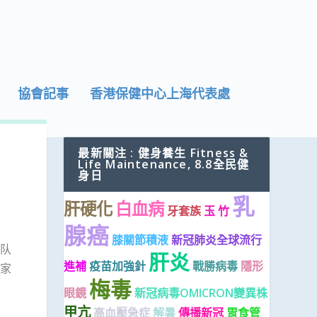
協會記事
香港保健中心上海代表處
最新關注 : 健身養生 Fitness &
Life Maintenance, 8.8全民健
身日
乳
肝硬化
白血病
牙套族
玉 竹
腺癌
膝關節積液
新冠肺炎全球流行
队
肝炎
進補
疫苗加強針
戰勝病毒
隱形
家
梅毒
眼鏡
新冠病毒OMICRON變異株
甲亢
高血壓急症
解暑
傳播新冠
胃食管