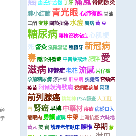
癌
痛風
骨關節炎
唐氏綜合徵
丁肝
青光眼
肺小結節
心肺復甦
甘油
水痘
三酯
麥芽
關節扭傷
暑病
黃 豆
糖尿病
心肌梗
腰椎管狹窄症
新冠病
死
督灸
滋陰潛陽
種植牙
愛
毒
肥胖
隱形併發症
中醫藥戒煙
滋病
流感
抑鬱症
老花
片仔癀
孕前糖尿病
涼拌菜
肝豆病
腰腿痛
宮頸癌
阿爾茨海默病
疫苗
視網膜病變
阿膠
前列腺癌
精氣神
PSA篩查
人工肛
腎癌
中藥材
早搏
門
痔瘡
病從口入
经
房顫
中藥
龍眼肉
護脾
上海抗疫
六味地
学
孕期
腰椎
黃丸
芡 實
護理老年臥床
薏