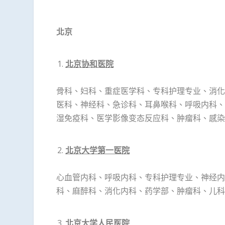
北京
北京协和医院
骨科、
妇科、
重症医学科、
专科护理专业
、
消化
医科
、
神经科
、
急诊科
、
耳鼻喉科
、
呼吸内科
、
湿免疫科
、医学影像
变态反应科
、肿瘤科、
感染
北京大学第一医院
心血管内科、呼吸内科、专科护理专业、神经内
科、麻醉科、消化内科、药学部、肿瘤科、儿科
北京大学人民医院