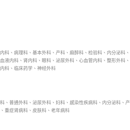
内科
、
病理科
、
基本外科
、
产科
、
麻醉科
、
检验科
、内分泌科、
血液内科
、
肾内科
、
眼科
、
泌尿外科
、
心血管内科
、
整形外科
、
内科
、临床药学、
神经外科
科、普通外科、泌尿外科、妇科、感染性疾病科、内分泌科、产
、重症肾病科、皮肤科、老年病科