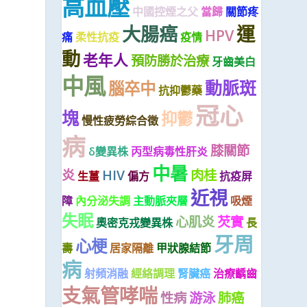
高血壓
中國控煙之父
當歸
關節疼
大腸癌
運
HPV
痛
柔性抗疫
疫情
動
老年人
預防勝於治療
牙齒美白
中風
動脈斑
腦卒中
抗抑鬱藥
冠心
塊
抑鬱
慢性疲勞綜合徵
病
膝關節
δ變異株
丙型病毒性肝炎
中暑
炎
HIV
肉桂
生薑
偏方
抗疫屏
近視
障
內分泌失調
主動脈夾層
吸煙
失眠
心肌炎
芡實
奧密克戎變異株
長
牙周
心梗
壽
居家隔離
甲狀腺結節
病
射頻消融
經絡調理
腎臟癌
治療齲齒
支氣管哮喘
性病
游泳
肺癌