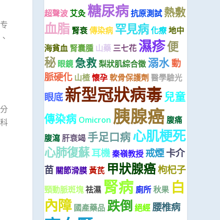
糖尿病
熱敷
超聲波
艾灸
抗原測試
专
血脂
罕見病
腎衰
傳染病
化療
地中
、
濕疹
便
海貧血
腎囊腫
山藥
三七花
秘
急救
溺水
動
眼鏡
梨狀肌綜合徵
脈硬化
山楂
懷孕
軟骨保護劑
醫學驗光
新型冠狀病毒
兒童
眼底
分
胰腺癌
傳染病
Omicron
腹痛
科
心肌梗死
手足口病
腹瀉
肝衰竭
心肺復蘇
耳機
戒煙
卡介
秦嶺教授
甲狀腺癌
苗
枸杞子
關節滑膜
黃芪
腎病
白
頸動脈斑塊
祛濕
廁所
秋果
內障
跌倒
腰椎病
國產藥品
絕經