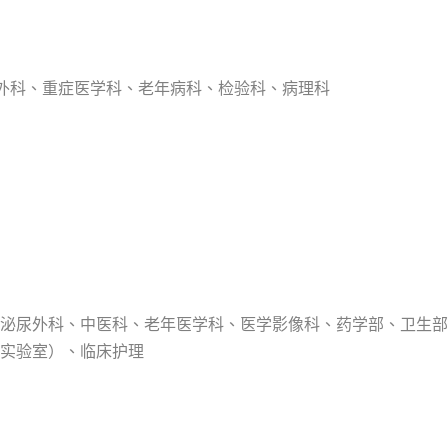
通外科、重症医学科、老年病科、检验科、病理科
泌尿外科、中医科、老年医学科、医学影像科、药学部、卫生部
实验室）、临床护理