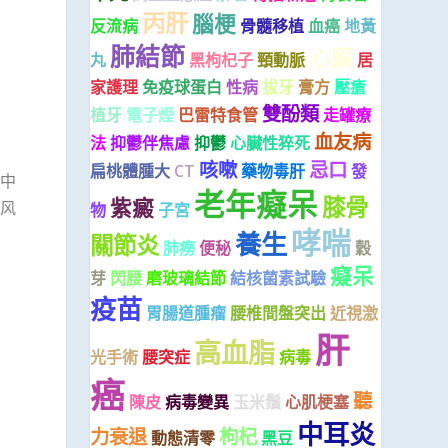
丙肝
腦梗
反流病
骨髓移植
血癌
地黃
肺結節
心臟
丸
黑枸杞子
頸動脈
居
家護理
免疫球蛋白
性病
拔牙
膏方
壓瘡
雙酚類
植牙
電子煙
巴雷特食管
走罐療
血友病
法
抑鬱伴焦慮
抑鬱
心臟性猝死
咳嗽
忌口
扁桃體腫大
CT
藥物毒肝
發
中
老年癡呆
膝骨
紫癜
风
物
子宮
哮喘
養生
關節炎
肺癆
便秘
穀
癡呆
芽
閃腰
磨玻璃結節
結核菌素試驗
疫苗
胃腸道腫瘤
腰椎間盤突出
近視激
肝
高血脂
光手術
腰突症
病毒
癌
聽
陳皮
病毒變異
玉米鬚
心肌梗塞
中耳炎
力衰退
枸杞
動態清零
黑豆