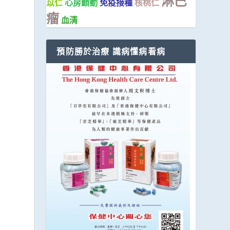
淋巴
苡仁
心房顫動
免疫接種
核桃仁
瘤
血清
預防勝於治療 識病懂病看病