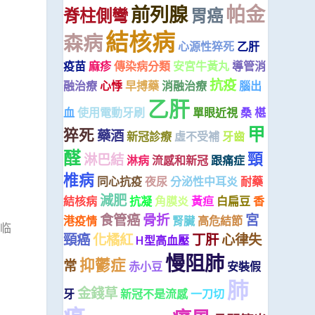
帕金
前列腺
脊柱側彎
胃癌
結核病
森病
心源性猝死
乙肝
疫苗
麻疹
傳染病分類
安宮牛黃丸
導管消
抗疫
融治療
心悸
早搏藥
消融治療
腦出
乙肝
血
使用電動牙刷
單眼近視
桑 椹
甲
猝死
藥酒
新冠診療
虛不受補
牙齒
醛
頸
淋巴結
淋病
流感和新冠
跟痛症
椎病
同心抗疫
夜尿
分泌性中耳炎
耐藥
減肥
結核病
抗凝
角膜炎
黃疸
白扁豆
香
食管癌
骨折
宮
港疫情
腎臟
高危結節
临
頸癌
化橘紅
丁肝
心律失
H型高血壓
慢阻肺
抑鬱症
常
赤小豆
安裝假
肺
金錢草
牙
新冠不是流感
一刀切