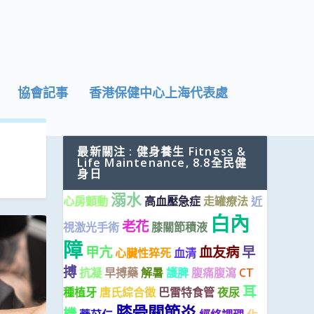
協會記事
香港保健中心上海代表處
最新關注 : 健身養生 Fitness &
Life Maintenance, 8.8全民健
身日
溺水
心房顫動
高血壓急症
走罐療法
近
白內
老花
視激光手術
膝關節積液
障
甲亢
血友病
早
心臟性猝死
血清
搏
抗凝
早搏藥
解暑
護脾
腹痛腹瀉
CT
耳
種植牙
唐氏綜合徵
巴雷特食管
夜尿
膝骨關節炎
機