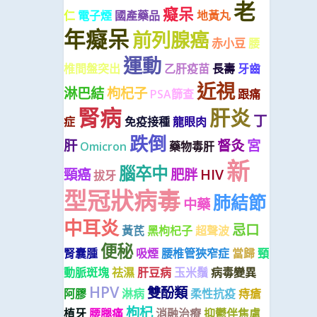
老
癡呆
仁
電子煙
國產藥品
地黃丸
年癡呆
前列腺癌
赤小豆
腰
運動
椎間盤突出
乙肝疫苗
長壽
牙齒
近視
淋巴結
枸杞子
PSA篩查
跟痛
腎病
肝炎
丁
症
免疫接種
龍眼肉
跌倒
肝
督灸
宮
Omicron
藥物毒肝
新
腦卒中
頸癌
肥胖
HIV
拔牙
型冠狀病毒
肺結節
中藥
中耳炎
忌口
黃芪
黑枸杞子
超聲波
便秘
腎囊腫
吸煙
腰椎管狹窄症
當歸
頸
動脈斑塊
祛濕
肝豆病
玉米鬚
病毒變異
HPV
雙酚類
阿膠
淋病
柔性抗疫
痔瘡
枸杞
植牙
腰腿痛
消融治療
抑鬱伴焦慮