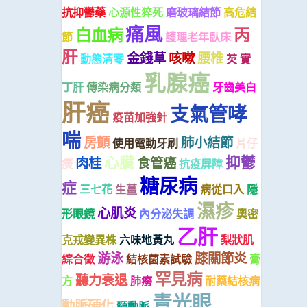
抗抑鬱藥
心源性猝死
磨玻璃結節
高危結
痛風
白血病
丙
節
護理老年臥床
肝
金錢草
咳嗽
腰椎
動態清零
芡 實
乳腺癌
丁肝
傳染病分類
牙齒美白
肝癌
支氣管哮
疫苗加強針
喘
房顫
肺小結節
使用電動牙刷
片仔
心臟
抑鬱
肉桂
食管癌
癀
抗疫屏障
糖尿病
症
三七花
生薑
病從口入
隱
濕疹
心肌炎
形眼鏡
內分泌失調
奧密
乙肝
克戎變異株
六味地黃丸
梨狀肌
游泳
膝關節炎
綜合徵
結核菌素試驗
膏
罕見病
聽力衰退
方
肺癆
耐藥結核病
青光眼
動脈硬化
頸動脈