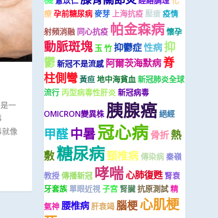
薏苡仁
經絡調理
化
療
孕前糖尿病
麥芽
上海抗疫
壓瘡
疫情
帕金森病
射頻消融
同心抗疫
懷孕
動脈斑塊
抑
抑鬱症
性病
玉 竹
鬱
脊
阿爾茨海默病
新冠不是流感
柱側彎
黃疸
地中海貧血
新冠肺炎全球
流行
丙型病毒性肝炎
新冠病毒
胰腺癌
）是一
OMICRON變異株
絕經
毒
冠心病
中暑
甲醛
毒就像
熱
骨折
糖尿病
敷
頸椎病
傳染病
秦嶺
哮喘
心肺復甦
教授
傳播新冠
腎衰
牙套族
單眼近視
子宮
腎臟
抗原測試
精
心肌梗
腦梗
腰椎病
氣神
肝衰竭