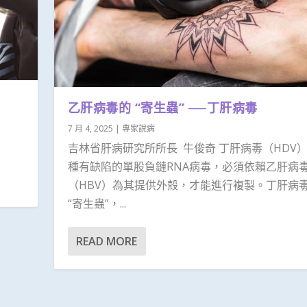
乙肝病毒的 “寄生蟲” ──丁肝病毒
7 月 4, 2025
|
專家說病
吉林省肝病研究所所長 牛俊奇 丁肝病毒（HDV
種有缺陷的單股負鏈RNA病毒，必須依賴乙肝病
（HBV）為其提供外殼，才能進行複製。丁肝病
“寄生蟲”，...
READ MORE