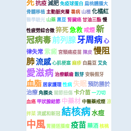
死
抗疫
減肥
免疫球蛋白
扁桃體腫大
化橘紅
骨髓移植
主動脈夾層
暑病
山楂
醫學驗光
山藥
黑豆
腎臟癌
甘油三酯
慢
新
猝死
急救
戒煙
性疲勞綜合徵
牙周病
冠病毒
前列腺
心
慢阻
紫癜
律失常
宮頸癌疫苗
陳皮
肺
流感
心肌梗塞
麻疹
白扁豆
艾灸
愛滋病
治療齲齒
穀芽
安裝假牙
血脂
失眠
預防勝於
居家護理
性病
治療
卡介苗
角膜炎
關節扭傷
一刀切
中藥材
血癌
甲狀腺結節
中醫藥戒煙
涼
結核病
水痘
拌菜
流感和新冠
中風
疫苗
藥酒
胃腸道腫瘤
核桃