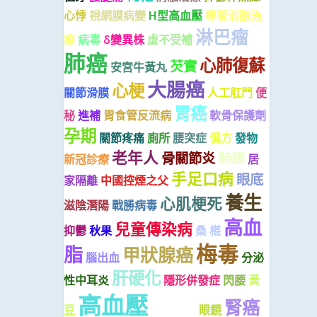
心悸
視網膜病變
H型高血壓
導管消融治
淋巴瘤
療
病毒
δ變異株
虛不受補
肺癌
心肺復蘇
芡實
安宮牛黃丸
大腸癌
心梗
關節滑膜
人工肛門
便
胃癌
秘
進補
胃食管反流病
軟骨保護劑
孕期
關節疼痛
廁所
腰突症
偏方
發物
老年人
骨關節炎
肺癌
新冠診療
居
手足口病
眼底
家隔離
中國控煙之父
養生
心肌梗死
滋陰潛陽
戰勝病毒
高血
兒童傳染病
抑鬱
秋果
桑 椹
梅毒
脂
甲狀腺癌
腦出血
分泌
肝硬化
性中耳炎
隱形併發症
閃腰
黃
高血壓
腎癌
豆
香港疫情
眼鏡