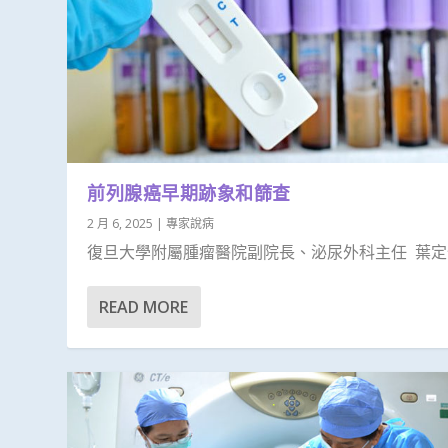
前列腺癌早期跡象和篩查
2 月 6, 2025
|
專家說病
復旦大學附屬腫瘤醫院副院長、泌尿外科主任 葉定偉.
READ MORE