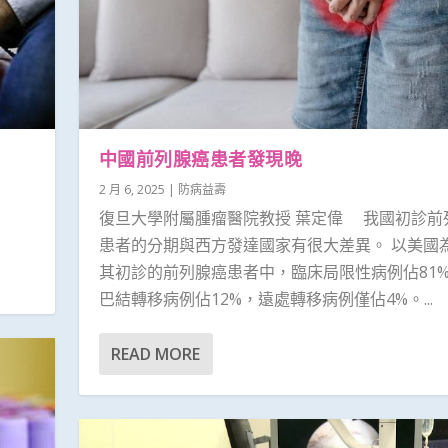
中國前列腺癌患者發現晚
2 月 6, 2025
|
防病益壽
復旦大學附屬腫瘤醫院教授 葉定偉 我國初診前
患者的分期與西方發達國家有很大差異。 以美國
其初診的前列腺癌患者中，臨床局限性病例佔81
巴結轉移病例佔12%，遠處轉移病例僅佔4%。...
READ MORE