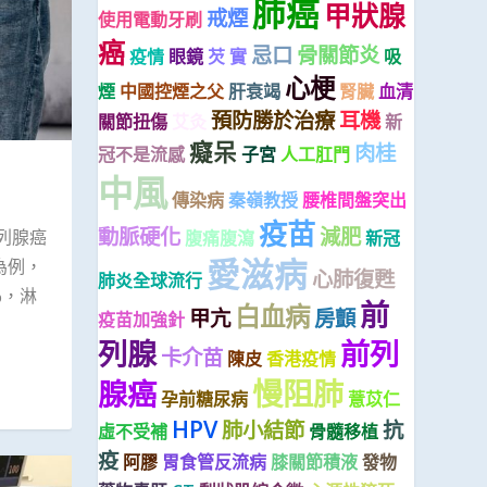
肺癌
甲狀腺
戒煙
使用電動牙刷
癌
忌口
骨關節炎
疫情
眼鏡
芡 實
吸
心梗
煙
中國控煙之父
肝衰竭
腎臟
血清
預防勝於治療
耳機
關節扭傷
艾灸
新
癡呆
肉桂
冠不是流感
子宮
人工肛門
中風
傳染病
秦嶺教授
腰椎間盤突出
疫苗
動脈硬化
減肥
列腺癌
腹痛腹瀉
新冠
愛滋病
為例，
心肺復甦
肺炎全球流行
%，淋
前
白血病
甲亢
房顫
疫苗加強針
列腺
前列
卡介苗
陳皮
香港疫情
慢阻肺
腺癌
孕前糖尿病
薏苡仁
HPV
肺小結節
抗
虛不受補
骨髓移植
疫
阿膠
胃食管反流病
膝關節積液
發物