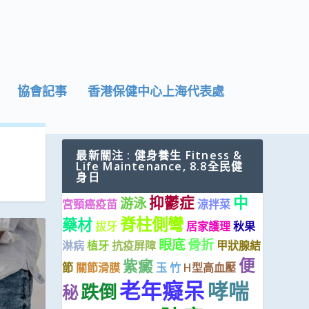
協會記事
香港保健中心上海代表處
最新關注 : 健身養生 Fitness &
Life Maintenance, 8.8全民健
身日
抑鬱症
中
游泳
宮頸癌疫苗
涼拌菜
脊柱側彎
藥材
拔牙
居家護理
秋果
眼底
骨折
淋病
植牙
抗疫屏障
甲狀腺結
便
紫癜
節
關節滑膜
玉 竹
H型高血壓
老年癡呆
哮喘
跌倒
秘