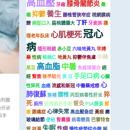
高血壓
膝骨關節炎
牙齒
桑
養生
抑鬱
椹
腰椎管狹窄症
視網膜病
丁肝
變
病從口入
扁桃體腫大
牙套族
護
冠心
心肌梗死
理老年臥床
病
隱形眼鏡
赤小豆
六味地黃丸
早搏
中藥
藥
性病
核桃仁
地黃丸
抑鬱伴焦慮
高血脂
中暑
黑豆
免疫球蛋白
絕
手足口病
經
腎衰
醫學驗光
黃 豆
心臟
心
性猝死
血癌
流感和新冠
中醫藥戒煙
肺復蘇
猝
腰椎
進補
丙型病毒性肝炎
前列腺
死
督灸
廁所
近視激光手術
PSA篩查
壓
內分泌
心律失常
瘡
跟痛症
高血壓急症
黃疸
磨
科手
玻璃結節
便秘
腎囊腫
病毒變異
巴雷特食
失眠
性病
管
祛濕
慢性疲勞綜合徵
解