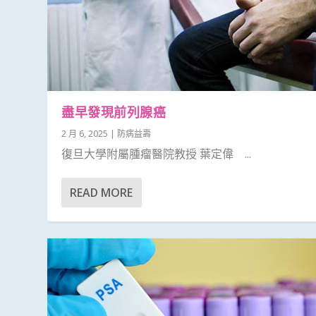
盡早發現前列腺癌
2 月 6, 2025
|
防病益壽
復旦大學附屬腫瘤醫院教授 葉定偉 ...
READ MORE