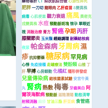
藥物毒肝
CT
梨狀肌綜合徵
心源性猝死
肥胖
一刀切
龍眼肉
乙肝疫苗
δ變異株
痛風
聽力衰退
病毒
心肌梗塞
奧密克
水痘
戎變異株
頸動脈斑塊
懷孕
單眼近
腎癌
孕期
丙肝
視
消融治療
膏方
膝關節炎
玉米鬚
經絡調理
耐藥結核病
牙周病
帕金森病
濕
夜尿
糖尿病
疹
罕見病
抗抑鬱藥
雙酚類
心悸
免疫接種
走罐療法
山楂
丁
早搏
化橘紅
肝
心房顫動
隱形併發症
兒童傳染病
結核菌素試驗
安宮牛黃
腎病
梅毒
熱敷
阿
丸
牙齒美白
爾茨海默病
頸動脈
滋陰潛陽
動態清零
食管癌
射頻消融
麻疹
甘油三酯
肝豆病