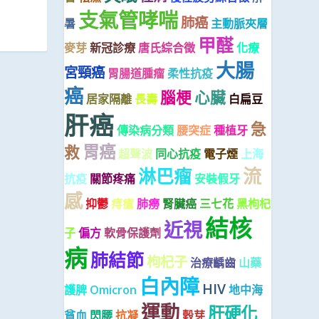
支氣管哮喘
肺癌
暑
主動脈夾層
甲醛
麥芽
新冠診療
唐氏綜合徵
化療
大腸
宮頸癌
胃腸道腫瘤
柔性抗疫
癌
腦梗
心臟
居家隔離
長壽
白扁豆
肝癌
急
傳染病分類
腰突症
種植牙
胃癌
救
超聲波
同心抗疫
電子煙
上海
流
淋巴瘤
抗疫
關節疼痛
安裝假牙
感
抑鬱
痔瘡
肺癆
腎臟癌
三七花
黑枸杞
結核
近視
子
偏方
軟骨保護劑
病
肺結節
枸杞子
治療齲齒
山藥
白內障
HIV
護脾
Omicron
地中海
運動
肝硬化
貧血
閃腰
抗凝
穀芽