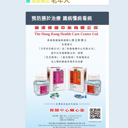
老年人
癀
國產藥品
預防勝於治療 識病懂病看病