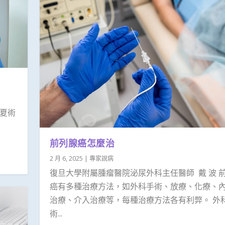
夏術
前列腺癌怎麼治
2 月 6, 2025
|
專家說病
復旦大學附屬腫瘤醫院泌尿外科主任醫師 戴 波 
癌有多種治療方法，如外科手術、放療、化療、
治療、介入治療等，每種治療方法各有利弊。 外
術...