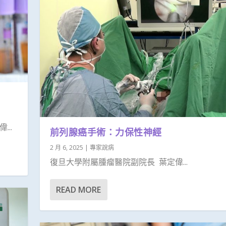
..
前列腺癌手術：力保性神經
2 月 6, 2025
|
專家說病
復旦大學附屬腫瘤醫院副院長 葉定偉...
READ MORE