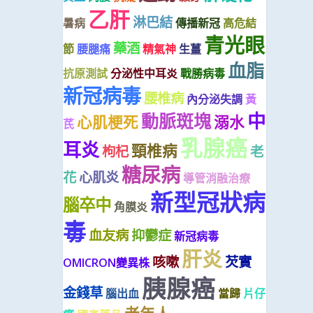
乙肝
淋巴結
暑病
傳播新冠
高危結
青光眼
藥酒
節
腰腿痛
精氣神
生薑
血脂
抗原測試
分泌性中耳炎
戰勝病毒
新冠病毒
腰椎病
內分泌失調
黃
中
動脈斑塊
心肌梗死
溺水
芪
乳腺癌
耳炎
頸椎病
枸杞
老
糖尿病
花
心肌炎
導管消融治療
新型冠狀病
腦卒中
角膜炎
毒
血友病
抑鬱症
新冠病毒
肝炎
咳嗽
芡實
OMICRON變異株
胰腺癌
金錢草
腦出血
當歸
片仔