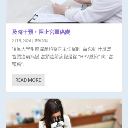
及時干預，阻止宮頸癌變
2 月 5, 2026
|
專家說病
復旦大學附屬婦產科醫院主任醫師 華克勤 什麼是
宮頸癌前病變 宮頸癌前病變是從 “HPV感染” 向 “宮
頸癌”...
READ MORE