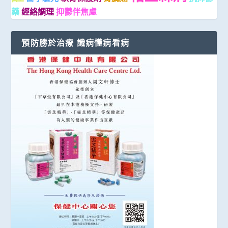
藥
經絡調理
抑鬱伴焦慮
預防勝於治療 識病懂病看病