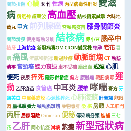
愛滋
心臟
性病
關節扭傷
玉 竹
丙型病毒性肝炎
高血壓
病
精氣神
超聲波
結核菌素試驗
六味地
前列腺癌
膝骨關節炎
甲亢
黃丸
宮頸癌疫苗
結核病
腦卒中
關節滑膜
使用電動牙刷
赤小豆
老花
植牙
上海抗疫
新冠病毒OMICRON變異株
懷孕
暑
痛風
動脈斑塊
病
流感和新冠
新冠診療
CT
動態
心肌
宮頸癌
聽力衰退
戒煙
清零
虛不受補
腦出血
運
梗死
猝死
夜尿
隱形併發症
偏方
腰腿痛
戰勝病毒
哮喘
動
中耳炎
食管癌
腰椎
乙肝疫苗
膏方
牙
心肺復蘇
齒美白
中醫藥戒煙
心源性猝死
肝衰竭
龍眼
房顫
肉
扁桃體腫大
頸動脈斑塊
藥物毒肝
桑 椹
人工肛門
丙肝
便秘
居家隔離
Omicron
傳染病分類
進補
三七
新型冠狀病
乙肝
紫癜
花
同心抗疫
淋病