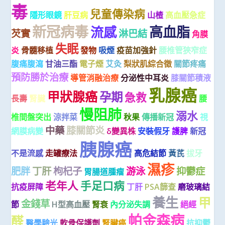
毒
兒童傳染病
隱形眼鏡
肝豆病
山楂
高血壓急症
新冠病毒
高血脂
流感
芡實
淋巴結
角膜
失眠
炎
骨髓移植
發物
吸煙
疫苗加強針
腰椎管狹窄症
腹痛腹瀉
甘油三酯
電子煙
艾灸
梨狀肌綜合徵
關節疼痛
預防勝於治療
導管消融治療
分泌性中耳炎
膝關節積液
乳腺癌
甲狀腺癌
孕期
急救
長壽
腎臟
腰
慢阻肺
溺水
椎間盤突出
涼拌菜
秋果
傳播新冠
視
中藥
膝關節炎
網膜病變
δ變異株
安裝假牙
護脾
新冠
胰腺癌
不是流感
走罐療法
高危結節
黃芪
拔牙
濕疹
肥胖
丁肝
枸杞子
游泳
抑鬱症
胃腸道腫瘤
老年人
手足口病
抗疫屏障
丁肝
PSA篩查
磨玻璃結
養生
甲
金錢草
節
H型高血壓
腎衰
內分泌失調
絕經
帕金森病
醛
醫學驗光
軟骨保護劑
腎臟癌
抗抑鬱