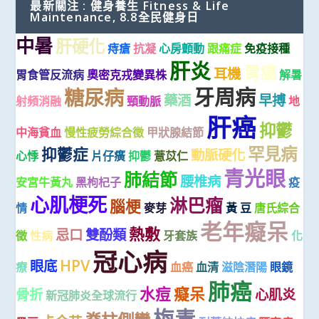
最新關注 : 健身養生 Fitness & Life
Maintenance, 8.8全民健身日
中暑
肝硬化
痔瘡
抗凝
心房顫動
跟痛症
免疫接種
肝炎
胃癌
耳機
胃食管反流病
奧密克戎變異株
解暑
牙周病
糖尿病
藥酒
早搏
射頻消融
頸動脈
地
肝癌
抑鬱
中海貧血
慢性疲勞綜合徵
甲狀腺結節
罕見病
抑鬱症
動脈硬化
心悸
片仔癀
抑鬱
薏苡仁
青光眼
肺結節
腰椎病
安宮牛黃丸
黑枸杞子
疫
心肌梗死
淋巴瘤
腦梗
情
麥芽
黃 豆
唐氏綜合
老年癡呆
熱敷
忌口
雙酚類
徵
性病
牙套族
化
冠心病
HPV
眼底
療
血癌
血清
滋陰潛陽
眼鏡
肺癌
水痘
癡呆
骨折
心肌炎
新冠肺炎全球流行
梅毒