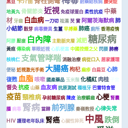
脊柱側彎
卡介苗
黑豆
耐藥結核病
腰突症
近視
中藥
骨關節炎
地黃丸
免疫球蛋白
柔性抗疫
白血病
材
阿爾茨海默病
肺
牙齒
一刀切
祛濕
芡 實
小結節
肺癌
穀芽
病毒變異
生薑
早搏藥
廁所
香港疫情
糖尿病
白內障
減肥
阿膠
壓瘡
主動脈夾層
黃疸
傳染病
單眼近視
心肌梗塞
中國控煙之父
閃腰
肺癆
支氣管哮喘
核桃仁
消融治療
病從口入
居家護理
大腸癌
枸杞
心肺
便秘
近視激光手術
麻疹
白扁豆
血脂
復甦
咳嗽
化橘紅
肉桂
國產藥品
玉米鬚
子宮
督灸
抗疫
血友病
山藥
抗原測試
種植牙
巴雷特食管
疫苗
心梗
頸椎病
孕前糖尿病
陳皮
治療齲齒
腎囊
腎病
前列腺
心律失常
腫
病毒
當歸
秦嶺教授
中風
跌倒
腎癌
HIV
護理老年臥床
心臟性猝死