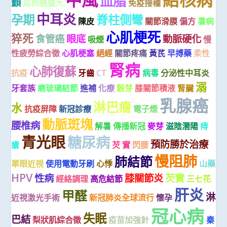
血脂
顫
扁桃體腫大
免疫接種
中耳炎
孕期
脊柱側彎
陳皮
關節滑膜
偏方
暑病
心肌梗死
猝死
食管癌
眼底
動脈硬化
吸煙
慢
性疲勞綜合徵
心肌梗塞
絕經
關節疼痛
黃芪
早搏藥
柔性
腎病
心肺復蘇
抗疫
牙齒
CT
病毒
分泌性中耳炎
溺
牙套族
磨玻璃結節
進補
化療
穀芽
膝關節積液
腎臟
乳腺癌
淋巴瘤
水
抗疫屏障
新冠診療
電子煙
動脈斑塊
腰椎病
解暑
傳播新冠
麥芽
滋陰潛陽
痔
青光眼
糖尿病
預防勝於治療
瘡
芡 實
閃腰
慢阻肺
肺結節
單眼近視
使用電動牙刷
心悸
山藥
HPV
性病
膝關節炎
芡實
經絡調理
高危結節
三七花
肝炎
甲醛
淋
近視激光手術
新冠肺炎全球流行
懷孕
冠心病
失眠
巴結
梨狀肌綜合徵
疫苗加強針
秦