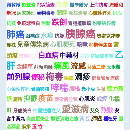
急救
嶺教授
超聲波
PSA篩查
醫學驗光
上海抗疫
流感和
肥胖
新冠
居家護理
藥物毒肝
動態清零
心臟性猝死
同心
跌倒
抗疫
免疫球蛋白
阿膠
胃腸道腫瘤
耐藥結核病
胰腺癌
肺癌
水痘
跟痛症
抗凝
奧密克戎變
兒童傳染病
心肌梗死
咳嗽
宮
異株
抑鬱伴焦慮
乙
白血病
中藥材
頸癌
黑枸杞子
疫情
宮頸癌疫苗
肝
痛風
流感
金錢草
射頻消融
甘油三酯
玉米鬚
梅毒
前列腺
濕疹
便秘
眼鏡
胃食管反流病
哮喘
腰椎
聽力衰
心源性猝死
骨髓移植
赤小豆
生薑
疫苗
抑鬱
退
心肌炎
戒煙
化橘
廁所
傳染病分類
愛滋病
熱敷
紅
牙齒美白
中國控煙之父
艾灸
安
肺癌
宮牛黃丸
高血壓急症
導管消融治療
黃 豆
種植牙
國
產藥品
麻疹
玉 竹