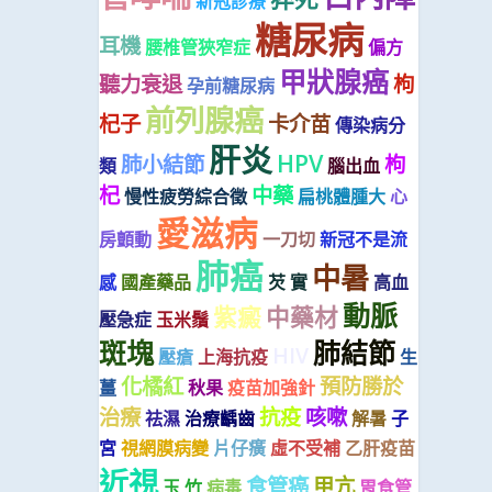
新冠診療
糖尿病
耳機
腰椎管狹窄症
偏方
甲狀腺癌
聽力衰退
枸
孕前糖尿病
前列腺癌
杞子
卡介苗
傳染病分
肝炎
HPV
肺小結節
枸
類
腦出血
杞
中藥
慢性疲勞綜合徵
扁桃體腫大
心
愛滋病
房顫動
一刀切
新冠不是流
肺癌
中暑
感
國產藥品
芡 實
高血
動脈
紫癜
中藥材
壓急症
玉米鬚
斑塊
肺結節
HIV
壓瘡
上海抗疫
生
化橘紅
預防勝於
薑
秋果
疫苗加強針
治療
抗疫
咳嗽
祛濕
治療齲齒
解暑
子
宮
視網膜病變
片仔癀
虛不受補
乙肝疫苗
近視
食管癌
甲亢
玉 竹
病毒
胃食管