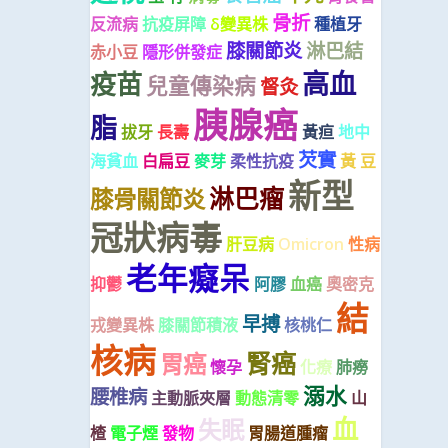
骨折
反流病
抗疫屏障
δ變異株
種植牙
膝關節炎
淋巴結
赤小豆
隱形併發症
高血
疫苗
兒童傳染病
督灸
胰腺癌
脂
拔牙
長壽
黃疸
地中
芡實
海貧血
白扁豆
麥芽
柔性抗疫
黃 豆
新型
淋巴瘤
膝骨關節炎
冠狀病毒
肝豆病
Omicron
性病
老年癡呆
抑鬱
阿膠
血癌
奧密克
結
早搏
戎變異株
膝關節積液
核桃仁
核病
腎癌
胃癌
懷孕
化療
肺癆
溺水
腰椎病
主動脈夾層
動態清零
山
血
失眠
楂
電子煙
發物
胃腸道腫瘤