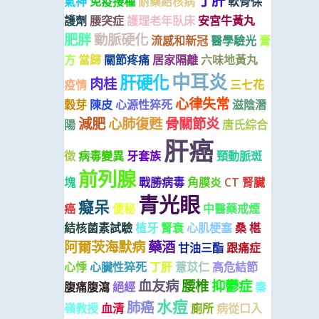
丁肝
氣神
免疫接種
耐藥結核病
軟骨保
護劑
腰突症
護理老年臥床
安宮牛黃丸
肥胖
動脈硬化
流感和新冠
醫學驗光
膏
方
當歸
關節疼痛
居家隔離
六味地黃丸
中耳炎
肝硬化
肉桂
疫情
三七花
心律失常
穀芽
陳皮
心源性猝死
滋陰潛
減肥
心肺復甦
骨關節炎
陽
唐氏綜合
肝癌
徵
病毒變異
牙套族
頸動脈斑
前列腺
塊
戰勝病毒
角膜炎
CT
腎臟
青光眼
癡呆
癌
便秘
中醫藥戒煙
結核菌素試驗
植牙
腎衰
心肌梗塞
桑 椹
阿爾茨海默病
藥酒
甘油三酯
跟痛症
心悸
心臟性猝死
丁肝
薏苡仁
高危結節
血友病
腰椎
抑鬱症
腹痛腹瀉
絕經
秦
水痘
肺癌
嶺教授
血清
廁所
病從口入