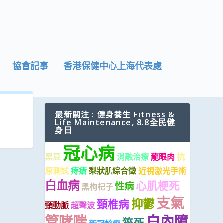
協會記事
香港保健中心上海代表處
最新關注 : 健身養生 Fitness &
Life Maintenance, 8.8全民健
身日
冠心病
黑豆
消融治療
龍眼肉
抗
原測試
痔瘡
梨狀肌綜合徵
近視激光手術
白血病
心肌梗死
性病
黑枸杞子
支氣
抑鬱
頸椎病
頸動脈
超聲波
管哮喘
白內障
猝死