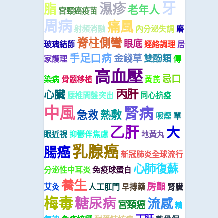
牙
濕疹
脂
老年人
宮頸癌疫苗
周病
痛風
射頻消融
內分泌失調
磨
脊柱側彎
眼底
玻璃結節
經絡調理
居
手足口病
金錢草
雙酚類
家護理
傳
高血壓
忌口
染病
骨髓移植
黃芪
丙肝
心臟
腰椎間盤突出
同心抗疫
中風
腎病
急救
熱敷
吸煙
單
乙肝
大
眼近視
抑鬱伴焦慮
地黃丸
乳腺癌
腸癌
新冠肺炎全球流行
心肺復蘇
分泌性中耳炎
免疫球蛋白
養生
房顫
艾灸
人工肛門
早搏藥
腎臟
梅毒
糖尿病
流感
宮頸癌
精