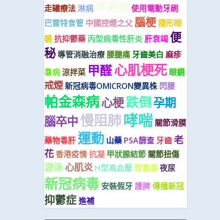
罕見病
走罐療法
淋病
使用電動牙刷
腦梗
巴雷特食管
中國控煙之父
隱形眼
便
鏡
抗抑鬱藥
丙型病毒性肝炎
肝衰竭
秘
導管消融治療
腰腿痛
牙齒美白
麻疹
心肌梗死
甲醛
暑病
涼拌菜
眼鏡
戒煙
新冠病毒OMICRON變異株
閃腰
帕金森病
跌倒
心梗
孕期
哮喘
慢阻肺
腦卒中
關節滑膜
運動
老
藥物毒肝
山藥
PSA篩查
牙齒
花
香港疫情
抗凝
甲狀腺結節
關節扭傷
游泳
心肌炎
H型高血壓
腎囊腫
夜尿
新冠病毒
安裝假牙
護脾
傳播新冠
抑鬱症
進補