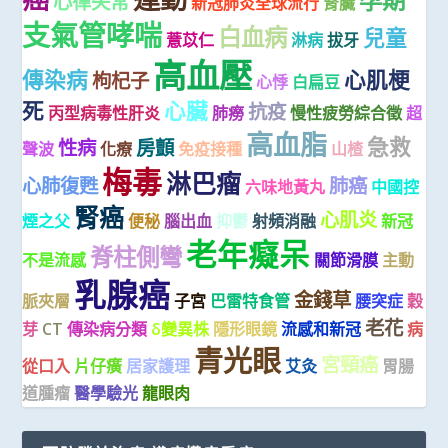
孕期
心律失常
新冠肺炎全球流行
腎臟
支氣管哮喘
白血病
兒童
薏苡仁
淋病
拔牙
高血壓
傳染病
心肌梗
枸杞子
心悸
白扁豆
死
心臟
抗疫
丙型病毒性肝炎
肺癆
慢性疲勞綜合徵
超
高血脂
急救
性病
房顫
聲波
化療
免疫接種
山楂
梅毒
淋巴瘤
心肺復甦
肺癌
六味地黃丸
中國控
腎癌
心肌炎
煙之父
便秘
腦出血
抑鬱
射頻消融
新冠
老年癡呆
脊柱側彎
不是流感
關節滑膜
主動
乳腺癌
金錢草
脈夾層
子宮
巴雷特食管
腰突症
穀
老花
芽
CT
傳染病分類
δ變異株
隱形眼鏡
流感和新冠
病
青光眼
宮頸癌
從口入
片仔癀
居家護理
艾灸
胃腸
道腫瘤
醫學驗光
龍眼肉