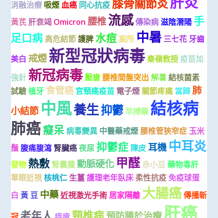
肝炎
膝骨關節炎
消融治療
吸煙
血癌
同心抗疫
流感
手
腰椎
黃芪
肝衰竭
Omicron
傳染病
滋陰潛陽
中暑
足口病
水痘
高危結節
護脾
廁所
三七花
牙齒
新型冠狀病毒
戒煙
美白
秦嶺教授
疫苗加
新冠病毒
強針
壓瘡
腰椎間盤突出
解暑
結核菌素
食管癌
肺
試驗
植牙
宮頸癌疫苗
電子煙
關節疼痛
當歸
中風
結核病
養生
抑鬱
小結節
早搏藥
肺癌
癡呆
病毒變異
中醫藥戒煙
腰椎管狹窄症
玉米
中耳炎
抑鬱症
耳機
鬚
腹痛腹瀉
腎臟癌
夜尿
陳皮
甲醛
熱敷
動脈硬化
發物
腎囊腫
赤小豆
藥物毒肝
單眼近視
核桃仁
生薑
護理老年臥床
柔性抗疫
免疫球蛋
大腸癌
中藥
白
黃 豆
近視激光手術
居家隔離
傳播新
肝癌
老年人
頸椎病
預防勝於治療
冠
痔瘡