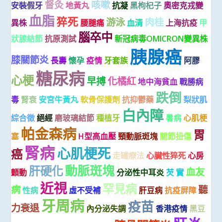
督灸
咳嗽
安裝假牙
地黃丸
抗凝
黑枸杞子
奧密克戎變
血脂
猝死
游泳
肉桂
異株
腰腿痛
血清
上海抗疫
甲
腦卒中
狀腺結節
抗原測試
新冠病毒OMICRON變異株
胰腺癌
膝關節炎
長壽
懷孕
疫情
牙套族
阿膠
糖尿病
心梗
早搏
化橘紅
地中海貧血
戰勝病
跌倒
毒
腎衰
安宮牛黃丸
軟骨保護劑
抗抑鬱藥
梨狀肌
白內障
綜合徵
絕經
磨玻璃結節
種植牙
暑病
心肌梗
帕金森病
胃
塞
H型高血壓
頸動脈斑塊
關節扭傷
腎病
心肌梗死
癌
走罐療法
心臟性猝死
心房
動脈斑塊
肝硬化
血友
顫動
分泌性中耳炎
芡 實
近視
罕見病
病
聽
性病
虛不受補
肝豆病
抗疫屏障
牙周病
疫苗
力衰退
內分泌失調
香港疫情
黑豆