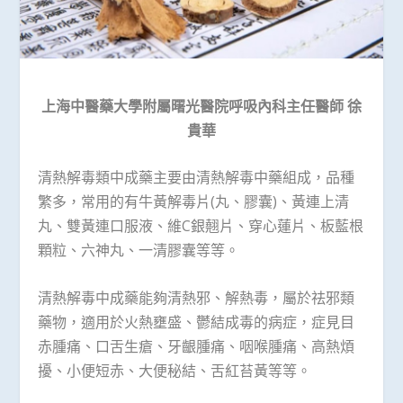
上海中醫藥大學附屬曙光醫院呼吸內科主任醫師
徐
貴華
清熱解毒類中成藥主要由清熱解毒中藥組成，品種
繁多，常用的有牛黃解毒片(丸、膠囊)、黃連上清
丸、雙黃連口服液、維C銀翹片、穿心蓮片、板藍根
顆粒、六神丸、一清膠囊等等。
清熱解毒中成藥能夠清熱邪、解熱毒，屬於祛邪類
藥物，適用於火熱壅盛、鬱結成毒的病症，症見目
赤腫痛、口舌生瘡、牙齦腫痛、咽喉腫痛、高熱煩
擾、小便短赤、大便秘結、舌紅苔黃等等。