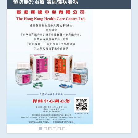
預防勝於治療 識病懂病看病