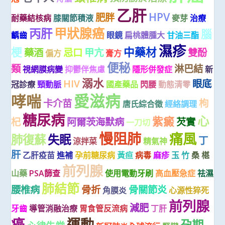
乙肝
HPV
肥胖
耐藥結核病
膝關節積液
麥芽
治療
甲狀腺癌
丙肝
腦
齲齒
眼鏡
扁桃體腫大
甘油三酯
濕疹
梗
中藥材
藥酒
忌口
甲亢
雙酚
偏方
膏方
便秘
類
淋巴結
視網膜病變
抑鬱伴焦慮
隱形併發症
新
溺水
HIV
眼底
冠診療
頸動脈
國產藥品
閃腰
動態清零
愛滋病
哮喘
卡介苗
枸
唐氏綜合徵
經絡調理
糖尿病
心
紫癜
杞
阿爾茨海默病
芡實
一刀切
慢阻肺
痛風
肺復蘇
失眠
丁
涼拌菜
精氣神
肝
乙肝疫苗
進補
孕前糖尿病
黃疸
病毒
麻疹
玉 竹
桑 椹
前列腺
山藥
PSA篩查
使用電動牙刷
高血壓急症
祛濕
肺結節
腰椎病
骨折
骨關節炎
角膜炎
心源性猝死
前列腺
減肥
牙齒
導管消融治療
胃食管反流病
丁肝
癌
運動