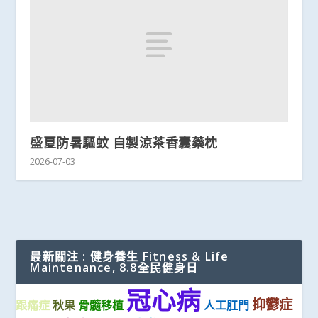
盛夏防暑驅蚊 自製涼茶香囊藥枕
2026-07-03
最新關注 : 健身養生 Fitness & Life
Maintenance, 8.8全民健身日
冠心病
抑鬱症
跟痛症
秋果
骨髓移植
人工肛門