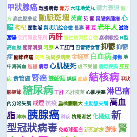
甲狀腺癌
聽力衰退
戰勝病毒
膏方
六味地黃丸
偏
動脈斑塊
心
芡實
方
高血壓急症
芡 實
胃腸道腫瘤
臟
老年人
枸杞
頸動脈
梨狀肌綜合徵
長壽
黃 豆
滋陰
丙肝
潛陽
使用電動牙刷
慢性疲勞綜合徵
秦嶺教授
H型
抑鬱
抑鬱
高血壓
關節滑膜
阿膠
人工肛門
巴雷特食管
白血病
症
金錢草
關節疼痛
廁所
視網膜病變
抑鬱
地
心肌梗死
中海貧血
進補
病毒
虛不受補
病毒變異
肝豆
結核病
腎癌
食管癌
雙酚類
病
絕經
血癌
甲狀
糖尿病
淋巴瘤
腺結節
丁肝
乙肝疫苗
心肌梗塞
高血
戒煙
抗疫
內分泌失調
扁桃體腫大
主動脈夾層
胰腺癌
新
脂
化橘紅
肺癆
淋病
抗原測試
型冠狀病毒
腎
游泳
免疫球蛋白
新冠診療