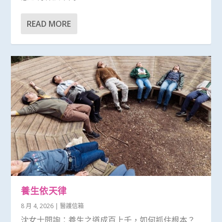
READ MORE
養生依天律
8 月 4, 2026
|
醫護信箱
沈女士問詢：養生之道成百上千，如何抓住根本？