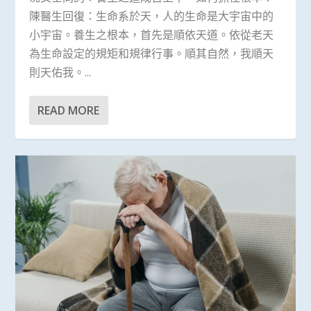
陳醫生回復：生命系於天，人的生命是大宇宙中的
小宇宙。養生之根本，首先是順依天道。依從老天
為生命設定的規矩和規律行事。順其自然，我順天
則天佑我。...
READ MORE