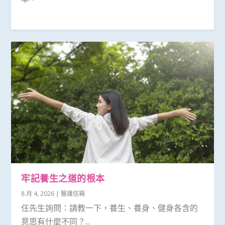
牢記養生之道的根本
8 月 4, 2026
|
醫護信箱
仼先生詢問：請教一下，養生、養身、健身各含的
意思有什麼不同？...