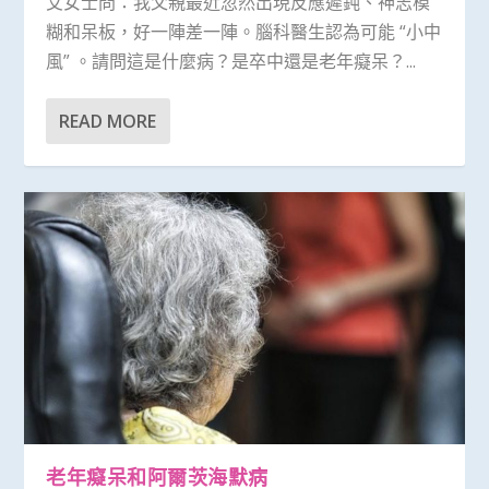
艾女士問：我父親最近忽然出現反應遲鈍、神志模
糊和呆板，好一陣差一陣。腦科醫生認為可能 “小中
風” 。請問這是什麼病？是卒中還是老年癡呆？...
READ MORE
老年癡呆和阿爾茨海默病