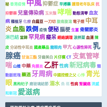
中風
抑鬱症
秘
香港疫情
早搏藥
護理老年臥床
抗
哮喘
兒童傳染病
血友
抑鬱藥
玉米鬚
動態清零
中耳
病
種植牙
化療
白扁豆
一刀切
腹痛腹瀉
電子煙
炎
血脂
跌倒
便秘
腦梗
骨關節炎
疫情
生薑
罕見病
癡呆
淋巴結
當歸
經絡調理
涼拌菜
血清
陳
乳
甲亢
皮
分泌性中耳炎
國產藥品
龍眼肉
心源性猝死
腺癌
支氣管哮
甘油三酯
牙齒美白
片仔癀
CT
乙肝
喘
新冠病毒
中藥
性病
山楂
角膜炎
頸
牙周病
青光
藥酒
動脈斑塊
中國控煙之父
心悸
眼
溺水
黑枸杞子
磨玻璃結節
桑 椹
性病
腎臟癌
流感
愛滋病
和新冠