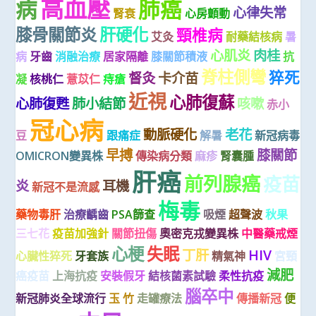
高血壓
病
肺癌
心律失常
腎衰
心房顫動
膝骨關節炎
肝硬化
頸椎病
艾灸
耐藥結核病
暑
心肌炎
肉桂
病
牙齒
消融治療
居家隔離
膝關節積液
抗
脊柱側彎
猝死
督灸
卡介苗
凝
核桃仁
薏苡仁
痔瘡
近視
心肺復蘇
心肺復甦
肺小結節
咳嗽
赤小
冠心病
動脈硬化
老花
豆
跟痛症
解暑
新冠病毒
早搏
膝關節
OMICRON變異株
傳染病分類
麻疹
腎囊腫
肝癌
前列腺癌
疫苗
炎
耳機
新冠不是流感
梅毒
藥物毒肝
治療齲齒
PSA篩查
吸煙
超聲波
秋果
三七花
疫苗加強針
關節扭傷
奧密克戎變異株
中醫藥戒煙
心梗
失眠
丁肝
HIV
心臟性猝死
牙套族
精氣神
宮頸
減肥
癌疫苗
上海抗疫
安裝假牙
結核菌素試驗
柔性抗疫
腦卒中
新冠肺炎全球流行
玉 竹
走罐療法
傳播新冠
便