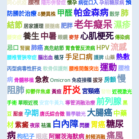
腰椎
預
同心抗疫
隱形併發症
懷孕
病從口入
孕前糖尿病
帕金森病
甲醛
肺
防勝於治療
δ變異株
穀芽
老年癡呆
濕疹
結節
肥胖
居家護理
腰腿痛
心肌梗死
養生
中暑
腰突症
眼鏡
麥芽
傳染病
流感
HPV
忌口
肺癌
腎臟
高危結節
胃食管反流病
手足口病
熱敷
腰椎管狹窄症
腦出血
植牙
護脾
山藥
運動
腰椎
丙型病毒性肝炎
軟骨保護劑
腰椎間盤突出
慢
急救
病
房顫
骨髓移植
Omicron
免疫接種
拔牙
肝炎
阻肺
宮頸癌
抑鬱伴焦慮
黃疸
發物
近視激光
前列腺
手術
單眼近視
安宮牛黃丸
導管消融治療
黑
大腸癌
孕期
中藥
豆
壓瘡
唐氏綜合徵
醫學驗光
白內障
糖尿
胃癌
材
紫癜
夜尿
祛濕
閃腰
病
痛風
枸杞子
眼底
阿爾茨海默病
射頻消融