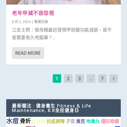
老年甲減不容忽視
8 月 2, 2024
|
醫護信箱
江女士問：我母親最近發現甲狀腺功能減退，是不
是需要長久地服藥？...
READ MORE
1
2
3
...
7
最新關注 : 健身養生 Fitness & Life
Maintenance, 8.8全民健身日
水痘
骨折
肝衰竭
抗疫屏障
子宮
黃芪
地黃丸
隱形眼鏡