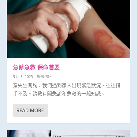
急診急救 保命首要
9 月 3, 2025
|
醫護信箱
秦先生問詢：我們遇到家人出現緊急狀況，往往措
手不及。請教有關急診和急救的一般知識。...
READ MORE