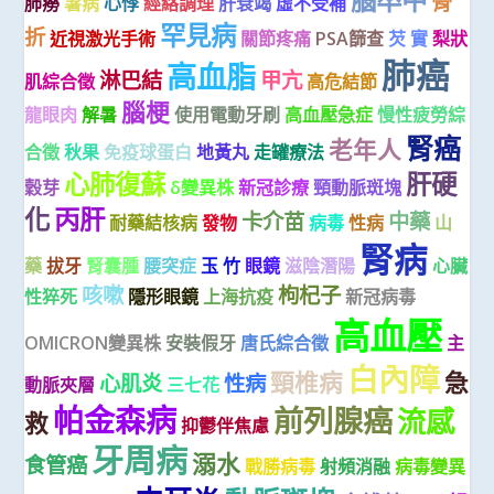
骨
肺癆
暑病
心悸
經絡調理
肝衰竭
虛不受補
罕見病
折
近視激光手術
關節疼痛
PSA篩查
芡 實
梨狀
肺癌
高血脂
淋巴結
甲亢
肌綜合徵
高危結節
腦梗
龍眼肉
解暑
使用電動牙刷
高血壓急症
慢性疲勞綜
腎癌
老年人
合徵
秋果
免疫球蛋白
地黃丸
走罐療法
心肺復蘇
肝硬
穀芽
δ變異株
新冠診療
頸動脈斑塊
化
丙肝
卡介苗
中藥
耐藥結核病
發物
病毒
性病
山
腎病
藥
拔牙
腎囊腫
腰突症
玉 竹
眼鏡
滋陰潛陽
心臟
咳嗽
枸杞子
性猝死
隱形眼鏡
上海抗疫
新冠病毒
高血壓
OMICRON變異株
安裝假牙
唐氏綜合徵
主
白內障
頸椎病
急
心肌炎
性病
動脈夾層
三七花
帕金森病
前列腺癌
流感
救
抑鬱伴焦慮
牙周病
溺水
食管癌
戰勝病毒
射頻消融
病毒變異