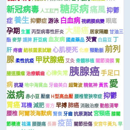
糖尿病
新冠病毒
痛風
抑鬱
人工肛門
養生
白血病
症
抑鬱症
游泳
眼底
視網膜病變
大腸癌
孕期
生薑
丙型病毒性肝炎
居家隔離
甘油三
血友病
芡實
丁
酯
麥芽
護脾
肝豆病
國產藥品
白扁豆
前列
心肌梗死
肝
痔瘡
結核菌素試驗
化療
頸動脈
腺
甲狀腺癌
柔性抗疫
艾灸
骨髓移植
關節滑膜
胃
胰腺癌
手足口
心律失常
腸道腫瘤
治療齲齒
愛
病
抗凝
地中海貧血
牙齒美白
超聲波
精氣神
黃芪
滋病
抑鬱
赤小豆
壓瘡
H型高血壓
腰椎管狹窄症
胃癌
耳機
減肥
早搏
肺癌
膏方
消融治療
動態清零
腰椎
阿爾茨海默病
宮頸癌
腎衰
牙齒
抗原測試
膝關
疫苗
節積液
祛濕
腰腿痛
長壽
關節扭傷
安宮牛黃丸
早