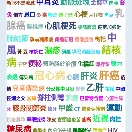
中耳炎
動脈斑塊
金錢草
督
新冠不是流感
閃腰
乳
心梗
灸
忌口
偏方
桑 椹
吸煙
電子煙
片仔癀
黑豆
腺癌
心肌梗死
腰椎病
腹痛腹瀉
疫苗加強針
中
肺結節
枸杞
孕前糖尿病
傳播新冠
香港疫情
風
結核
濕疹
黃 豆
核桃仁
絕經
導管消融治療
病
便秘
預防勝於治療
化橘紅
聽力
子宮
涼拌菜
冠心病
肝癌
肝炎
心臟
衰退
傳染病
疫
乙肝
兒童傳染病
情
分泌性中耳炎
抑鬱
夜尿
中國
脊柱側彎
紫癜
控煙之父
當歸
巴雷特食管
心源性猝
運動
甲醛
膝骨關節炎
死
植牙
CT
軟骨保護劑
近視
肉桂
抗疫屏障
單眼近視
陳皮
宮頸癌疫苗
廁所
糖尿病
HIV
角膜炎
內分泌失調
醫學驗光
跟痛症