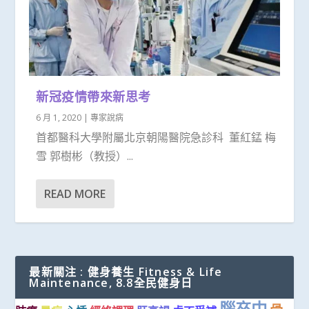
新冠疫情帶來新思考
6 月 1, 2020
|
專家說病
首都醫科大學附屬北京朝陽醫院急診科 董紅錳 梅
雪 郭樹彬（教授）...
READ MORE
最新關注 : 健身養生 Fitness & Life
Maintenance, 8.8全民健身日
腦卒中