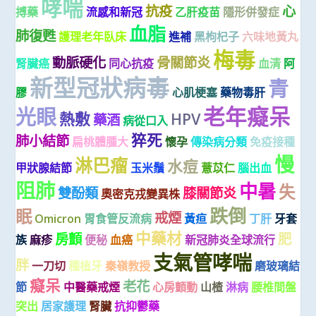
哮喘
抗疫
心
搏藥
流感和新冠
乙肝疫苗
隱形併發症
血脂
肺復甦
護理老年臥床
進補
黑枸杞子
六味地黃丸
梅毒
動脈硬化
骨關節炎
腎臟癌
同心抗疫
血清
阿
新型冠狀病毒
青
膠
心肌梗塞
藥物毒肝
老年癡呆
光眼
熱敷
HPV
藥酒
病從口入
猝死
肺小結節
扁桃體腫大
懷孕
傳染病分類
免疫接種
慢
淋巴瘤
水痘
甲狀腺結節
玉米鬚
薏苡仁
腦出血
阻肺
中暑
失
雙酚類
膝關節炎
奧密克戎變異株
跌倒
眠
戒煙
Omicron
胃食管反流病
黃疸
丁肝
牙套
中藥材
房顫
肥
族
麻疹
便秘
血癌
新冠肺炎全球流行
支氣管哮喘
胖
一刀切
種植牙
秦嶺教授
磨玻璃結
癡呆
老花
節
中醫藥戒煙
心房顫動
山楂
淋病
腰椎間盤
突出
居家護理
腎臟
抗抑鬱藥