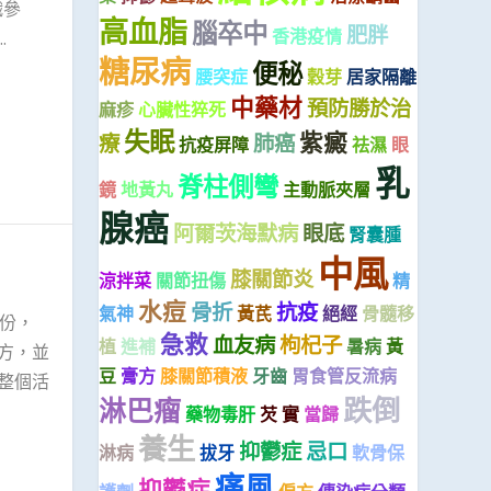
織參
高血脂
腦卒中
肥胖
香港疫情
.
糖尿病
便秘
腰突症
穀芽
居家隔離
中藥材
預防勝於治
麻疹
心臟性猝死
失眠
紫癜
療
肺癌
抗疫屏障
祛濕
眼
乳
脊柱側彎
鏡
地黃丸
主動脈夾層
腺癌
阿爾茨海默病
眼底
腎囊腫
中風
膝關節炎
涼拌菜
關節扭傷
精
水痘
骨折
抗疫
氣神
黃芪
絕經
骨髓移
份，
急救
血友病
枸杞子
植
進補
暑病
黃
方，並
豆
膏方
膝關節積液
牙齒
胃食管反流病
整個活
跌倒
淋巴瘤
藥物毒肝
芡 實
當歸
養生
抑鬱症
忌口
淋病
拔牙
軟骨保
痛風
抑鬱症