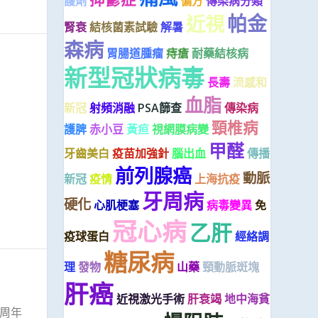
護劑
偏方
傳染病分類
帕金
近視
腎衰
結核菌素試驗
解暑
森病
胃腸道腫瘤
痔瘡
耐藥結核病
新型冠狀病毒
長壽
流感和
血脂
新冠
射頻消融
PSA篩查
傳染病
頸椎病
護脾
赤小豆
黃疸
視網膜病變
甲醛
牙齒美白
疫苗加強針
腦出血
傳播
前列腺癌
動脈
新冠
疫情
上海抗疫
牙周病
硬化
心肌梗塞
病毒變異
免
冠心病
乙肝
疫球蛋白
經絡調
糖尿病
理
發物
山藥
頸動脈斑塊
肝癌
近視激光手術
肝衰竭
地中海貧
周年