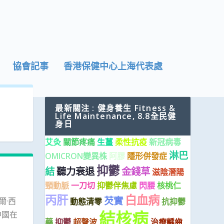
協會記事
香港保健中心上海代表處
最新關注 : 健身養生 Fitness &
Life Maintenance, 8.8全民健
身日
艾灸
關節疼痛
生薑
柔性抗疫
新冠病毒
淋巴
OMICRON變異株
阿膠
隱形併發症
抑鬱
結
聽力衰退
金錢草
滋陰潛陽
頸動脈
一刀切
抑鬱伴焦慮
閃腰
核桃仁
丙肝
白血病
芡實
爾·西
動態清零
抗抑鬱
結核病
中國在
藥
抑鬱
超聲波
治療齲齒