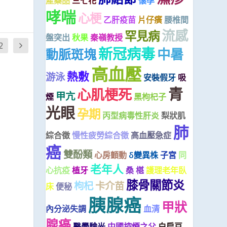
產藥品
三七花
懷孕
哮喘
心梗
乙肝疫苗
片仔癀
腰椎間
流感
罕見病
盤突出
秋果
秦嶺教授
2
新冠病毒
中暑
動脈斑塊
高血壓
熱敷
游泳
安裝假牙
吸
青
心肌梗死
甲亢
煙
黑枸杞子
光眼
孕期
丙型病毒性肝炎
梨狀肌
肺
綜合徵
慢性疲勞綜合徵
高血壓急症
癌
雙酚類
心房顫動
δ變異株
子宮
同
老年人
心抗疫
植牙
桑 椹
護理老年臥
膝骨關節炎
枸杞
卡介苗
床
便秘
胰腺癌
甲狀
內分泌失調
血清
腺癌
醫學驗光
中國控煙之父
白扁豆