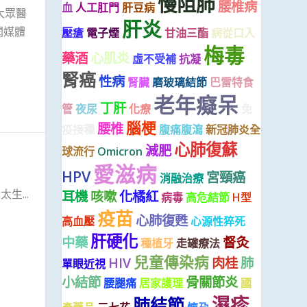
慢阻肺
腰椎病
血
人工肛門
肝豆病
大眾醫
肝炎
聞媒體
壓瘡
電子煙
甘油三酯
病從口入
梅毒
藥酒
心肌炎
虛不受補
抗凝
腎癌
性病
腎臟
磨玻璃結節
巴雷特食
老年癡呆
丁肝
管
夜尿
化療
免
腦梗
腰椎
疫接種
腹痛腹瀉
新冠肺炎全
心肺復蘇
減肥
球流行
Omicron
愛滋病
HPV
宮頸癌
消融治療
...
耳機
咳嗽
化橘紅
病毒
高危結節
H型
疫苗
心肺復甦
高血壓
心源性猝死
肝硬化
中藥
督灸
種植牙
走罐療法
兒童傳染病
HIV
肉桂
肺
單眼近視
小結節
骨關節炎
腰腿痛
居家護理
國
濕疹
肺結節