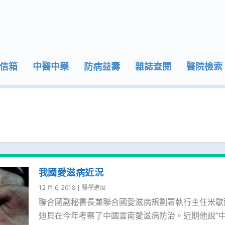
信箱
中醫中藥
防病益壽
雜誌查閱
醫院檢索
我國愛滋病近況
12 月 6, 2018
|
醫學進展
聯合國副秘書長兼聯合國愛滋病規劃署執行主任米歇
迪貝在今年考察了中國雲南愛滋病防治。近期他說“