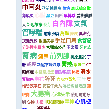
中耳炎
孕前糖尿病
性病
唐氏綜合徵
心臟
角膜炎
黑豆
廁所
早搏藥
扁桃體腫
白內障
支氣
大
新冠診療
麥芽
管哮喘
房顫
關節滑膜
陳皮
奧密克
手足口病
食管癌
戎變異株
戰勝病毒
分泌性中耳炎
宮頸癌疫苗
玉米鬚
牙套族
腎病
前列腺
癡呆
抗原測試
丁
胃癌
戒煙
肝
新冠不是流感
薏苡仁
CT
溺水
跟痛症
中醫藥戒煙
隱形眼鏡
肺癆
猝死
老花
腎臟癌
六味地黃丸
玉 竹
腰
椎管狹窄症
安宮牛黃丸
導管消融治療
龍
大腸癌
心律失常
眼肉
使用電動牙
心肌梗
早搏
刷
心悸
山楂
甲狀腺結節