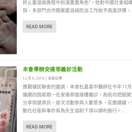
終止愛滋病進程中扮演重要角色”。他對中國社會組
與、多部門合作開展愛滋病防治工作給予高度評價，..
READ MORE
本會舉辦安達邨義診活動
12 月 6, 2018
|
協會記事
應觀塘民聯會的邀請，本會杜嘉喜中醫師在今年11月
連續四個星期一在安達邨俊達樓義診，為街坊把脈開
分享保健資訊。是次活動參與人數眾多，反應踴躍，
動在社區幹事許有為先生協助下得以順利進行。...
READ MORE