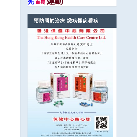
運動
死
血癌
預防勝於治療 識病懂病看病