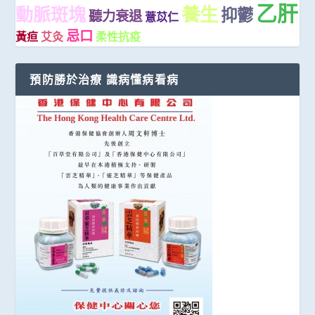
乙肝
養生
動脈斑塊
抑鬱
聽力衰退
薏苡仁
忌口
黃疸
艾灸
柔性抗疫
預防勝於治療 識病懂病看病