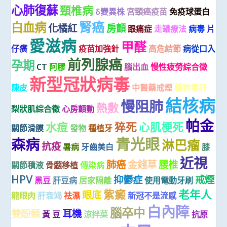
心肺復蘇
頸椎病
δ變異株
宮頸癌疫苗
免疫球蛋白
腎癌
白血病
化橘紅
房顫
跟痛症
走罐療法
病毒
片
愛滋病
甲醛
仔癀
疫苗加強針
高危結節
病從口入
前列腺癌
孕期
CT
阿膠
腦出血
慢性疲勞綜合徵
新型冠狀病毒
陳皮
中醫藥戒煙
藥物毒肝
結核病
慢阻肺
熱敷
梨狀肌綜合徵
心房顫動
帕金
水痘
猝死
心肌梗死
關節滑膜
發物
種植牙
青光眼
森病
淋巴瘤
抗疫
暑病
牙齒美白
膝
近視
肺癌
金錢草
腰椎
關節積液
骨髓移植
傳染病
HPV
抑鬱症
戒煙
黑豆
肝豆病
居家隔離
使用電動牙刷
紫癜
老年人
眼底
龍眼肉
肝衰竭
祛濕
新冠不是流感
白內障
腦卒中
雙酚類
耳機
黃 豆
涼拌菜
抗原