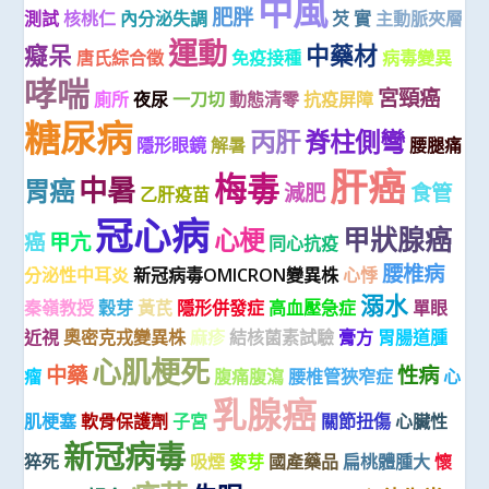
中風
肥胖
測試
核桃仁
內分泌失調
芡 實
主動脈夾層
運動
癡呆
中藥材
唐氏綜合徵
免疫接種
病毒變異
哮喘
宮頸癌
廁所
夜尿
一刀切
動態清零
抗疫屏障
糖尿病
丙肝
脊柱側彎
隱形眼鏡
解暑
腰腿痛
肝癌
梅毒
中暑
胃癌
減肥
食管
乙肝疫苗
冠心病
甲狀腺癌
心梗
癌
甲亢
同心抗疫
腰椎病
分泌性中耳炎
新冠病毒OMICRON變異株
心悸
溺水
秦嶺教授
穀芽
黃芪
隱形併發症
高血壓急症
單眼
近視
奧密克戎變異株
麻疹
結核菌素試驗
膏方
胃腸道腫
心肌梗死
中藥
性病
瘤
腹痛腹瀉
腰椎管狹窄症
心
乳腺癌
肌梗塞
軟骨保護劑
子宮
關節扭傷
心臟性
新冠病毒
猝死
吸煙
麥芽
國產藥品
扁桃體腫大
懷