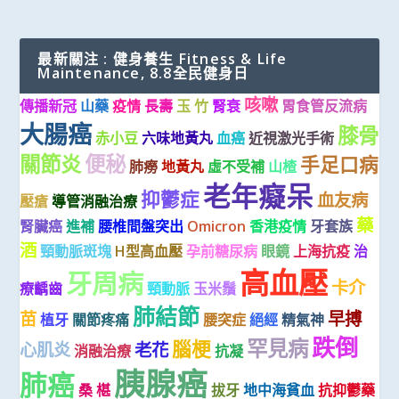
最新關注 : 健身養生 Fitness & Life
Maintenance, 8.8全民健身日
咳嗽
傳播新冠
山藥
疫情
長壽
玉 竹
腎衰
胃食管反流病
大腸癌
膝骨
赤小豆
六味地黃丸
血癌
近視激光手術
關節炎
便秘
手足口病
肺癆
地黃丸
虛不受補
山楂
老年癡呆
抑鬱症
血友病
壓瘡
導管消融治療
藥
腎臟癌
進補
腰椎間盤突出
Omicron
香港疫情
牙套族
酒
頸動脈斑塊
H型高血壓
孕前糖尿病
眼鏡
上海抗疫
治
高血壓
牙周病
卡介
療齲齒
頸動脈
玉米鬚
肺結節
苗
早搏
植牙
關節疼痛
腰突症
絕經
精氣神
跌倒
罕見病
腦梗
心肌炎
老花
消融治療
抗凝
胰腺癌
肺癌
桑 椹
拔牙
地中海貧血
抗抑鬱藥