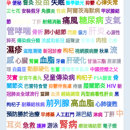
疫苗
失眠
督灸
心律失常
孕
便秘
醫學驗光
抑鬱
阿爾茨海默病
三七花
安裝假牙
角膜炎
性病
甲狀腺結
糖尿病
支氣
痛風
節
戰勝病毒
丁肝
射頻消融
肝炎
管哮喘
骨折
肺小結節
閃腰
偏方
心源性
肉桂
猝死
傳染病分類
流感和新冠
超聲波
腎囊腫
化療
濕疹
流
枸杞
滋陰潛陽
新冠診療
視網膜病變
秋果
感
血脂
肝硬化
心臟
腎臟
牙齒
甘油三酯
居家護
動脈硬化
理
白扁豆
生薑
護理老年臥床
中國控煙之父
兒童傳染病
芡實
枸杞子
骨
安宮牛黃丸
PSA篩查
關節炎
膝關節炎
HIV
巴雷特食管
抑鬱伴焦慮
痔瘡
新
冠肺炎全球流行
當歸
血清
經絡調理
丙型病毒性肝炎
黑
前列腺
高血脂
心肺復甦
枸杞子
耐藥結核病
中
預防勝於治療
淋巴結
丁肝
早搏藥
人工肛門
淋病
腎病
耳炎
急救
游泳
護脾
磨玻璃結節
電子煙