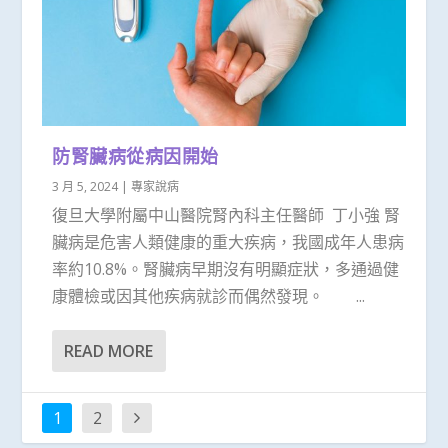
防腎臟病從病因開始
3 月 5, 2024
|
專家說病
復旦大學附屬中山醫院腎內科主任醫師 丁小強 腎
臟病是危害人類健康的重大疾病，我國成年人患病
率約10.8%。腎臟病早期沒有明顯症狀，多通過健
康體檢或因其他疾病就診而偶然發現。 ...
READ MORE
1
2