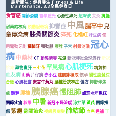
最新關注 : 健身養生 Fitness & Life
Maintenance, 8.8全民健身日
食管癌
關節滑膜
醫學驗光
心源性猝死
超聲波
艾灸
抗凝
中風
腦卒中
抑鬱症
兒
耐藥結核病
頸動脈斑塊
膝骨關節炎
童傳染病
猝死
化橘紅
肝豆病
使
冠心
用電動牙刷
種植牙
頸動脈
護脾
子宮
射頻消融
病
中藥材
CT
動態清零
祛濕
新冠肺炎全球流行
新冠
心肌梗死
罕見病
診療
藥物毒肝
三七花
精氣神
血友病
山藥
片仔癀
赤小豆
膝關節積液
懷孕
慢性疲勞綜
合徵
心肌梗塞
安宮牛黃丸
腰椎管狹窄症
偏方
抑鬱伴焦
胰腺癌
慢阻肺
腰椎
慮
穀芽
護理老年臥床
中暑
關節疼痛
秋果
新冠不是流感
涼拌菜
黃芪
關節扭
肺結節
紫癜
骨關節炎
傷
視網膜病變
血癌
進補
丁