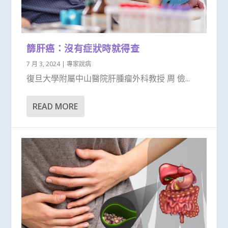
篩肝癌：沒有症狀時就得查
7 月 3, 2024
|
專家說病
復旦大學附屬中山醫院肝腫瘤外科教授 周 儉...
READ MORE