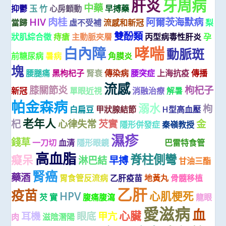
肝炎
牙周病
中藥
抑鬱
玉 竹
心房顫動
早搏藥
HIV
肉桂
阿爾茨海默病
當歸
虛不受補
流感和新冠
梨
雙酚類
狀肌綜合徵
痔瘡
主動脈夾層
丙型病毒性肝炎
孕
哮喘
白內障
動脈斑
前糖尿病
暑病
角膜炎
塊
腰腿痛
黑枸杞子
腎衰
傳染病
腰突症
上海抗疫
傳播
流感
膝關節炎
枸杞子
新冠
單眼近視
消融治療
解暑
帕金森病
溺水
枸
白扁豆
甲狀腺結節
H型高血壓
老年人
杞
心律失常
芡實
金
隱形併發症
秦嶺教授
濕疹
腦梗
錢草
一刀切
血清
隱形眼鏡
巴雷特食管
高血脂
脊柱側彎
癡呆
淋巴結
早搏
甘油三酯
腎癌
藥酒
胃食管反流病
乙肝疫苗
地黃丸
骨髓移植
乙肝
疫苗
HPV
心肌梗死
芡 實
腹痛腹瀉
龍眼
愛滋病
血
心臟
耳機
眼底
甲亢
肉
滋陰潛陽