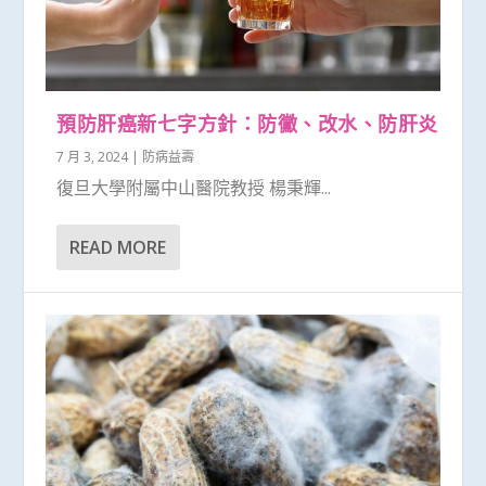
預防肝癌新七字方針：防黴、改水、防肝炎
7 月 3, 2024
|
防病益壽
復旦大學附屬中山醫院教授 楊秉輝...
READ MORE