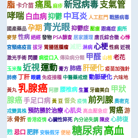
新冠病毒
支氣管
痛風
脂
卡介苗
麻疹
哮喘
中耳炎
白血病
抑鬱
人工肛門
戰勝病毒
青光眼
孕期
抑鬱症
國產藥品
壓瘡
跟痛症
廁所
性病
麥芽
絕經
發物
PSA篩查
居家護理
唐氏綜合徵
心悸
心梗
減肥
宮頸癌疫苗
拔牙
胃腸道腫瘤
淋病
性病
近視
甲醛
老花
激光手術
閃腰
病從口入
傳染病分類
山楂
近視
運動
肝硬化
肺癌
玉米鬚
膏方
疫苗加強針
丁肝
動脈硬化
肺癆
眼鏡
免疫接種
中醫藥戒煙
六味地
乳腺癌
甲狀
腰椎病
黃丸
阿膠
生薑
牙齒美白
前列腺
腺癌
手足口病
督灸
黃 豆
疫情
奧密克
胃癌
預防勝於治療
心肌炎
游
戎變異株
高血壓急症
泳
骨折
心肺復
香港疫情
心臟性猝死
內分泌失調
陳皮
糖尿病
高血
甦
忌口
肥胖
安裝假牙
便秘