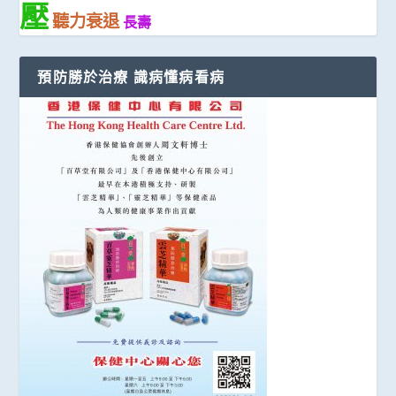
壓
聽力衰退
長壽
預防勝於治療 識病懂病看病