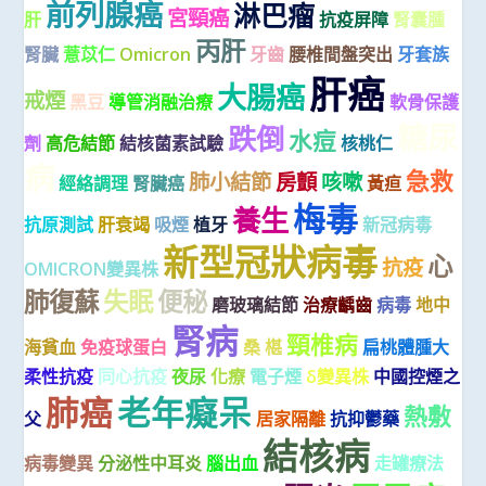
前列腺癌
淋巴瘤
宮頸癌
肝
抗疫屏障
腎囊腫
丙肝
腎臟
薏苡仁
Omicron
牙齒
腰椎間盤突出
牙套族
肝癌
大腸癌
戒煙
黑豆
導管消融治療
軟骨保護
糖尿
跌倒
水痘
劑
高危結節
結核菌素試驗
核桃仁
病
急救
肺小結節
房顫
咳嗽
經絡調理
腎臟癌
黃疸
梅毒
養生
抗原測試
肝衰竭
吸煙
植牙
新冠病毒
新型冠狀病毒
心
抗疫
OMICRON變異株
肺復蘇
失眠
便秘
磨玻璃結節
治療齲齒
病毒
地中
腎病
頸椎病
海貧血
免疫球蛋白
桑 椹
扁桃體腫大
柔性抗疫
同心抗疫
夜尿
化療
電子煙
δ變異株
中國控煙之
肺癌
老年癡呆
熱敷
父
居家隔離
抗抑鬱藥
結核病
病毒變異
分泌性中耳炎
腦出血
走罐療法