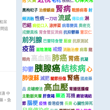
芡實
老花
心律失常
冠
核桃仁
腎病
黑枸杞子
治療齲齒
戰勝病毒
射
流感
性病
淋
頻消融
一刀切
傳染病
和呆
巴結
病從口入
涼拌菜
病毒變異
奧密克
請問這
戎變異株
胃食管反流病
抗抑鬱藥
薏苡仁
前列腺
巴雷特食管
壓瘡
抗原測試
疫苗
戒煙
滋陰潛陽
消融治療
病毒
龍
肺癌
高血脂
胃癌
眼肉
抗凝
胰腺癌
結核病
抑鬱
心
腎癌
肺復蘇
減肥
關節扭傷
國產藥
高血壓
品
走罐療法
胃腸道腫瘤
濤 中
藥酒
耳機
主動脈夾層
肝衰竭
磨玻璃結
藥。急
腦梗
節
疫情
香港疫情
長壽
心臟性猝死