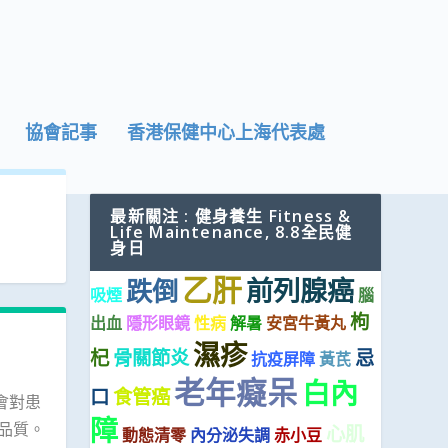
協會記事
香港保健中心上海代表處
最新關注 : 健身養生 Fitness &
Life Maintenance, 8.8全民健
身日
乙肝
前列腺癌
跌倒
吸煙
腦
枸
出血
隱形眼鏡
性病
解暑
安宮牛黃丸
濕疹
杞
骨關節炎
忌
抗疫屏障
黃芪
老年癡呆
白內
口
食管癌
會對患
障
品質。
心肌
動態清零
內分泌失調
赤小豆