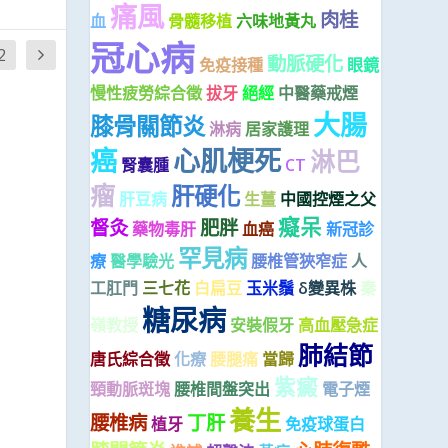
痛風
肉桂
血
骨髓移植
六味地黃丸
冠心病
2
動脈硬化
免疫接種
眼鏡
慢性疲勞綜合徵
拔牙
絕經
中醫藥戒煙
大腸
膝骨關節炎
淋病
居家護理
癌
心肌梗死
淋巴
腎囊腫
CT
瘤
肝硬化
肝豆病
生薑
中國控煙之父
癡呆
督灸
肥胖
藥物毒肝
血癌
新冠診
罕見病
療
醫學驗光
腰椎管狹窄症
人
工肛門
三七花
白扁豆
玉米鬚
δ變異株
秦
糖尿病
嶺教授
安裝假牙
高血壓急症
肺結節
唐氏綜合徵
化療
腰腿痛
當歸
紫癜
頸動脈斑塊
腰椎間盤突出
電子煙
養生
腰椎病
丁肝
植牙
免疫球蛋白