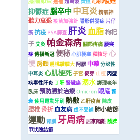
膝關節炎
心肺復甦
進補
超聲波
黃疸
中耳炎
腦卒中
抑鬱症
精氣神
聽力衰退
疫苗加強針
隱形併發症
片仔
肝炎
血脂
抗疫
枸杞
癀
PSA篩查
帕金森病
子
艾灸
關節疼痛
腰突
便秘
心
症
傳播新冠
心肌梗塞
種植牙
梗
房顫
中藥
扁桃體腫大
阿膠
分泌性
心肌梗死
中耳炎
子宮
麥芽
山楂
丙型
溺水
病毒性肝炎
丁肝
腎臟癌
護理老年
預防勝於治療
眼底
臥床
Omicron
腎
熱敷
衰
使用電動牙刷
乙肝疫苗
陳皮
腰椎
骨折
血友病
肺小結節
虛不受補
牙周病
運動
腎臟
居家隔離
護脾
甲狀腺結節