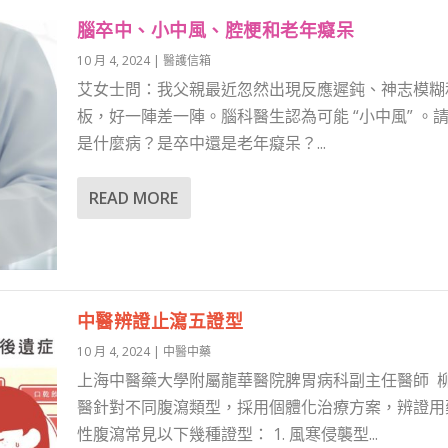
腦卒中、小中風、腔梗和老年癡呆
10 月 4, 2024
|
醫護信箱
艾女士問：我父親最近忽然出現反應遲鈍、神志模糊
板，好一陣差一陣。腦科醫生認為可能 “小中風” 。
是什麼病？是卒中還是老年癡呆？...
READ MORE
中醫辨證止瀉五證型
10 月 4, 2024
|
中醫中藥
上海中醫藥大學附屬龍華醫院脾胃病科副主任醫師 柳
醫針對不同腹瀉類型，採用個體化治療方案，辨證用
性腹瀉常見以下幾種證型： 1. 風寒侵襲型...