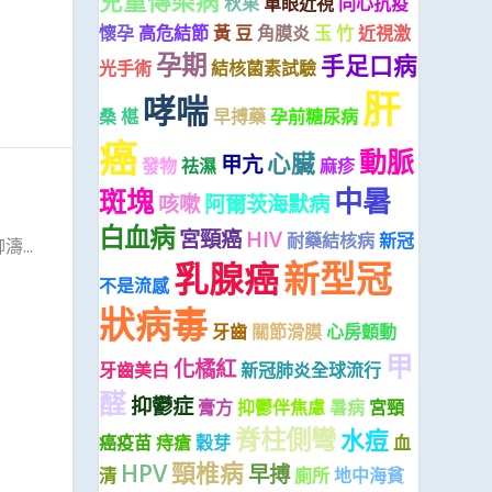
兒童傳染病
秋果
單眼近視
同心抗疫
懷孕
高危結節
黃 豆
角膜炎
玉 竹
近視激
孕期
手足口病
光手術
結核菌素試驗
肝
哮喘
桑 椹
早搏藥
孕前糖尿病
癌
動脈
心臟
甲亢
發物
祛濕
麻疹
中暑
斑塊
咳嗽
阿爾茨海默病
白血病
宮頸癌
HIV
耐藥結核病
新冠
...
新型冠
乳腺癌
不是流感
狀病毒
牙齒
關節滑膜
心房顫動
甲
化橘紅
牙齒美白
新冠肺炎全球流行
醛
抑鬱症
膏方
抑鬱伴焦慮
暑病
宮頸
脊柱側彎
水痘
癌疫苗
痔瘡
穀芽
血
HPV
頸椎病
早搏
清
廁所
地中海貧