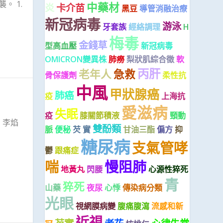
。 1.
中藥材
炎
卡介苗
黑豆
導管消融治療
新冠病毒
游泳
牙套族
經絡調理
H
梅毒
金錢草
型高血壓
新冠病毒
OMICRON變異株
肺癆
梨狀肌綜合徵
軟
丙肝
老年人
急救
骨保護劑
柔性抗
中風
甲狀腺癌
肺癌
疫
上海抗
愛滋病
失眠
疫
膝關節積液
頸動
 李焰
雙酚類
脈
便秘
芡 實
甘油三酯
偏方
抑
糖尿病
支氣管哮
鬱
跟痛症
喘
慢阻肺
地黃丸
閃腰
心源性猝死
青
猝死
山藥
夜尿
心悸
傳染病分類
光眼
視網膜病變
腹痛腹瀉
流感和新
近視