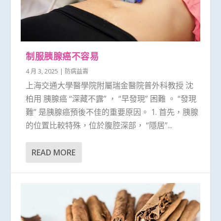
制服胰腺癌不容易
4 月 3, 2025
|
防病益壽
上海交通大學醫學院附屬瑞金醫院普外科教授 沈
柏用 胰腺癌 “深藏不露” ， “早發現” 困難 。 “發現
難” 是胰腺癌預後不佳的重要原因。 1. 首先，胰腺
的位置比較特殊，位於腹腔深部， “隱居”...
READ MORE