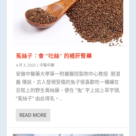
菟絲子：會 “吐絲” 的補肝腎藥
4 月 3, 2025
|
中醫中藥
安徽中醫藥大學第一附屬醫院製劑中心教授 朋湯
義 傳說，古人發現受傷的兔子很喜歡吃一種纏在
豆秸上的野生黃絲藤，便在 “兔” 字上加上草字頭,
“菟絲子” 由此得名。...
READ MORE