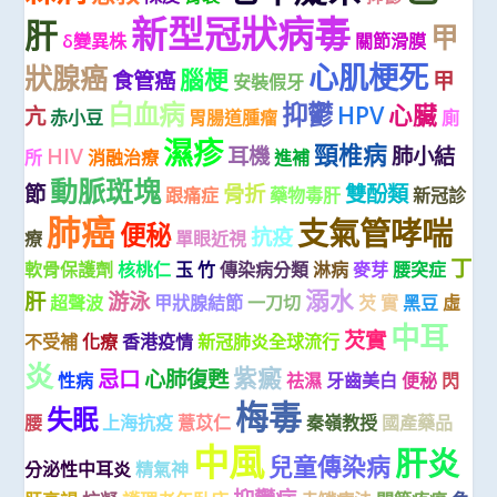
新型冠狀病毒
肝
甲
δ變異株
關節滑膜
心肌梗死
狀腺癌
腦梗
食管癌
甲
安裝假牙
白血病
抑鬱
HPV
心臟
亢
赤小豆
胃腸道腫瘤
廁
濕疹
頸椎病
HIV
耳機
肺小結
所
消融治療
進補
動脈斑塊
節
骨折
雙酚類
跟痛症
藥物毒肝
新冠診
肺癌
支氣管哮喘
便秘
抗疫
療
單眼近視
丁
軟骨保護劑
核桃仁
玉 竹
傳染病分類
淋病
麥芽
腰突症
溺水
肝
游泳
超聲波
甲狀腺結節
一刀切
芡 實
黑豆
虛
中耳
芡實
不受補
化療
香港疫情
新冠肺炎全球流行
炎
紫癜
忌口
心肺復甦
性病
祛濕
牙齒美白
便秘
閃
梅毒
失眠
腰
上海抗疫
薏苡仁
秦嶺教授
國產藥品
中風
肝炎
兒童傳染病
分泌性中耳炎
精氣神