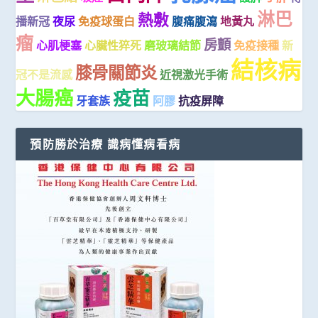
淋巴
熱敷
播新冠
夜尿
免疫球蛋白
腹痛腹瀉
地黃丸
瘤
房顫
心肌梗塞
心臟性猝死
磨玻璃結節
免疫接種
新
結核病
膝骨關節炎
冠不是流感
近視激光手術
大腸癌
疫苗
牙套族
阿膠
抗疫屏障
預防勝於治療 識病懂病看病