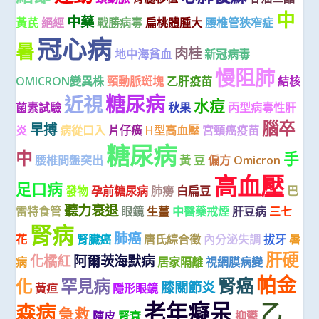
中
中藥
黃芪
絕經
戰勝病毒
扁桃體腫大
腰椎管狹窄症
冠心病
暑
肉桂
地中海貧血
新冠病毒
慢阻肺
OMICRON變異株
頸動脈斑塊
乙肝疫苗
結核
糖尿病
近視
水痘
菌素試驗
秋果
丙型病毒性肝
腦卒
早搏
炎
病從口入
片仔癀
H型高血壓
宮頸癌疫苗
糖尿病
中
手
腰椎間盤突出
黃 豆
偏方
Omicron
高血壓
足口病
發物
孕前糖尿病
肺癆
白扁豆
巴
聽力衰退
雷特食管
眼鏡
生薑
中醫藥戒煙
肝豆病
三七
腎病
肺癌
花
腎臟癌
唐氏綜合徵
內分泌失調
拔牙
暑
肝硬
化橘紅
阿爾茨海默病
病
居家隔離
視網膜病變
帕金
腎癌
化
罕見病
膝關節炎
黃疸
隱形眼鏡
老年癡呆
乙
森病
急救
陳皮
腎衰
抑鬱