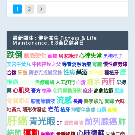
1
2
最新關注 : 健身養生 Fitness & Life
Maintenance, 8.8全民健身日
跌倒
動脈硬化
心律失常
血癌
居家護理
黑枸杞子
安宮牛黃丸
中國控煙之父
導管消融治療
腎臟
慢性疲勞綜
性病
藥酒
腰
合徵
牙齒
奧密克戎變異株
電子煙
種植牙
丙肝
癡呆
椎病
腰腿痛
治療齲齒
人工肛門
血清
早搏
心肌炎
藥
膏方
懷孕
使用電動牙刷
麻疹
高危結節
壓瘡
流感
骨關節炎
膝關節積液
長壽
醫學驗光
當歸
六味
老花
地黃丸
隱形併發症
植牙
抑鬱伴焦慮
山藥
疫情
肝癌
青光眼
前列腺癌
肺
CT
滋陰潛陽
運動
結節
心肺復蘇
頸動脈
骨髓移植
甘油三酯