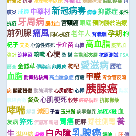
抑鬱症
肝衰竭
抗凝
護理老年臥床
走罐療法
關節疼痛
角
新冠病毒
中藥材
抑鬱症
戒煙
膜炎
病毒
柔性
牙周病
宮頸癌
眼底
預防勝於治療
抗疫
腦出血
前列腺
痛風
孕期
老年人
枸
同心抗疫
腎囊腫
高血脂
杞子
卡介苗
艾灸
心源性猝死
山楂
疫苗加
心梗
咳嗽
強針
涼拌菜
桑 椹
主動脈夾層
抗原測試
PSA
愛滋病
金錢草
枸杞
腰椎
篩查
傳染病
龍眼肉
血脂
甲醛
耐藥結核病
高血壓急症
痔瘡
胃食管反流
胰腺癌
病
關節扭傷
動態清零
心房顫動
心悸
梨狀
心肌梗死
督灸
肌綜合徵
穀芽
經絡調理
抗抑鬱藥
哮喘
減肥
血
解暑
子宮
玉米鬚
病毒變異
射頻消融
養
胃癌
脊柱側彎
猝死
友病
肥胖
流感和新冠
乳腺癌
白內障
生
淋巴結
吸煙
護脾
丁肝
傳