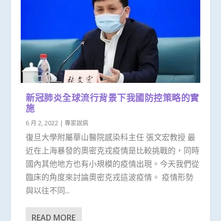
新冠肺炎全球流行背景下我國防控策略的實
施
6 月 2, 2022
|
專家說病
復旦大學附屬華山醫院感染科主任 張文宏教授 最
近在上海暴發的奧密克戎疫情是比較挑戰的，同時
國內其他地方也有小規模的疫情出現。今天我們從
臨床的角度來討論奧密克戎這波疫情。 疫情形勢
與以往不同...
READ MORE