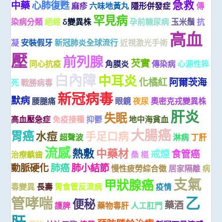
急救
中藥
心肺復甦
麻疹
六味地黃丸
隱形併發症
傳
罕見病
染病分類
絕經
δ變異株
孕前糖尿病
玉米鬚
抗
高血
凝
安裝假牙
新冠肺炎全球流行
近視激光手術
壓
前列腺
芡實
同心抗疫
角膜炎
傳染病
心源性猝
白內障
中耳炎
化橘紅
阿爾茨海
死
戰勝病毒
新冠病毒
默病
腰腿痛
眼鏡
夜尿
奧密克戎變異株
肝炎
失眠
高血壓急症
免疫接種
抑鬱
地中海貧血
大腸癌
胃癌
水痘
手足口病
超聲波
淋病
丁肝
流感
熱敷
中藥材
戒煙
食管癌
治療齲齒
桑 椹
動脈硬化
肺癌
肺小結節
慢性疲勞綜合徵
居家隔離
病
支氣
甲狀腺癌
毒變異
長壽
胃食管反流病
疫情
乙
管哮喘
便秘
藥酒
護脾
藥物毒肝
人工肛門
肝