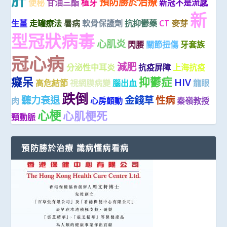
預防勝於治療
便秘
甘油三酯
植牙
新冠不是流感
新
生薑
走罐療法
暑病
軟骨保護劑
抗抑鬱藥
CT
麥芽
型冠狀病毒
心肌炎
閃腰
關節扭傷
牙套族
冠心病
減肥
分泌性中耳炎
抗疫屏障
上海抗疫
癡呆
抑鬱症
HIV
高危結節
視網膜病變
腦出血
龍眼
跌倒
聽力衰退
金錢草
性病
肉
心房顫動
秦嶺教授
心梗
心肌梗死
頸動脈
預防勝於治療 識病懂病看病