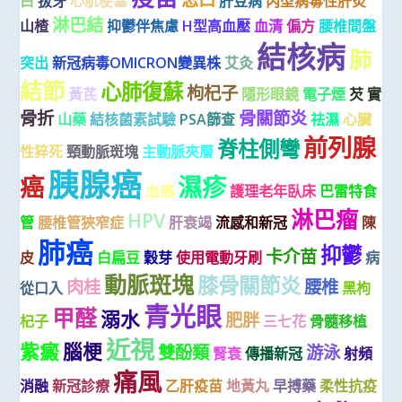
白
拔牙
心肌梗塞
肝豆病
丙型病毒性肝炎
淋巴結
山楂
抑鬱伴焦慮
H型高血壓
血清
偏方
腰椎間盤
結核病
肺
突出
新冠病毒OMICRON變異株
艾灸
結節
心肺復蘇
枸杞子
黃芪
隱形眼鏡
電子煙
芡 實
骨折
骨關節炎
山藥
結核菌素試驗
PSA篩查
祛濕
心臟
前列腺
脊柱側彎
性猝死
頸動脈斑塊
主動脈夾層
胰腺癌
癌
濕疹
血癌
護理老年臥床
巴雷特食
淋巴瘤
HPV
管
腰椎管狹窄症
肝衰竭
流感和新冠
陳
肺癌
抑鬱
卡介苗
皮
白扁豆
穀芽
使用電動牙刷
病
動脈斑塊
膝骨關節炎
肉桂
腰椎
從口入
黑枸
青光眼
甲醛
溺水
肥胖
杞子
三七花
骨髓移植
近視
紫癜
腦梗
雙酚類
游泳
腎衰
傳播新冠
射頻
痛風
消融
新冠診療
乙肝疫苗
地黃丸
早搏藥
柔性抗疫