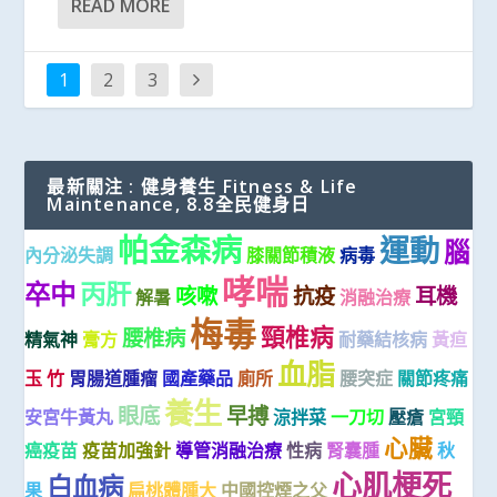
READ MORE
1
2
3
最新關注 : 健身養生 Fitness & Life
Maintenance, 8.8全民健身日
帕金森病
運動
腦
內分泌失調
膝關節積液
病毒
哮喘
卒中
丙肝
咳嗽
抗疫
耳機
解暑
消融治療
梅毒
頸椎病
腰椎病
精氣神
膏方
耐藥結核病
黃疸
血脂
玉 竹
胃腸道腫瘤
國產藥品
廁所
腰突症
關節疼痛
養生
眼底
早搏
安宮牛黃丸
涼拌菜
一刀切
壓瘡
宮頸
心臟
癌疫苗
疫苗加強針
導管消融治療
性病
腎囊腫
秋
心肌梗死
白血病
果
扁桃體腫大
中國控煙之父