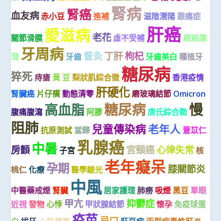
腎病
腎癌
血友病
赤小豆
進補
滋陰潛陽
跟痛症
肝癌
愛滋病
老花
關節滑膜
虛不受補
經絡調
牙周病
督灸
丁肝
枸杞
理
牙齒
牙齒美白
種植牙
糖尿病
猝死
痔瘡
黃 豆
梨狀肌綜合徵
香港疫情
肝硬化
腎臟癌
片仔癀
動態清零
磨玻璃結節
Omicron
糖尿病
慢
高血脂
腹痛腹瀉
阿膠
唐氏綜合徵
阻肺
兒童傳染病
老年人
抗原測試
當歸
薏苡仁
乳腺癌
中暑
房顫
宮頸癌
心律失常
子宮
核
老年癡呆
孕期
膝關節炎
桃仁
化療
醫學驗光
中風
中醫藥戒煙
腎臟
居家護理
肺癆
吸煙
黑豆
單眼
甲亢
抑鬱症
近視
發物
心悸
甲狀腺結節
懷孕
免疫球蛋
疫苗
忌口