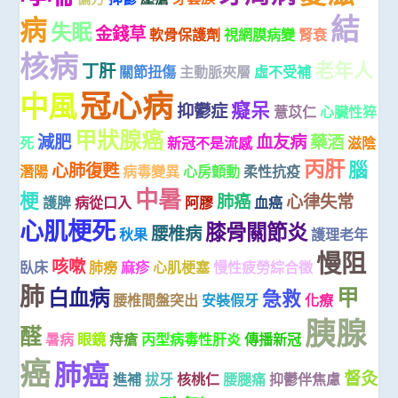
結
病
失眠
金錢草
軟骨保護劑
視網膜病變
腎衰
核病
老年人
丁肝
關節扭傷
主動脈夾層
虛不受補
冠心病
中風
癡呆
抑鬱症
薏苡仁
心臟性猝
甲狀腺癌
減肥
血友病
藥酒
死
新冠不是流感
滋陰
丙肝
腦
心肺復甦
潛陽
病毒變異
心房顫動
柔性抗疫
中暑
梗
肺癌
心律失常
護脾
病從口入
阿膠
血癌
心肌梗死
膝骨關節炎
腰椎病
秋果
護理老年
慢阻
咳嗽
臥床
肺癆
麻疹
心肌梗塞
慢性疲勞綜合徵
肺
甲
白血病
急救
腰椎間盤突出
安裝假牙
化療
胰腺
醛
暑病
眼鏡
痔瘡
丙型病毒性肝炎
傳播新冠
癌
肺癌
督灸
進補
拔牙
核桃仁
腰腿痛
抑鬱伴焦慮