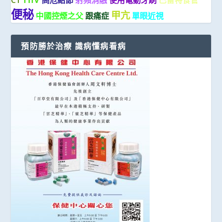
便秘
甲亢
中國控煙之父
跟痛症
單眼近視
預防勝於治療 識病懂病看病