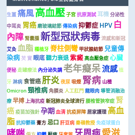
高血壓
痛風
耳機
生薑
子宮
抗原測試
分泌性
白
胃癌
抑鬱症
HPV
中耳炎
磨玻璃結節
傳染病
新型冠狀病毒
內障
腎囊腫
流感和新冠
血脂
脊柱側彎
兒童傳
艾灸
種植牙
甲狀腺結節
染病
紫癜
心臟
眼底
聽力衰退
芡 實
高血壓急症
老年癡呆
流感
便秘
走罐療法
內分泌失調
植
腎病
肝炎
食管癌
牙
淋病
夜尿
吸煙
山楂
頸椎病
Omicron
角膜炎
人工肛門
龍眼肉
導管消融治
腎
早搏
療
上海抗疫
新冠肺炎全球流行
腰椎管狹窄症
高血
癌
孕期
疫苗加強針
血清
抗疫屏障
居家護理
脂
忌口
抗抑鬱藥
膏方
肝豆病
秦嶺教授
免疫球蛋白
愛滋
哮喘
牙周病
偏方
抑鬱
壓瘡
牙套族