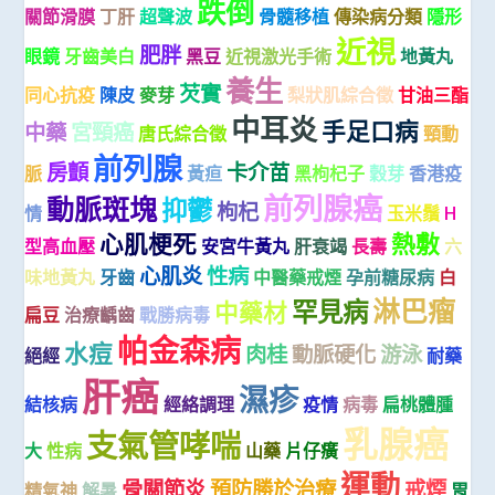
跌倒
關節滑膜
丁肝
超聲波
骨髓移植
傳染病分類
隱形
近視
肥胖
眼鏡
牙齒美白
黑豆
近視激光手術
地黃丸
養生
芡實
同心抗疫
陳皮
麥芽
梨狀肌綜合徵
甘油三酯
中耳炎
手足口病
中藥
宮頸癌
唐氏綜合徵
頸動
前列腺
房顫
卡介苗
脈
黃疸
黑枸杞子
穀芽
香港疫
前列腺癌
動脈斑塊
抑鬱
枸杞
情
玉米鬚
H
心肌梗死
熱敷
型高血壓
安宮牛黃丸
肝衰竭
長壽
六
心肌炎
性病
味地黃丸
牙齒
中醫藥戒煙
孕前糖尿病
白
淋巴瘤
罕見病
中藥材
扁豆
治療齲齒
戰勝病毒
帕金森病
水痘
肉桂
動脈硬化
游泳
絕經
耐藥
肝癌
濕疹
結核病
經絡調理
疫情
病毒
扁桃體腫
乳腺癌
支氣管哮喘
大
性病
山藥
片仔癀
運動
骨關節炎
預防勝於治療
戒煙
精氣神
解暑
胃