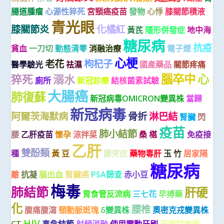
腸道腫瘤
心源性猝死
宮頸癌疫苗
發物
心悸
膝關節積液
青光眼
膝關節炎
化橘紅
黃芪
隱形併發症
地中海
糖尿病
抗疫
貧血
一刀切
動態清零
消融治療
電子煙
心梗
老花
枸杞子
醫學驗光
祛濕
國產藥品
關節疼痛
腦卒中
心
猝死
溺水
廁所
新冠診療
結核菌素試驗
大腸癌
肺復蘇
新冠病毒OMICRON變異株
當歸
新冠病毒
阿爾茨海默病
骨折
淋巴結
腎臟
閃
疫苗
肺小結節
腰
乙肝疫苗
懷孕
涼拌菜
桑 椹
免疫接
乙肝
雙酚類
種
黃 豆
腰突症
藥物毒肝
玉 竹
居家隔
糖尿病
離
抗凝
腦出血
腎臟癌
PSA篩查
赤小豆
梅毒
肺結節
肝硬
胃食管反流病
三七花
早搏藥
化
腰椎
腹痛腹瀉
頸動脈斑塊
δ變異株
奧密克戎變異株
HIV
CT
高危結節
射頻消融
使用電動牙刷
巴雷特食管