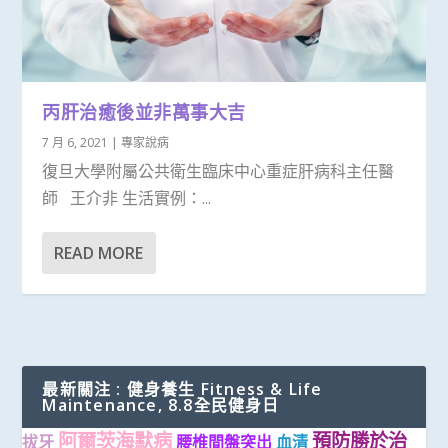
丙肝治癒後並非萬事大吉
7 月 6, 2021
|
專家說病
復旦大學附屬公共衛生臨床中心重症肝病科主任醫
師 王介非 生活實例：...
READ MORE
最新關注 : 健身養生 Fitness & Life
Maintenance, 8.8全民健身日
阿爾茨海默病
預防勝於治
拔牙
腰椎間盤突出
血清