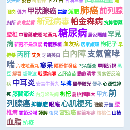
腰突症
發物
精氣神
甘油三酯
龍
肺癌
前列腺
甲狀腺癌
減肥
眼肉
偏方
當歸
新冠病毒
帕金森病
廁所
高危結節
抗抑鬱藥
糖尿病
罕見
腰椎
中醫藥戒煙
地黃丸
居家隔離
病
血友病
枸杞子
新冠不是流感
骨髓移植
居家護理
早
白內障
支氣管哮
丙肝
搏藥
艾灸
牙齒美白
喘
癡呆
六味地黃丸
隱形併發症
PSA篩查
單眼近視
黑
豆
解暑
超聲波
戰勝病毒
乙肝疫苗
動態清零
胃食管反流
中耳炎
早搏
病
安宮牛黃丸
醫學驗光
便秘
心源性猝
前
膝關節炎
枸杞
甲亢
死
內分泌失調
扁桃體腫大
列腺癌
心肌梗死
抑鬱症
眼底
腰
眼鏡
牙齒
椎病
宮頸癌
關節滑膜
護脾
夜尿
關節疼痛
核桃仁
山楂
血脂
抗疫