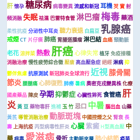
糖尿病
肝
耳機
懷孕
病毒變異
流感和新冠
芡 實
射
梅毒
淋巴瘤
失眠
藥酒
頻消融
祛濕
巴雷特食管
乳腺癌
聽力衰退
柔性抗疫
分泌性中耳炎
白扁豆
戒煙
肺癌
淋巴結
CT
片仔癀
胃腸道腫瘤
血癌
頸動脈
肝癌
熱敷
老花
心律失常
涼拌菜
植牙
免疫接種
消融治療
慢性疲勞綜合徵
壓瘡
高血壓急症
絕經
淋病
抑
近視
膝骨關
鬱伴焦慮
抗原測試
新冠肺炎全球流行
節炎
心肺復甦
腰腿痛
肺癆
暑病
奧密克戎變異株
化療
肝
孕期
抑鬱症
食管癌
國產藥品
陳皮
心臟性猝死
炎
中暑
忌口
黃 豆
藥物毒肝
進補
玉 竹
腦出血
山藥
動脈斑塊
黃芪
導管消融治療
中國控煙之父
腎衰
長
心臟
紫癜
中
壽
上海抗疫
丙型病毒性肝炎
H型高血壓
愛滋病
藥
骨折
肺小結節
病毒
主動脈夾層
疫苗