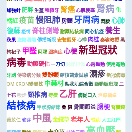
腎病
腎癌
肥胖
化
加強針
生薑
種植牙
心肌梗塞
牙周病
慢阻肺
疫苗
心肺
橘紅
房顫
閃腰
養生
復蘇
脊柱側彎
疫情
耐藥結核病
同心抗疫
肉桂
秋果
滋陰潛陽
傳播新冠
安裝假牙
心悸
秦嶺教授
黑
新型冠狀
甲醛
心梗
枸杞子
阿膠
跟痛症
病毒
動脈硬化
一刀切
關節扭傷
心房顫動
使用電動
濕疹
雙酚類
牙刷
傳染病分類
結核菌素試驗
新冠病毒
中藥材
OMICRON變異株
梨狀肌綜合徵
頸動脈斑塊
三
乙肝
頸椎病
七花
吸煙
痔瘡
病從口入
治療齲齒
結核病
腦梗
骨關節炎
甲狀腺結節
桑 椹
腎臟癌
中風
老年人
金錢草
薏苡仁
麥芽
性病
人工肛門
高血壓
卡介苗