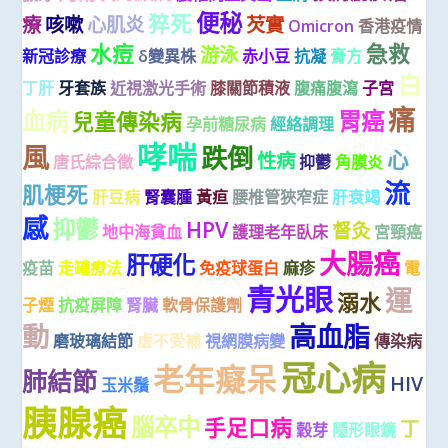
便秘
猝死
療
咳嗽
心肌炎
芡實
Omicron
香港疫情
水痘
急救
游泳
新冠診療
δ變異株
赤小豆
抗凝
膏方
白
丁肝
牙套族
近視激光手術
膝關節積液
腹痛腹瀉
子宮
痛
血病
胃癌
兒童傳染病
孕前糖尿病
經絡調理
哮喘
風
跌倒
心
性病
唐氏綜合徵
抑鬱
角膜炎
流
肌梗死
肝豆病
腎囊腫
黃疸
腰椎管狹窄症
肝衰竭
感
抑鬱
HPV
督灸
地中海貧血
護理老年臥床
宮頸癌
大腸癌
肝硬化
疫苗
走罐療法
免疫球蛋白
麻疹
電
青光眼
運
溺水
子煙
抗疫屏障
腎臟
軟骨保護劑
動
高血脂
磨玻璃結節
虛不受補
視網膜病變
傳染病
冠心病
老年癡呆
肺結節
HIV
玉米鬚
胰腺癌
腦卒中
手足口病
丁
穀芽
隱形眼鏡