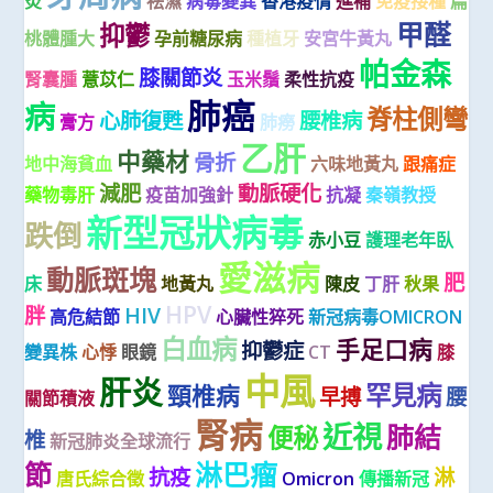
炎
祛濕
病毒變異
香港疫情
進補
免疫接種
扁
甲醛
抑鬱
桃體腫大
孕前糖尿病
種植牙
安宮牛黃丸
帕金森
膝關節炎
腎囊腫
薏苡仁
玉米鬚
柔性抗疫
肺癌
病
脊柱側彎
心肺復甦
腰椎病
膏方
肺癆
乙肝
中藥材
骨折
地中海貧血
六味地黃丸
跟痛症
減肥
動脈硬化
藥物毒肝
疫苗加強針
抗凝
秦嶺教授
新型冠狀病毒
跌倒
赤小豆
護理老年臥
愛滋病
動脈斑塊
肥
床
地黃丸
陳皮
丁肝
秋果
HPV
胖
HIV
高危結節
心臟性猝死
新冠病毒OMICRON
白血病
手足口病
抑鬱症
變異株
心悸
眼鏡
CT
膝
中風
肝炎
罕見病
頸椎病
早搏
腰
關節積液
腎病
近視
肺結
便秘
椎
新冠肺炎全球流行
節
淋巴瘤
抗疫
淋
唐氏綜合徵
Omicron
傳播新冠