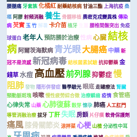
化橘紅
腰腿痛
牙套族
耐藥結核病
甘油三酯
上海抗疫
桑
養生
椹
阿膠
射頻消融
骨髓移植
奧密克戎變異株
傳染
芡實
卡介苗
病
玉 竹
解暑
植牙
生薑
腰椎間盤突出
免疫
結核
老年人
心臟
預防勝於治療
性病
球蛋白
病
青光眼
大腸癌
阿爾茨海默病
中藥
新
新冠病毒
金
冠不是流感
結核菌素試驗
抗抑鬱藥
高血壓
慢
前列腺
水痘
抑鬱症
錢草
阻肺
眼底
發物
隱形併發症
醫學驗光
走罐療法
腎臟
咳嗽
食管癌
頸動脈斑塊
慢性疲勞綜合徵
治療齲齒
疫情
心肺復蘇
心律失常
肺癌
山藥
穀芽
懷孕
人工肛門
失眠
丁肝
房顫
導管消融治療
拔牙
片仔癀
軟骨保護劑
痛風
膝骨關節炎
心梗
涼拌菜
山楂
分泌性中耳
牙周病