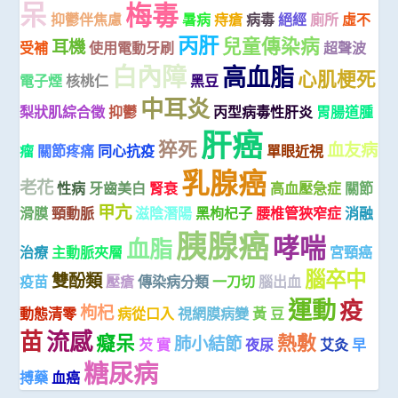
呆
梅毒
抑鬱伴焦慮
暑病
痔瘡
病毒
絕經
廁所
虛不
丙肝
兒童傳染病
耳機
受補
使用電動牙刷
超聲波
白內障
高血脂
心肌梗死
電子煙
核桃仁
黑豆
中耳炎
梨狀肌綜合徵
抑鬱
丙型病毒性肝炎
胃腸道腫
肝癌
猝死
血友病
瘤
關節疼痛
同心抗疫
單眼近視
乳腺癌
老花
性病
牙齒美白
腎衰
高血壓急症
關節
甲亢
滑膜
頸動脈
滋陰潛陽
黑枸杞子
腰椎管狹窄症
消融
胰腺癌
哮喘
血脂
治療
主動脈夾層
宮頸癌
腦卒中
雙酚類
疫苗
壓瘡
傳染病分類
一刀切
腦出血
運動
疫
枸杞
動態清零
病從口入
視網膜病變
黃 豆
苗
流感
癡呆
熱敷
肺小結節
芡 實
夜尿
艾灸
早
糖尿病
搏藥
血癌