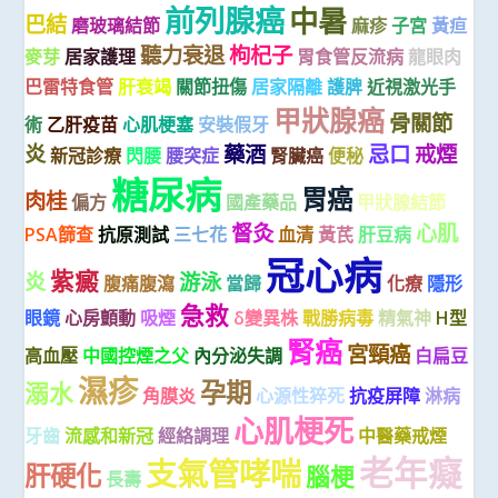
前列腺癌
中暑
巴結
磨玻璃結節
麻疹
子宮
黃疸
聽力衰退
枸杞子
麥芽
居家護理
胃食管反流病
龍眼肉
巴雷特食管
肝衰竭
關節扭傷
居家隔離
護脾
近視激光手
甲狀腺癌
骨關節
術
乙肝疫苗
心肌梗塞
安裝假牙
炎
藥酒
忌口
戒煙
新冠診療
閃腰
腰突症
腎臟癌
便秘
糖尿病
胃癌
肉桂
偏方
國產藥品
甲狀腺結節
督灸
心肌
PSA篩查
抗原測試
三七花
血清
黃芪
肝豆病
冠心病
紫癜
炎
游泳
腹痛腹瀉
當歸
化療
隱形
急救
眼鏡
心房顫動
吸煙
δ變異株
戰勝病毒
精氣神
H型
腎癌
宮頸癌
高血壓
中國控煙之父
內分泌失調
白扁豆
濕疹
孕期
溺水
角膜炎
心源性猝死
抗疫屏障
淋病
心肌梗死
牙齒
流感和新冠
經絡調理
中醫藥戒煙
老年癡
支氣管哮喘
肝硬化
腦梗
長壽