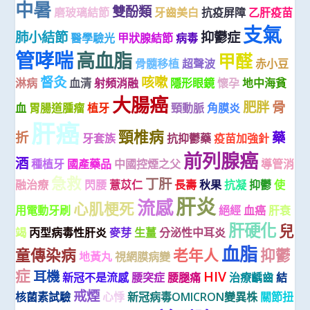
中暑
雙酚類
磨玻璃結節
牙齒美白
抗疫屏障
乙肝疫苗
支氣
肺小結節
抑鬱症
醫學驗光
甲狀腺結節
病毒
管哮喘
高血脂
甲醛
骨髓移植
超聲波
赤小豆
督灸
咳嗽
淋病
血清
射頻消融
隱形眼鏡
懷孕
地中海貧
大腸癌
肥胖
骨
血
胃腸道腫瘤
植牙
頸動脈
角膜炎
肝癌
頸椎病
折
藥
牙套族
抗抑鬱藥
疫苗加強針
前列腺癌
酒
種植牙
國產藥品
中國控煙之父
導管消
急救
丁肝
融治療
閃腰
薏苡仁
長壽
秋果
抗凝
抑鬱
使
肝炎
流感
心肌梗死
用電動牙刷
絕經
血癌
肝衰
肝硬化
兒
竭
丙型病毒性肝炎
麥芽
生薑
分泌性中耳炎
血脂
童傳染病
老年人
抑鬱
地黃丸
視網膜病變
症
耳機
HIV
新冠不是流感
腰突症
腰腿痛
治療齲齒
結
戒煙
核菌素試驗
心悸
新冠病毒OMICRON變異株
關節扭