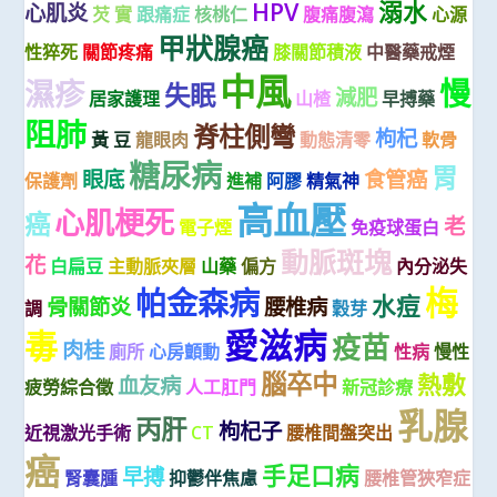
HPV
溺水
心肌炎
芡 實
跟痛症
核桃仁
腹痛腹瀉
心源
甲狀腺癌
性猝死
關節疼痛
膝關節積液
中醫藥戒煙
中風
慢
濕疹
失眠
減肥
居家護理
山楂
早搏藥
阻肺
脊柱側彎
枸杞
黃 豆
龍眼肉
動態清零
軟骨
糖尿病
胃
眼底
食管癌
保護劑
進補
阿膠
精氣神
高血壓
心肌梗死
癌
老
電子煙
免疫球蛋白
動脈斑塊
花
白扁豆
主動脈夾層
山藥
偏方
內分泌失
梅
帕金森病
水痘
骨關節炎
腰椎病
調
穀芽
愛滋病
毒
疫苗
肉桂
廁所
心房顫動
性病
慢性
腦卒中
熱敷
血友病
疲勞綜合徵
人工肛門
新冠診療
乳腺
丙肝
枸杞子
近視激光手術
CT
腰椎間盤突出
癌
手足口病
早搏
腎囊腫
抑鬱伴焦慮
腰椎管狹窄症