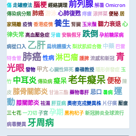
前列腺
腦梗
傷
走罐療法
經絡調理
解暑
Omicron
肺癌
游泳
心肺復甦
傳染病分類
痔瘡
涼拌菜
便秘
居
養生
聽力衰退
心
家隔離
疫情
香港疫情
腎臟
玉米鬚
跌倒
律失常
高血壓急症
牙齒
安裝假牙
孕前糖尿病
乙肝
中藥
病從口入
扁桃體腫大
梨狀肌綜合徵
巴雷
肺癌
青
淋巴瘤
性病
特食管
護脾
流感和新冠
光眼
甲亢
發物
心臟性猝死
秦嶺教授
隱形併發症
玉
老年癡呆
中耳炎
便秘
癡呆
竹
傳染病
陳
運
膝骨關節炎
忌口
皮
甘油三酯
藥物毒肝
暑病
動
膝關節炎
祛濕
肝豆病
奧密克戎變異株
片仔癀
壓瘡
孕期
三七花
一刀切
子宮
黑枸杞子
新冠肺炎全球流行
牙周病
病毒變異