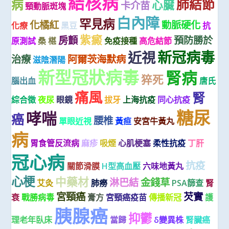
結核病
肺結節
病
心臟
卡介苗
頸動脈斑塊
白內障
罕見病
化橘紅
動脈硬化
化療
黑豆
抗
紫癜
房顫
預防勝於
原測試
桑 椹
免疫接種
高危結節
新冠病毒
近視
治療
阿爾茨海默病
滋陰潛陽
新型冠狀病毒
腎病
猝死
腦出血
唐氏
痛風
腎
綜合徵
夜尿
眼鏡
拔牙
上海抗疫
同心抗疫
糖尿
哮喘
癌
腰椎
單眼近視
黃疸
安宮牛黃丸
病
胃食管反流病
麻疹
吸煙
心肌梗塞
柔性抗疫
丁肝
冠心病
抗疫
關節滑膜
H型高血壓
六味地黃丸
心梗
中藥材
淋巴結
金錢草
艾灸
肺癆
PSA篩查
腎
宮頸癌
芡實
衰
戰勝病毒
膏方
宮頸癌疫苗
傳播新冠
護
胰腺癌
抑鬱
理老年臥床
當歸
δ變異株
腎臟癌