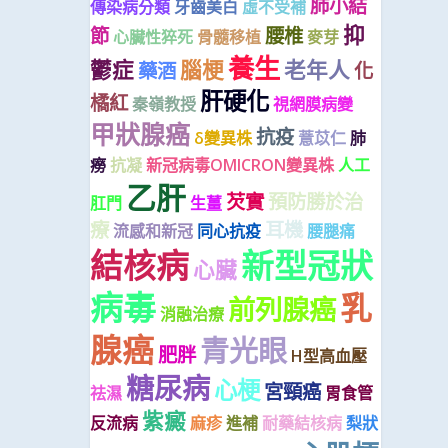
肺小結
傳染病分類
牙齒美白
虛不受補
抑
節
腰椎
心臟性猝死
骨髓移植
麥芽
養生
鬱症
腦梗
老年人
藥酒
化
肝硬化
橘紅
秦嶺教授
視網膜病變
甲狀腺癌
抗疫
δ變異株
薏苡仁
肺
癆
抗凝
新冠病毒OMICRON變異株
人工
乙肝
芡實
預防勝於治
肛門
生薑
療
耳機
流感和新冠
同心抗疫
腰腿痛
結核病
新型冠狀
心臟
病毒
乳
前列腺癌
消融治療
腺癌
青光眼
肥胖
H型高血壓
糖尿病
心梗
宮頸癌
祛濕
胃食管
紫癜
反流病
麻疹
進補
耐藥結核病
梨狀