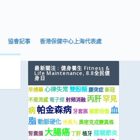
協會記事
香港保健中心上海代表處
最新關注 : 健身養生 Fitness &
Life Maintenance, 8.8全民健
身日
心律失常
雙酚類
早搏藥
腰突症
新冠
丙肝
罕見
不是流感
電子煙
射頻消融
帕金森病
血
病
牙套族
關節扭傷
脂
動脈硬化
地黃丸
奧密克戎變異株
大腸癌
膝關節炎
腎囊腫
丁肝
植牙