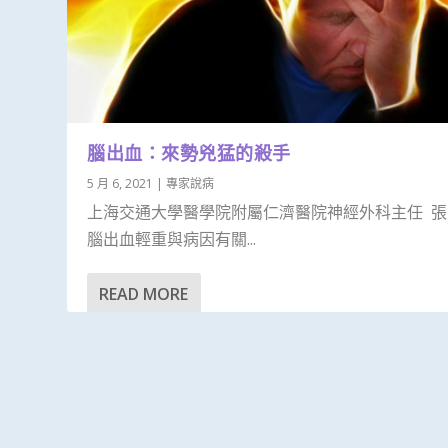
腦出血：來勢兇猛的殺手
5 月 6, 2021
|
專家說病
上海交通大學醫學院附屬仁濟醫院神經外科主任 張
腦出血輕重與病因有關...
READ MORE