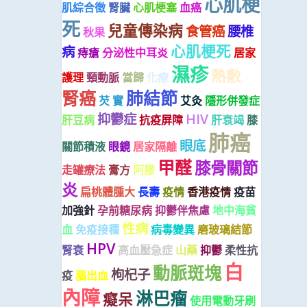
心肌梗
肌綜合徵
腎臟
心肌梗塞
血癌
死
兒童傳染病
食管癌
腰椎
秋果
心肌梗死
病
痔瘡
分泌性中耳炎
居家
濕疹
熱敷
護理
頸動脈
當歸
化療
腎癌
肺結節
芡 實
艾灸
隱形併發症
抑鬱症
HIV
肝豆病
抗疫屏障
肝衰竭
膝
肺癌
眼底
關節積液
眼鏡
居家隔離
甲醛
膝骨關節
走罐療法
膏方
阿膠
炎
扁桃體腫大
長壽
疫情
香港疫情
疫苗
加強針
孕前糖尿病
抑鬱伴焦慮
地中海貧
性病
血
免疫接種
病毒變異
磨玻璃結節
HPV
腎衰
高血壓急症
山藥
抑鬱
柔性抗
白
動脈斑塊
枸杞子
疫
腦出血
內障
淋巴瘤
癡呆
使用電動牙刷