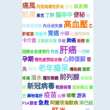
痛風
血友病
丙型病毒性肝炎
拔牙
近視
腦卒中
便秘
丁肝
黃芪
結
高血壓
核菌素試驗
內分泌失調
乙
胃癌
中藥
肝疫苗
精氣神
心源性猝死
卡介苗
肺癌
主動脈夾層
牙齒
吸煙
新
肝癌
冠肺炎全球流行
性病
一刀切
孕期
心肺復蘇
督
慢性疲勞綜合徵
老年癡呆
灸
枸杞
傳染病
關節
前列腺
溺水
疼痛
隱形眼鏡
經絡調
新冠病毒
理
戰勝病毒
國產藥品
偏
疫苗
咳嗽
游泳
方
藥物毒肝
心悸
急救
阿爾茨海默病
淋巴結
PSA篩查