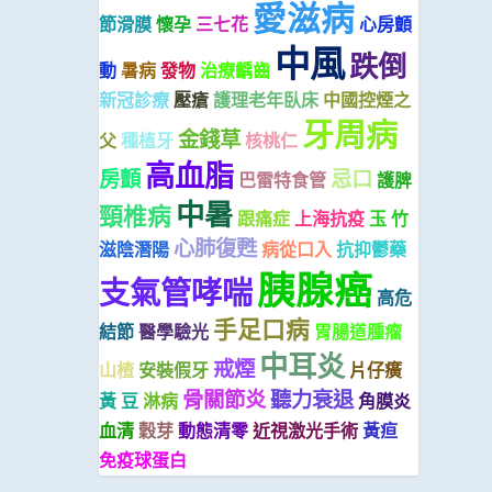
愛滋病
節滑膜
懷孕
三七花
心房顫
中風
跌倒
動
暑病
發物
治療齲齒
新冠診療
壓瘡
護理老年臥床
中國控煙之
牙周病
金錢草
父
種植牙
核桃仁
高血脂
房顫
忌口
巴雷特食管
護脾
中暑
頸椎病
跟痛症
上海抗疫
玉 竹
心肺復甦
滋陰潛陽
病從口入
抗抑鬱藥
胰腺癌
支氣管哮喘
高危
手足口病
結節
醫學驗光
胃腸道腫瘤
中耳炎
戒煙
山楂
安裝假牙
片仔癀
骨關節炎
聽力衰退
黃 豆
淋病
角膜炎
血清
穀芽
動態清零
近視激光手術
黃疸
免疫球蛋白