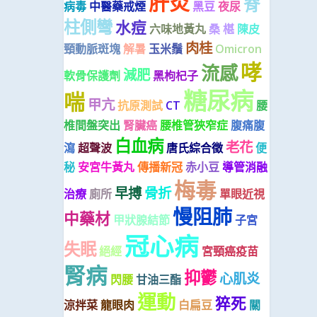
肝炎
脊
病毒
中醫藥戒煙
黑豆
夜尿
柱側彎
水痘
六味地黃丸
桑 椹
陳皮
肉桂
頸動脈斑塊
解暑
玉米鬚
Omicron
哮
流感
減肥
軟骨保護劑
黑枸杞子
糖尿病
喘
甲亢
抗原測試
CT
腰
椎間盤突出
腎臟癌
腰椎管狹窄症
腹痛腹
白血病
老花
瀉
超聲波
唐氏綜合徵
便
秘
安宮牛黃丸
傳播新冠
赤小豆
導管消融
梅毒
早搏
骨折
治療
廁所
單眼近視
慢阻肺
中藥材
甲狀腺結節
子宮
冠心病
失眠
絕經
宮頸癌疫苗
腎病
抑鬱
心肌炎
閃腰
甘油三酯
運動
猝死
涼拌菜
龍眼肉
白扁豆
關