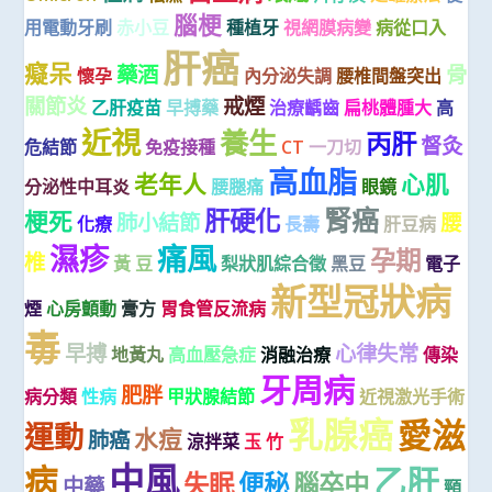
腦梗
用電動牙刷
赤小豆
種植牙
視網膜病變
病從口入
肝癌
癡呆
藥酒
骨
懷孕
內分泌失調
腰椎間盤突出
關節炎
戒煙
乙肝疫苗
早搏藥
治療齲齒
扁桃體腫大
高
近視
養生
丙肝
督灸
危結節
免疫接種
CT
一刀切
高血脂
老年人
心肌
分泌性中耳炎
腰腿痛
眼鏡
腎癌
肝硬化
梗死
肺小結節
腰
化療
長壽
肝豆病
濕疹
痛風
孕期
椎
黃 豆
梨狀肌綜合徵
黑豆
電子
新型冠狀病
煙
心房顫動
膏方
胃食管反流病
毒
早搏
心律失常
地黃丸
高血壓急症
消融治療
傳染
牙周病
肥胖
病分類
性病
甲狀腺結節
近視激光手術
乳腺癌
愛滋
運動
水痘
肺癌
涼拌菜
玉 竹
中風
病
乙肝
失眠
便秘
腦卒中
中藥
頸