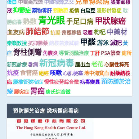
兒童傳染病
蛋白
中醫藥戒煙
中國控煙之父
膝關節積
抑鬱症
液
藥物毒肝
頸動脈
疫情
白扁豆
隱形併發症
戰
青光眼
甲狀腺癌
熱敷
手足口病
勝病毒
肺結節
中藥材
血友病
枸杞
抗凝
骨髓移植
吸煙
甲醛
游泳
減肥
秦嶺教授
抗抑鬱藥
結核菌素試驗
黃
脊柱側彎
疸
角膜炎
導管消融治療
丁肝
PSA篩查
廁所
新冠病毒
老花
新冠診療
暑病
腦出血
心臟性猝死
抗疫
食管癌
咳嗽
絕經
心肌梗塞
地中海貧血
耐藥結核
預防勝於治
病
腰椎管狹窄症
慢性疲勞綜合徵
病毒變異
胃癌
療
腰突症
唐氏綜合徵
預防勝於治療 識病懂病看病