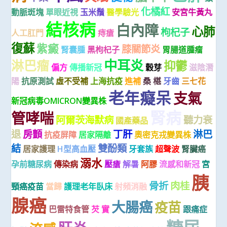
化橘紅
動脈斑塊
單眼近視
玉米鬚
醫學驗光
安宮牛黃丸
結核病
白內障
心肺
枸杞子
人工肛門
痔瘡
復蘇
紫癜
膝關節炎
腎囊腫
黑枸杞子
胃腸道腫瘤
中耳炎
淋巴瘤
抑鬱
偏方
傳播新冠
穀芽
滋陰潛
陽
抗原測試
虛不受補
上海抗疫
進補
桑 椹
牙齒
三七花
老年癡呆
支氣
新冠病毒OMICRON變異株
腎病
管哮喘
阿爾茨海默病
聽力衰
國產藥品
退
房顫
丁肝
淋巴
抗疫屏障
居家隔離
奧密克戎變異株
結
雙酚類
居家護理
H型高血壓
牙套族
超聲波
腎臟癌
溺水
孕前糖尿病
傳染病
壓瘡
解暑
阿膠
流感和新冠
宮
胰
骨折
肉桂
頸癌疫苗
當歸
護理老年臥床
射頻消融
腺癌
大腸癌
疫苗
巴雷特食管
芡 實
跟痛症