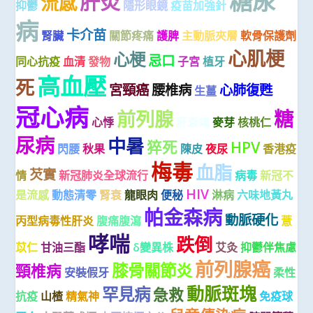
糖尿
肝炎
流感
抑鬱
隱形眼鏡
疫苗加強針
病
卡介苗
腎臟
關節疼痛
護脾
主動脈夾層
軟骨保護劑
心肌梗
心梗
忌口
同心抗疫
血清
發物
子宮
植牙
高血壓
死
宮頸癌
腰椎病
心肺復甦
生薑
冠心病
糖
前列腺
心悸
肝衰竭
麥芽
核桃仁
尿病
中暑
猝死
HPV
閃腰
秋果
陳皮
夜尿
香港疫
梅毒
血脂
芡實
情
新冠肺炎全球流行
病毒
新冠不
HIV
是流感
動態清零
腎衰
龍眼肉
便秘
淋病
六味地黃丸
帕金森病
動脈硬化
丙型病毒性肝炎
腹痛腹瀉
薏
哮喘
跌倒
苡仁
甘油三酯
δ變異株
艾灸
抑鬱伴焦慮
前列腺癌
膝骨關節炎
頸椎病
安裝假牙
柔性
動脈斑塊
罕見病
急救
抗疫
山楂
精氣神
免疫球