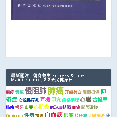
最新關注 : 健身養生 Fitness & Life
Maintenance, 8.8全民健身日
肺癌
慢阻肺
抑
麻疹
黃芪
牙齒美白
關節扭傷
鬱症
心臟
耳機
甲亢
金錢草
心源性猝死
經絡調理
心肌炎
肺癆
拔牙
山藥
磨玻璃結節
血癌
關節滑膜
白血病
性病
眼底
Omicron
祛濕
片仔癀
走罐療法
使