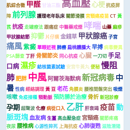
高血壓
甲醛
心梗
肌綜合徵
甘油三酯
抗疫屏
前列腺
障
護理老年臥床
關節滑膜
宮頸癌疫苗
CT
黃
哮喘
抗疫
芪
走罐療法
跟痛症
中醫藥戒煙
山藥
麻疹
甲狀腺癌
抑鬱
金錢草
甲狀腺結節
片仔癀
子宮
痛風
紫癜
早搏
單眼近視
肺癆
扁桃體腫大
病毒變異
心臟
手足
骨關節炎
PSA篩查
丁肝
同心抗疫
一刀切
慢阻
濕疹
口病
結核菌素試驗
安宮牛黃丸
便秘
中風
肺
新冠病毒
中
肥胖
阿爾茨海默病
暑
老花
性病
經絡調理
黃 豆
角膜炎
腰椎間盤突出
吸煙
咳嗽
預防勝於治療
骨折
免疫接種
頸動脈
新冠診療
乙肝
疫苗
動
孕期
超聲波
化療
病從口入
肝衰竭
脈斑塊
血友病
宮頸癌
生薑
高血壓急症
關節疼痛
腰椎病
心肺復甦
夜尿
心源性猝死
上海抗疫
滋陰潛陽