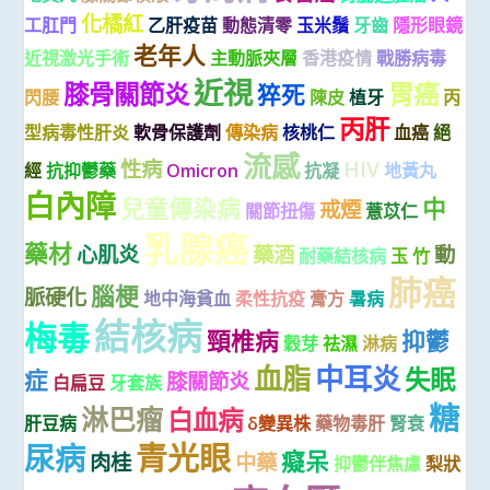
化橘紅
工肛門
乙肝疫苗
動態清零
玉米鬚
牙齒
隱形眼鏡
老年人
近視激光手術
主動脈夾層
香港疫情
戰勝病毒
近視
膝骨關節炎
胃癌
猝死
閃腰
陳皮
植牙
丙
丙肝
型病毒性肝炎
軟骨保護劑
傳染病
核桃仁
血癌
絕
流感
性病
HIV
經
抗抑鬱藥
Omicron
抗凝
地黃丸
白內障
兒童傳染病
中
戒煙
關節扭傷
薏苡仁
乳腺癌
藥材
心肌炎
藥酒
動
耐藥結核病
玉 竹
肺癌
腦梗
脈硬化
地中海貧血
柔性抗疫
膏方
暑病
結核病
梅毒
頸椎病
抑鬱
穀芽
祛濕
淋病
血脂
中耳炎
失眠
症
膝關節炎
白扁豆
牙套族
糖
淋巴瘤
白血病
肝豆病
δ變異株
藥物毒肝
腎衰
青光眼
尿病
癡呆
肉桂
中藥
抑鬱伴焦慮
梨狀