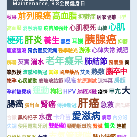
Maintenance, 8.8全民健身日
前列腺癌
高血脂
抑鬱症
秋果
居家隔離
H型
心肌
心肌梗死
高血壓
消融治療
疫苗加強針
山楂
胰腺癌
肝炎
梗死
養生
耳機
黑豆
抑鬱
游泳
心律失常
減肥
腹痛腹瀉
胃食管反流病
醫學驗光
老年癡呆
肺結節
溺水
芡實
解暑
腎囊腫
秦
腦卒中
熱敷
嶺教授
流感和新冠
當歸
國產藥品
艾灸
眼底
房顫
懷孕
心房顫動
磨玻璃結節
抗原測試
涼拌菜
運動
大
HPV
枸杞
甲亢
孕前糖尿病
射頻消融
疫情
肝癌
腸癌
腎癌
急救
腦出血
傳播新冠
唐氏綜
愛滋病
水痘
卡介苗
合徵
黑枸杞子
病毒
內分泌
雙酚類
督灸
失調
使用電動牙刷
頸動脈斑塊
腎臟
進補
支氣管哮喘
肺小結節