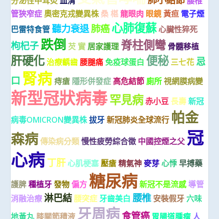
分泌性中耳炎
血清
腰椎
管狹窄症
奧密克戎變異株
桑 椹
龍眼肉
眼鏡
黃疸
電子煙
心肺復蘇
聽力衰退
肺癌
巴雷特食管
心臟性猝死
跌倒
脊柱側彎
枸杞子
芡 實
居家護理
骨髓移植
肝硬化
便秘
忌
治療齲齒
腰腿痛
免疫球蛋白
三七花
腎病
口
痔瘡
隱形併發症
高危結節
廁所
視網膜病變
新型冠狀病毒
罕見病
赤小豆
長壽
新冠
帕金
病毒OMICRON變異株
拔牙
新冠肺炎全球流行
冠
森病
傳染病分類
慢性疲勞綜合徵
中國控煙之父
心病
丁肝
心肌梗塞
壓瘡
精氣神
麥芽
心悸
早搏藥
糖尿病
護脾
種植牙
發物
偏方
新冠不是流感
導管
淋巴結
腰椎
消融治療
腰突症
牙齒美白
安裝假牙
六味
牙周病
食管癌
地黃丸
膝關節積液
胃腸道腫瘤
人