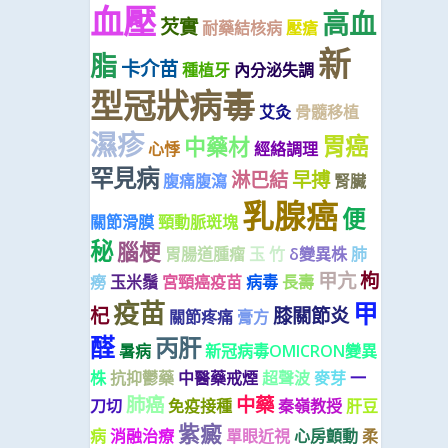
血壓
高血
芡實
耐藥結核病
壓瘡
新
脂
卡介苗
種植牙
內分泌失調
型冠狀病毒
艾灸
骨髓移植
濕疹
胃癌
中藥材
心悸
經絡調理
罕見病
淋巴結
早搏
腹痛腹瀉
腎臟
乳腺癌
便
關節滑膜
頸動脈斑塊
秘
腦梗
胃腸道腫瘤
玉 竹
δ變異株
肺
甲亢
枸
癆
玉米鬚
宮頸癌疫苗
病毒
長壽
疫苗
甲
杞
膝關節炎
關節疼痛
膏方
醛
丙肝
暑病
新冠病毒OMICRON變異
株
抗抑鬱藥
中醫藥戒煙
超聲波
麥芽
一
肺癌
中藥
刀切
免疫接種
秦嶺教授
肝豆
紫癜
病
消融治療
單眼近視
心房顫動
柔