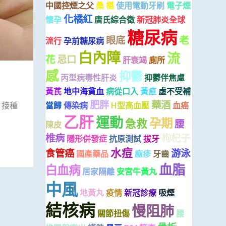
中國控煙之父
桑 椹
使用電動牙刷
電子煙
化橘紅
懷孕
唐氏綜合徵
新冠肺炎全球
糖尿病
眼底
老
流行
孕前糖尿病
白內障
流
花
忌口
肝衰竭
廁所
感
抑鬱
丙型病毒性肝炎
抑鬱伴焦慮
黃芪
地中海貧血
病從口入
黃疸
虛不受補
肥胖
藥酒
當歸
傳染病
H型高血壓
血癌
 接種
乙肝
運動
孕期
急救
腰
陳皮
椎病
枸杞子
隱形併發症
抗原測試
拔牙
水痘
食管癌
游泳
國產藥品
麻疹
牙齒
血脂
白血病
居家隔離
安宮牛黃丸
中風
地黃丸
疫情
新冠診療
吸煙
結核病
慢阻肺
關節扭傷
腰