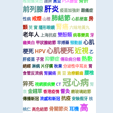
骨折
椎間盤突出
護脾
黑豆
PSA篩查
肝炎
前列腺
疫苗加強針
跟痛症
肺結節
戒煙
房
性病
山楂
心肌梗塞
腎癌
顫
芡 實
隱形眼鏡
六味地黃丸
老年人
雙酚類
上海抗疫
病毒變異
牙
心肌
齒美白
甲狀腺結節
早搏藥
頸動脈
心肌梗死
近視
梗死
HPV
乙
熱敷
抑鬱症
肝疫苗
子宮
傳染病分類
絕經
淋病
片仔癀
秋果
分泌性中耳炎
胃
腰椎
食管反流病
腎臟癌
黃 豆
治療齲齒
冠心病
猝死
視網膜病變
CT
腎
金錢草
督灸
衰
香港疫情
磨玻璃結節
抗疫
傳播新冠
流感和新冠
安裝假牙
核
高
骨關節炎
耳機
桃仁
高危結節