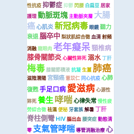
抑鬱症
性抗疫
抑鬱
閃腰
白扁豆
居家
大腸
動脈斑塊
護理
主動脈夾層
新冠病毒
癌
心肌炎
聽力
眼鏡
腦卒中
衰退
梨狀肌綜合徵
血清
射頻
老年癡呆
頸椎病
消融
龍眼肉
膝骨關節炎
溺水
心臟性猝死
丁肝
肺癌
梅毒
膝關節積液
抗凝
生薑
宮頸癌
心肺
滋陰潛陽
薏苡仁
同心抗疫
愛滋病
手足口病
復甦
心源性
哮喘
養生
心律失常
猝死
慢性疲
丁肝
勞綜合徵
祛濕
便秘
牙套族
解暑
脊柱側彎
HIV
腦出血
腰突症
動態清
支氣管哮喘
心
零
導管消融治療