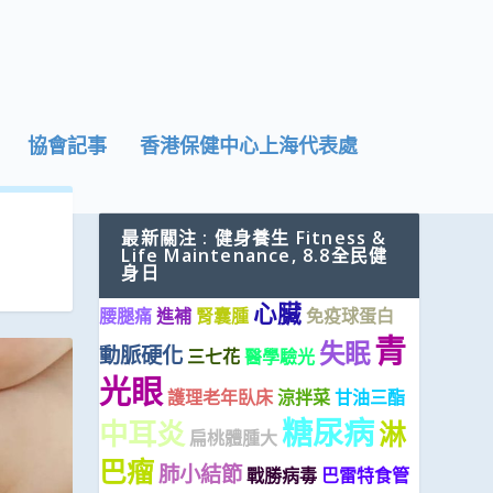
協會記事
香港保健中心上海代表處
最新關注 : 健身養生 Fitness &
Life Maintenance, 8.8全民健
身日
心臟
腰腿痛
進補
腎囊腫
免疫球蛋白
青
失眠
動脈硬化
三七花
醫學驗光
光眼
護理老年臥床
涼拌菜
甘油三酯
糖尿病
中耳炎
淋
扁桃體腫大
巴瘤
肺小結節
戰勝病毒
巴雷特食管