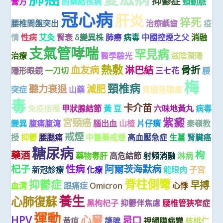
抑鬱症
膏方
耐藥結核病
頸動脈
冠心病
肝炎
猝死
腰椎間盤突出
治療齲齒
疫
情
性病
艾灸
腎衰
δ變異株
肺癆
病毒
中國控煙之父
消融
支氣管哮喘
罕見病
治療
醫學驗光
滋陰潛陽
熱敷
血友病
淋巴結
骨折
隱形眼鏡
一刀切
三七花
腰
梅
頸椎病
聽力衰退
減肥
突症
山藥
胃腸道腫瘤
毒
卡介苗
免疫接種
甲狀腺結節
黃 豆
六味地黃丸
病毒
紫癜
宮頸癌
變異
腹痛腹瀉
腦出血
山楂
片仔癀
秦嶺教
戒煙
授
抑鬱
腰腿痛
中醫藥戒煙
高血壓急症
生薑
腎臟癌
糖尿病
藥酒
枸
藥物毒肝
高危結節
射頻消融
淋病
杞子
性病
阿爾茨海默病
新冠診療
化療
龍眼肉
子宮
脊柱側彎
抑鬱症
早搏
血清
跟痛症
Omicron
心悸
養生
心肺復蘇
黑枸杞子
抑鬱伴焦慮
腰椎管狹窄症
運動
HPV
心臟
忌口
黃疸
護脾
視網膜病變
核桃仁