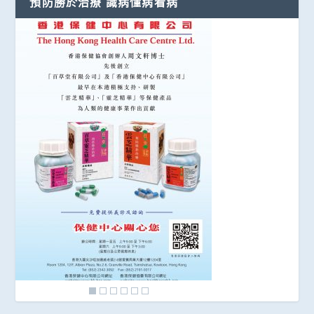
預防勝於治療 識病懂病看病