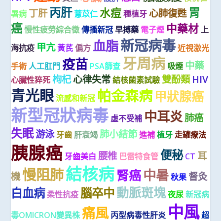
丙肝
胃
水痘
丁肝
心肺復甦
暑病
薏苡仁
種植牙
癌
中藥材
慢性疲勞綜合徵
傳播新冠
早搏藥
電子煙
上
新冠病毒
血脂
甲亢
海抗疫
黃芪
偏方
近視激光
牙周病
疫苗
中藥
手術
人工肛門
PSA篩查
吸煙
枸杞
心律失常
雙酚類
HIV
心臟性猝死
結核菌素試驗
青光眼
帕金森病
甲狀腺癌
流感和新冠
新型冠狀病毒
中耳炎
肺癌
虛不受補
失眠
游泳
肺小結節
牙齒
肝衰竭
進補
植牙
走罐療法
胰腺癌
便秘
腰椎
耳
牙齒美白
巴雷特食管
CT
結核病
慢阻肺
中暑
腎癌
機
督灸
秋果
動脈斑塊
白血病
腦卒中
柔性抗疫
夜尿
新冠病
中風
痛風
毒OMICRON變異株
丙型病毒性肝炎
超