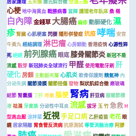
居家護理
玉米鬚
唐氏綜合徵
甘油三酯
心梗
地中海貧血
戰勝病毒
當歸
護理老年臥床
桑 椹
白內障
大腸癌
濕
金錢草
動脈硬化
麻疹
哮喘
疹
抗疫
腎臟
心肌梗塞
閃腰
隱形併發症
安宮
淋巴瘤
牛黃丸
經絡調理
心房顫動
香港疫情
心源性猝
前列腺癌
膝骨關節炎
眼底
死
絕經
新冠不是
甲醛
肝
流感
穀芽
新冠肺炎全球流行
使用電動牙刷
硬化
房顫
心肌炎
主動脈夾層
軟骨保護劑
精氣神
內
分泌失調
關節滑膜
關節扭傷
發物
梨狀肌綜合徵
磨玻璃
腎病
腦梗
結節
腎囊腫
丁肝
痔瘡
肝豆病
膝關節積
流感
急救
液
祛濕
牙套族
分泌性中耳炎
拔牙
玉 竹
H
近視
手足口病
老花
型高血壓
涼拌菜
乙肝疫苗
眼
鏡
居家隔離
胃食管反流病
抗原測試
導管消融治療
阿膠
肺癌
愛滋病