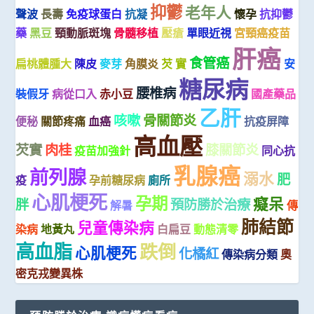
抑鬱
老年人
聲波
長壽
免疫球蛋白
抗凝
懷孕
抗抑鬱
藥
黑豆
頸動脈斑塊
骨髓移植
壓瘡
單眼近視
宮頸癌疫苗
肝癌
食管癌
扁桃體腫大
陳皮
麥芽
角膜炎
芡 實
安
糖尿病
腰椎病
裝假牙
病從口入
赤小豆
國產藥品
乙肝
咳嗽
骨關節炎
便秘
關節疼痛
血癌
抗疫屏障
高血壓
芡實
肉桂
膝關節炎
疫苗加強針
同心抗
乳腺癌
前列腺
溺水
肥
疫
孕前糖尿病
廁所
心肌梗死
孕期
癡呆
胖
預防勝於治療
解暑
傳
肺結節
兒童傳染病
染病
地黃丸
白扁豆
動態清零
高血脂
跌倒
心肌梗死
化橘紅
傳染病分類
奧
密克戎變異株