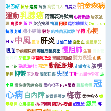
帕金森病
淋巴結
植牙
進補
痔瘡
病從口入
白扁豆
乳腺癌
運動
阿爾茨海默病
心房顫動
居家護
理
角膜炎
黃 豆
免疫接種
祛濕
阿膠
扁桃體腫大
Omicron
心梗
肺小結節
早搏
抗原測試
穀芽
結核菌素試驗
中風
肝炎
HIV
廁所
甘油三酯
腦出血
國產藥品
慢阻肺
眼底
孕前糖尿病
腰椎間盤突出
生薑
胃食管
聽力衰退
反流病
牙套族
中醫藥戒煙
胃腸道腫瘤
山藥
動脈斑塊
腦梗
動脈硬化
戒煙
三七花
走罐療法
抑鬱
失眠
丁肝
絕經
玉米鬚
關節扭傷
心臟性猝死
赤
冠
小豆
慢性疲勞綜合徵
黑枸杞子
PSA篩查
戰勝病毒
心病
梅毒
白內障
軟骨保護劑
柔性抗疫
香
癡呆
港疫情
心肌梗塞
抗抑鬱藥
隱形併發症
超聲波
導