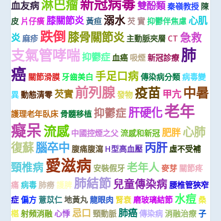
新冠病毒
淋巴瘤
血友病
雙酚類
秦嶺教授
陳
溺水
膝關節炎
心肌
皮
片仔癀
黃疸
芡 實
抑鬱伴焦慮
跌倒
膝骨關節炎
急救
炎
麻疹
主動脈夾層
CT
肺
支氣管哮喘
抑鬱症
血癌
吸煙
新冠診療
癌
手足口病
關節滑膜
牙齒美白
傳染病分類
病毒變
前列腺
疫苗
中暑
芡實
甲亢
異
動態清零
發物
老年
肝硬化
抑鬱症
護理老年臥床
骨髓移植
癡呆
流感
心肺
肥胖
中國控煙之父
流感和新冠
復蘇
腦卒中
丙肝
腹痛腹瀉
H型高血壓
虛不受補
愛滋病
頸椎病
老年人
安裝假牙
麥芽
關節疼
肺結節
兒童傳染病
痛
病毒
肺癆
護脾
腰椎管狹窄
水痘
症
偏方
薏苡仁
地黃丸
龍眼肉
腎衰
磨玻璃結節
桑
忌口
肺癌
椹
射頻消融
心悸
頸動脈
傳染病
消融治療
子