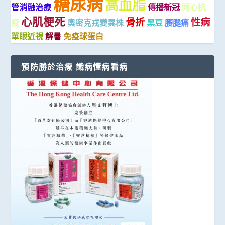
糖尿病
高血脂
管消融治療
傳播新冠
同心抗
心肌梗死
骨折
性病
疫
奧密克戎變異株
黑豆
腰腿痛
單眼近視
解暑
免疫球蛋白
預防勝於治療 識病懂病看病