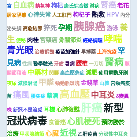
腎癌
白血病
枸杞
老花
宮
精氣神
唐氏綜合徵
淋病
熱敷
HPV
心律失常
枸杞子
居家隔離
人工肛門
內分
胰腺癌
養
孕期
猝死
游泳
泌失調
高危結節
哮喘
生
肉桂
宮頸癌
骨關節炎
便秘
經絡調理
青光眼
罕
治療齲齒
疫苗加強針
早搏藥
上海抗疫
腎病
見病
腰椎
性病
醫學驗光
牙齒
暑病
一刀切
膝
中藥材
減肥
關節積液
閃腰
高血壓急症
使用電動牙刷
甲醛
金錢草
夜尿
滋陰潛陽
頸動脈斑塊
山楂
宮頸癌疫
高血壓
痛風
中耳炎
藥酒
苗
腰突症
δ變異
肝癌
新型
耳機
心肺復甦
株
新冠不是流感
冠狀病毒
心肌梗死
食管癌
預防勝於
近視
心臟
治療
甲狀腺結節
乙肝疫苗
分泌性中耳炎