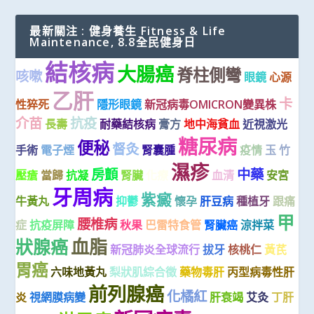
最新關注 : 健身養生 Fitness & Life
Maintenance, 8.8全民健身日
結核病
大腸癌
脊柱側彎
咳嗽
眼鏡
心源
乙肝
卡
性猝死
隱形眼鏡
新冠病毒OMICRON變異株
介苗
抗疫
長壽
耐藥結核病
膏方
地中海貧血
近視激光
糖尿病
便秘
督灸
手術
電子煙
腎囊腫
疫情
玉 竹
濕疹
房顫
中藥
壓瘡
當歸
抗凝
腎臟
化療
血清
安宮
牙周病
紫癜
牛黃丸
抑鬱
懷孕
肝豆病
種植牙
跟痛
甲
腰椎病
症
抗疫屏障
秋果
巴雷特食管
腎臟癌
涼拌菜
血脂
狀腺癌
新冠肺炎全球流行
拔牙
核桃仁
黃芪
胃癌
六味地黃丸
梨狀肌綜合徵
藥物毒肝
丙型病毒性肝
前列腺癌
化橘紅
炎
視網膜病變
肝衰竭
艾灸
丁肝