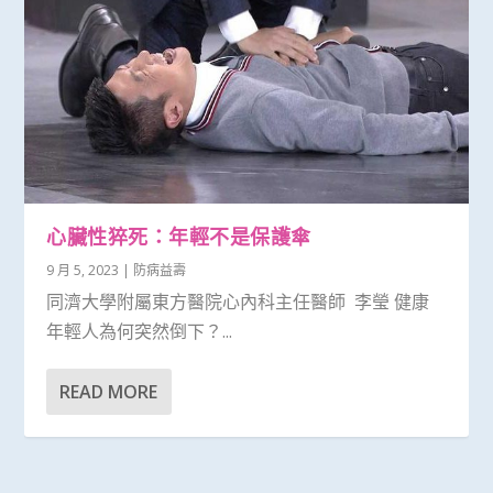
心臟性猝死：年輕不是保護傘
9 月 5, 2023
|
防病益壽
同濟大學附屬東方醫院心內科主任醫師 李瑩 健康
年輕人為何突然倒下？...
READ MORE