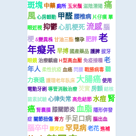
痛
斑塊
中藥
廁所
玉米鬚
滋陰潛陽
風
甲醛
腰椎病
心房顫動
片仔癀
單
流感
抑鬱
心肌梗死
腦
眼近視
老
梗
肥胖
δ變異株
甘油三酯
懷孕
年癡呆
早搏
國產藥品
護脾
拔牙
老
眼鏡
治療齲齒
H型高血壓
免疫接種
年人
聽
柔性抗疫
血癌
閃腰
戰勝病毒
大腸癌
力衰退
護理老年臥床
使用
芡實
房顫
電動牙刷
導管消融治療
結核
腎
水痘
心律失常
菌素試驗
高危結節
血脂
癌
膝關節炎
腎囊腫
隱形併發
手足口病
症
關節扭傷
膏方
腦出血
腦卒中
罕見病
老花
腰突症
進補