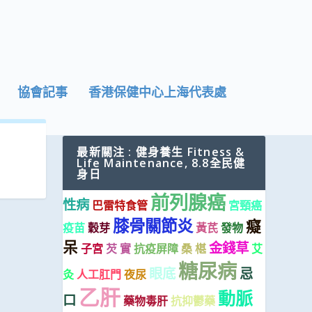
協會記事
香港保健中心上海代表處
最新關注 : 健身養生 Fitness &
Life Maintenance, 8.8全民健
身日
前列腺癌
性病
巴雷特食管
宮頸癌
膝骨關節炎
癡
疫苗
穀芽
黃芪
發物
呆
金錢草
子宮
芡 實
抗疫屏障
桑 椹
艾
糖尿病
眼底
忌
灸
人工肛門
夜尿
乙肝
動脈
口
藥物毒肝
抗抑鬱藥