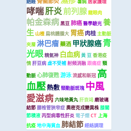
濕疹
骨關節炎
絕經
暑病
居家護理
哮喘
肝炎
前列腺
龍眼肉
帕金森病
養
肺癌
黑豆
醫學驗光
生
胃癌
肉桂
山楂
扁桃體腫大
主動脈
青
淋巴瘤
甲狀腺癌
藥酒
夾層
光眼
白血病
精氣神
黃 豆
香港疫
情
肝豆病
虛不受補
射頻消融
跟痛症
頸
高
心肺復甦
游泳
動脈
流感和新冠
血壓
中風
熱敷
頸動脈斑塊
愛滋病
六味地黃丸
肝衰竭
磨玻璃
結節
腰椎管狹窄症
奧密克戎變異株
膝關
節積液
丙型病毒性肝炎
電子煙
CT
上海
肺結節
抗疫
地中海貧血
經絡調理