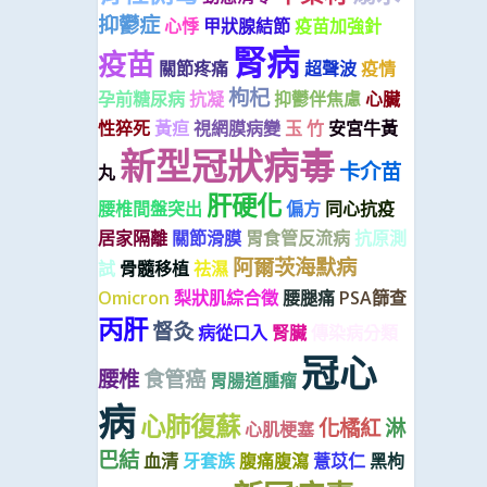
抑鬱症
心悸
甲狀腺結節
疫苗加強針
腎病
疫苗
關節疼痛
超聲波
疫情
枸杞
孕前糖尿病
抗凝
抑鬱伴焦慮
心臟
性猝死
黃疸
視網膜病變
玉 竹
安宮牛黃
新型冠狀病毒
卡介苗
丸
肝硬化
腰椎間盤突出
偏方
同心抗疫
居家隔離
關節滑膜
胃食管反流病
抗原測
阿爾茨海默病
試
骨髓移植
祛濕
Omicron
梨狀肌綜合徵
腰腿痛
PSA篩查
丙肝
督灸
病從口入
腎臟
傳染病分類
冠心
腰椎
食管癌
胃腸道腫瘤
病
心肺復蘇
化橘紅
淋
心肌梗塞
巴結
血清
牙套族
腹痛腹瀉
薏苡仁
黑枸