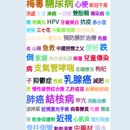
糖尿病
梅毒
心梗
新冠不是
雙酚類
流感
生薑
淋病
一刀切
傳染病
吸
HPV
抗疫
煙
地黃丸
牙齒美白
赤小豆
便秘
三七花
中醫藥戒煙
新冠病毒
預防勝於治療
OMICRON變異株
角膜
跌
便秘
急救
炎
山藥
中國控煙之父
倒
紫癜
兒童傳染
內分泌失調
解暑
支氣管哮喘
病
枸杞
走罐療法
乳腺癌
抑鬱症
子
減肥
性病
阿
膠
慢性疲勞綜合徵
乙肝疫苗
耐藥結核病
結核病
肺癌
甲亢
消融治療
涼拌菜
近視激光手術
病毒變異
化療
種植
近視
心肌炎
牙
軟骨保護劑
隱形眼鏡
脊柱側彎
中藥材
溺水
動態清零