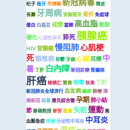
新冠病毒
杞子
植牙
早搏藥
陳皮
牙周病
骨折
長壽
安裝假牙
免疫球
高血脂
戒煙
動脈
蛋白
白扁豆
當歸
胰腺癌
猝死
硬化
心源性猝死
慢阻肺
心肌梗
HIV
宮頸癌
死
中
頸椎病
心臟
耳機
抑鬱
牙齒
白內障
暑
丁肝
新冠診療
腎臟癌
肝癌
咳嗽
丁肝
核桃仁
腎衰
秋果
血友病
新冠肺炎全球流行
麻疹
肺癆
傳
孕期
肺小結
播新冠
病毒
唐氏綜合徵
運動
失眠
節
秦嶺教授
麥芽
壓瘡
高
中耳炎
血壓急症
痔瘡
分泌性中耳炎