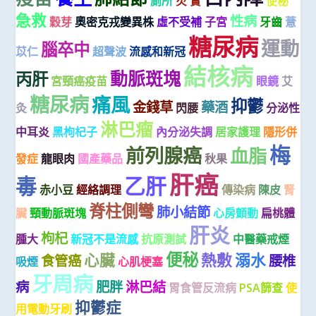
廁所
芡 實
便秘
急救
性病
穀芽
奧密克戎變異株
虛不受補
子宮
牙齒
薏
糖尿病
運動
腦卒中
苡仁
超聲波
流感和新冠
結核病
動脈斑塊
丙肝
宮頸癌疫苗
眼鏡
艾
糖尿病
痛風
抑鬱
金錢草
藥酒
灸
閃腰
分泌性
淋巴瘤
中耳炎
黑枸杞子
內分泌失調
居家護理
隱形併
梅
前列腺癌
血脂
發症
龍眼肉
國產藥品
秋果
肝癌
毒
乙肝
赤小豆
經絡調理
傳染病
陳皮
腎
脊柱側彎
肺小結節
臟
頸動脈斑塊
心房顫動
扁桃體
肝炎
枸杞
腫大
新冠不是流感
抗原測試
中醫藥戒煙
便秘
心臟
熱敷
溺水
食管癌
腰椎
吸煙
心肌梗塞
牙周病
病
肥胖
淋巴結
胃食管反流病
PSA篩查
使
抑鬱症
用電動牙刷