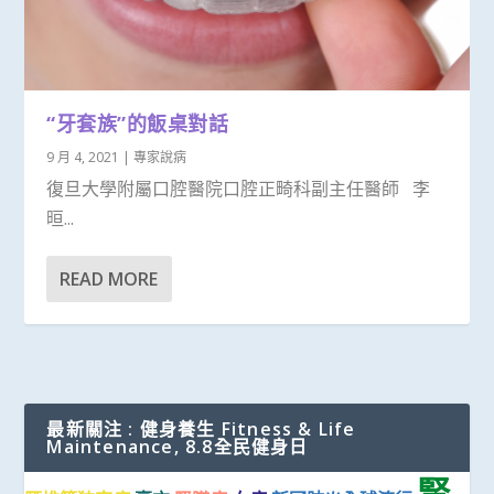
“牙套族”的飯桌對話
9 月 4, 2021
|
專家說病
復旦大學附屬口腔醫院口腔正畸科副主任醫師 李
晅...
READ MORE
最新關注 : 健身養生 Fitness & Life
Maintenance, 8.8全民健身日
腎