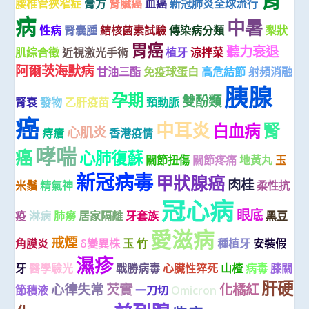
腰椎管狹窄症
膏方
腎臟癌
血癌
新冠肺炎全球流行
病
中暑
性病
腎囊腫
結核菌素試驗
傳染病分類
梨狀
胃癌
聽力衰退
肌綜合徵
近視激光手術
植牙
涼拌菜
阿爾茨海默病
甘油三酯
免疫球蛋白
高危結節
射頻消融
胰腺
孕期
雙酚類
腎衰
發物
乙肝疫苗
頸動脈
癌
中耳炎
腎
白血病
心肌炎
痔瘡
香港疫情
哮喘
癌
心肺復蘇
關節扭傷
關節疼痛
地黃丸
玉
新冠病毒
甲狀腺癌
肉桂
米鬚
精氣神
柔性抗
冠心病
眼底
疫
淋病
肺癆
居家隔離
牙套族
黑豆
愛滋病
戒煙
角膜炎
δ變異株
玉 竹
種植牙
安裝假
濕疹
牙
醫學驗光
戰勝病毒
心臟性猝死
山楂
病毒
膝關
肝硬
心律失常
芡實
化橘紅
節積液
一刀切
Omicron