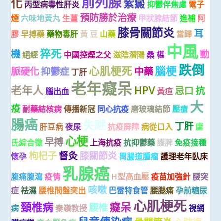
前列腺
化
紫癜
丙型病毒性肝炎
抑鬱伴焦慮
電子
預防勝於治療
煙
六味地黃丸
生薑
甲狀腺結節
進補
阿
膝骨關節炎
耳
膠
早搏藥
藥物毒肝
黃 豆
山藥
當歸
中風
猝死
機
動
絕經
中國控煙之父
滋陰潛陽
桑 椹
跌倒
心肌梗死
腦梗
脈硬化
抑鬱症
中藥
丁肝
老年癡呆
老年人
HPV
忌口
抗
腦出血
黃疸
大
疫
耐藥結核病
傳播新冠
同心抗疫
磨玻璃結節
壓瘡
腸癌
失眠
丁肝
肝豆病
夜尿
抗疫屏障
病從口入
唐
心梗
早搏
氏綜合徵
上海抗疫
抗抑鬱藥
護脾
免疫接種
枸杞子
督灸
膝關節炎
懷孕
胃腸道腫瘤
護理老年臥床
乳腺癌
腹痛腹瀉
疫情
H型高血壓
疫苗加強針
腰突
咳嗽
症
祛濕
腰椎間盤突出
巴雷特食管
腰腿痛
孕前糖尿
心肌梗死
頸椎病
癡呆
腰椎
病
秦嶺教授
視網