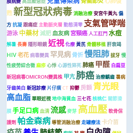
兒童傳染病
骨關節炎
心肺復
膜病變
高血壓急症
新型冠狀病毒
甦
消融治療
安宮牛黃丸
偏
支氣管哮喘
方
抗凝
跟痛症
主動脈夾層
動態清零
中藥材
水痘
游泳
減肥
血友病
宮頸癌
人工肛門
近視
解暑
長壽
隱形眼鏡
化療
黃芪
骨髓移植
肝衰竭
慢阻肺
罕見病
HIV
老花
骨折
病毒變異
拔牙
慢
甲醛
肺癌
性疲勞綜合徵
麻疹
心悸
心源性猝死
白扁豆
肺癌
甲亢
新冠病毒OMICRON變異株
治療齲齒
暑病
青光眼
房顫
牙齒美白
新冠診療
片仔癀
CT
抑鬱
高血脂
單眼近視
地中海貧血
三七花
核桃仁
關節滑
高血壓
流感
手足口病
膜
血清
麥芽
軟骨保
帕金森病
卡介苗
護劑
導管消融治療
走罐療法
白內障
疫苗
養生
肺結節