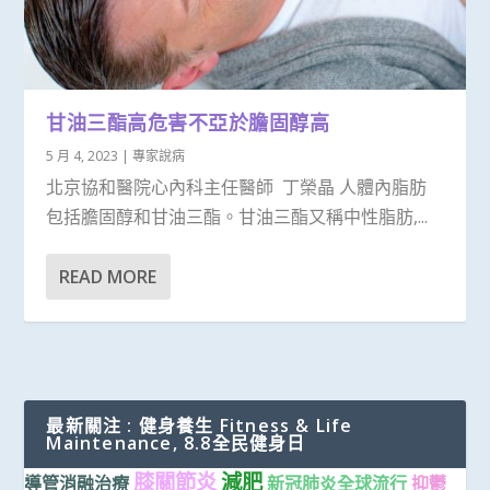
甘油三酯高危害不亞於膽固醇高
5 月 4, 2023
|
專家說病
北京協和醫院心內科主任醫師 丁榮晶 人體內脂肪
包括膽固醇和甘油三酯。甘油三酯又稱中性脂肪,...
READ MORE
最新關注 : 健身養生 Fitness & Life
Maintenance, 8.8全民健身日
膝關節炎
減肥
導管消融治療
新冠肺炎全球流行
抑鬱