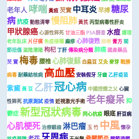
哮喘
糖尿
中耳炎
老年人
芡實
早搏
黃疸
病
慢阻肺
抗疫
動態清零
黃芪
丙型病毒性肝炎
甲狀腺癌
水痘
心源性猝死
甘油三酯
PSA篩查
護理
心肺復甦
老年臥床
片仔癀
免疫接種
麻疹
肺癆
膏方
關
枸杞
肺癌
節扭傷
滋陰潛陽
丁肝
傳染病分類
國產藥品
梅毒
心肺復蘇
腰椎
芡 實
白扁豆
艾灸
麥芽
戰勝
高血壓
病毒
耐藥結核病
安裝假牙
牙齒
乙肝疫苗
冠心病
乙肝
紫癜
黃 豆
中國控煙之父
心臟
老年癡呆
抑
性猝死
抗原測試
疫情
近視激光手術
新型冠狀病毒
鬱症
眼底
同心抗疫
肝豆病
中風
心肌梗死
淋巴瘤
治療齲齒
玉 竹
懷孕
牙周病
老花
骨關節炎
抗疫屏障
玉米鬚
關節滑膜