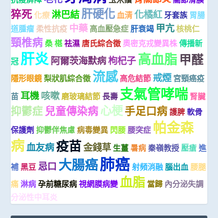
肝硬化
猝死
淋巴結
化橘紅
化療
血清
牙套族
胃腸
中藥
甲亢
道腫瘤
柔性抗疫
高血壓急症
肝衰竭
核桃仁
頸椎病
桑 椹
祛濕
唐氏綜合徵
奧密克戎變異株
傳播新
肝炎
高血脂
甲醛
阿爾茨海默病
枸杞子
冠
流感
戒煙
隱形眼鏡
梨狀肌綜合徵
高危結節
宮頸癌疫
支氣管哮喘
耳機
咳嗽
苗
磨玻璃結節
長壽
腎臟
心梗
抑鬱症
兒童傳染病
手足口病
護脾
軟骨
帕金森
保護劑
抑鬱伴焦慮
病毒變異
閃腰
腰突症
病
疫苗
血友病
金錢草
生薑
暑病
秦嶺教授
壓瘡
進
肺癌
大腸癌
忌口
補
黑豆
射頻消融
腦出血
腰腿
血脂
痛
淋病
孕前糖尿病
視網膜病變
當歸
內分泌失調
分泌性中耳炎