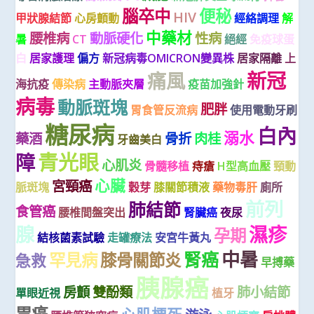
腦卒中
便秘
HIV
甲狀腺結節
心房顫動
經絡調理
解
中藥材
腰椎病
動脈硬化
性病
暑
CT
絕經
免疫球蛋
白
居家護理
偏方
新冠病毒OMICRON變異株
居家隔離
上
新冠
痛風
海抗疫
傳染病
主動脈夾層
疫苗加強針
病毒
動脈斑塊
肥胖
胃食管反流病
使用電動牙刷
糖尿病
白內
溺水
藥酒
骨折
肉桂
牙齒美白
青光眼
障
心肌炎
骨髓移植
痔瘡
H型高血壓
頸動
心臟
宮頸癌
脈斑塊
穀芽
膝關節積液
藥物毒肝
廁所
前列
肺結節
食管癌
腰椎間盤突出
腎臟癌
夜尿
腺
濕疹
孕期
結核菌素試驗
走罐療法
安宮牛黃丸
中暑
腎癌
罕見病
膝骨關節炎
急救
早搏藥
胰腺癌
房顫
雙酚類
肺小結節
單眼近視
植牙
胃癌