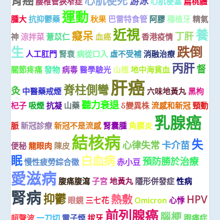
心肌梗死
游泳
腰椎管狹窄症
心肌梗塞
扁桃體
運動
腫大
抗抑鬱藥
秋果
巴雷特食管
阿膠
種植牙
精氣
近視
養
癡呆
丁肝
神
涼拌菜
薏苡仁
血癌
香港疫情
生
跌倒
人工肛門
腎衰
病從口入
虛不受補
消融治療
丙肝
督
關節疼痛
發物
病毒
醫學驗光
山楂
地中海貧血
肝癌
脊柱側彎
灸
中醫藥戒煙
六味地黃丸
黑枸
聽力衰退
杞子
吸煙
抗凝
山藥
δ變異株
流感和新冠
頸動
乳腺癌
脈
新冠診療
新冠不是流感
腎囊腫
角膜炎
結核病
失
心律失常
卡介苗
便秘
龍眼肉
陳皮
眠
白血病
預防勝於治療
慢性疲勞綜合徵
赤小豆
愛滋病
腹痛腹瀉
子宮
地黃丸
隱形併發症
性病
腎病
抑鬱
熱敷
HPV
眼鏡
三七花
Omicron
心悸
前列腺癌
腦梗
超聲波
一刀切
電子煙
拔牙
跟痛症