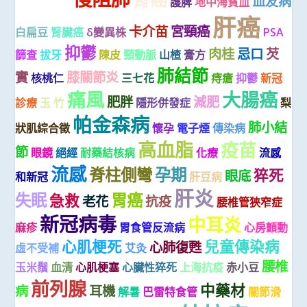
血友病
主動脈夾層
護脾
地中海貧血
肝癌
卡介苗
宮頸癌
白扁豆
腎臟癌
δ變異株
PSA
抑鬱
肉桂
忌口
芡
篩查
拔牙
陳皮
頸動脈
山楂
膏方
肺結節
實
膝關節炎
核桃仁
三七花
痔瘡
抑鬱
新冠
痛風
大腸癌
肥胖
減肥
診療
玉 竹
隱形併發症
梨
帕金森病
肺小結
狀肌綜合徵
懷孕
電子煙
傳染病
高血脂
疫苗
節
眼鏡
絕經
耐藥結核病
化療
流感
流感
脊柱側彎
孕期
猝死
眼底
和新冠
肝豆病
肝炎
失眠
胃癌
急救
老花
抗疫
腰椎管狹窄症
新冠病毒
中耳炎
麻疹
胃食管反流病
心房顫動
心肌梗死
兒童傳染病
心肺復甦
虛不受補
艾灸
腰椎
玉米鬚
血清
心肌梗塞
心臟性猝死
上海抗疫
赤小豆
前列腺
中藥材
病
耳機
解暑
巴雷特食管
關節滑