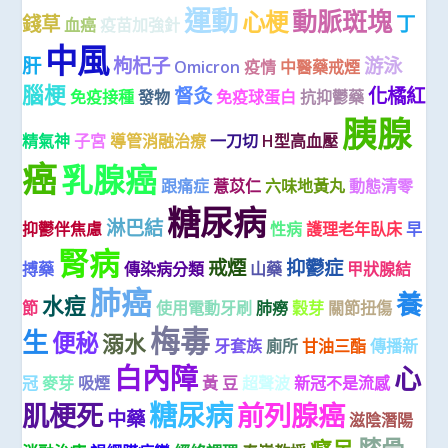
運動
動脈斑塊
心梗
錢草
丁
血癌
疫苗加強針
中風
肝
枸杞子
游泳
Omicron
疫情
中醫藥戒煙
腦梗
督灸
化橘紅
免疫接種
發物
免疫球蛋白
抗抑鬱藥
胰腺
精氣神
子宮
導管消融治療
一刀切
H型高血壓
癌
乳腺癌
跟痛症
薏苡仁
六味地黃丸
動態清零
糖尿病
淋巴結
抑鬱伴焦慮
性病
護理老年臥床
早
腎病
戒煙
抑鬱症
搏藥
傳染病分類
山藥
甲狀腺結
肺癌
養
水痘
節
使用電動牙刷
肺癆
穀芽
關節扭傷
梅毒
生
便秘
溺水
牙套族
廁所
甘油三酯
傳播新
白內障
心
冠
麥芽
吸煙
黃 豆
超聲波
新冠不是流感
糖尿病
肌梗死
前列腺癌
中藥
滋陰潛陽