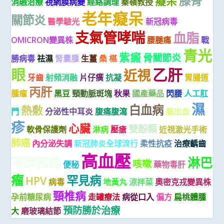
膝骨
癡呆
消融治療
視網膜病變
經絡調理
秦嶺教授
老年癡呆
關節炎
醫學驗光
新冠病毒
支氣管哮喘
血脂
OMICRON變異株
腰腿痛
戰
青光
紫癜
骨關節炎
勝病毒
祛濕
腎囊腫
生薑
桑 椹
乙肝
眼
近視
牙齒
射頻消融
片仔癀
抗凝
胃腸道
丙肝
腫瘤
黑豆
頸動脈斑塊
秋果
國產藥品
閃腰
人工肛
濕
白血病
熱敷
門
分泌性中耳炎
腹痛腹瀉
腦出血
疹
心臟
雙酚類
軟骨保護劑
淋病
壓瘡
近視激光手術
肺癌
內分泌失調
新冠肺炎全球流行
柔性抗疫
治療齲齒
高血壓
甲狀腺癌
淋巴
咳嗽
便秘
藥物毒肝
瘤
罕見病
HPV
病毒
地黃丸
涼拌菜
奧密克戎變異株
頸椎病
孕前糖尿病
走罐療法
病從口入
偏方
扁桃體腫
預防勝於治療
大
磨玻璃結節