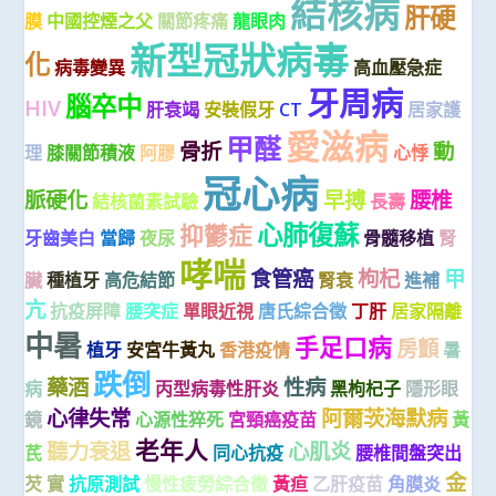
結核病
肝硬
膜
中國控煙之父
關節疼痛
龍眼肉
新型冠狀病毒
化
病毒變異
高血壓急症
牙周病
腦卒中
HIV
肝衰竭
安裝假牙
CT
居家護
愛滋病
甲醛
骨折
動
理
膝關節積液
阿膠
心悸
冠心病
脈硬化
早搏
腰椎
結核菌素試驗
長壽
心肺復蘇
抑鬱症
牙齒美白
當歸
夜尿
骨髓移植
腎
哮喘
食管癌
枸杞
甲
臟
種植牙
高危結節
腎衰
進補
亢
抗疫屏障
腰突症
單眼近視
唐氏綜合徵
丁肝
居家隔離
中暑
手足口病
房顫
植牙
安宮牛黃丸
香港疫情
暑
跌倒
藥酒
性病
病
丙型病毒性肝炎
黑枸杞子
隱形眼
心律失常
阿爾茨海默病
鏡
心源性猝死
宮頸癌疫苗
黃
老年人
聽力衰退
心肌炎
芪
同心抗疫
腰椎間盤突出
金
芡 實
抗原測試
慢性疲勞綜合徵
黃疸
乙肝疫苗
角膜炎