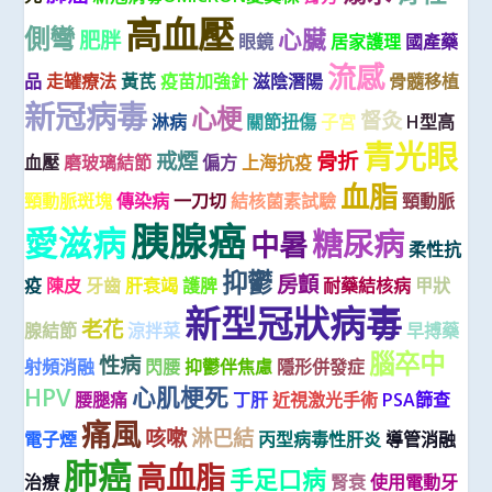
高血壓
側彎
心臟
肥胖
眼鏡
居家護理
國產藥
流感
品
走罐療法
黃芪
疫苗加強針
滋陰潛陽
骨髓移植
新冠病毒
心梗
督灸
淋病
關節扭傷
子宮
H型高
青光眼
戒煙
骨折
血壓
磨玻璃結節
偏方
上海抗疫
血脂
頸動脈斑塊
傳染病
一刀切
結核菌素試驗
頸動脈
胰腺癌
愛滋病
糖尿病
中暑
柔性抗
抑鬱
房顫
疫
陳皮
牙齒
肝衰竭
護脾
耐藥結核病
甲狀
新型冠狀病毒
老花
腺結節
涼拌菜
早搏藥
腦卒中
性病
射頻消融
閃腰
抑鬱伴焦慮
隱形併發症
HPV
心肌梗死
腰腿痛
丁肝
近視激光手術
PSA篩查
痛風
咳嗽
淋巴結
電子煙
丙型病毒性肝炎
導管消融
肺癌
高血脂
手足口病
治療
腎衰
使用電動牙