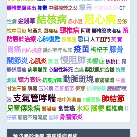
癡呆
腰椎間盤突出
抑鬱
中國控煙之父
巴雷特食管
CT
冠心病
結核病
金錢草
性病
赤小豆
分泌
頸椎病
預
性中耳炎
地黃丸
跟痛症
阿膠
腰椎管狹窄症
防勝於治療
心肺復甦
忌口
腎囊腫
人工肛門
芡 實
疫苗
胃癌
膝骨
枸杞子
同心抗疫
護理老年臥床
慢阻肺
關節炎
心肌炎
抑鬱症
黃 豆
核桃仁
胃
腸道腫瘤
病毒變異
心臟性猝死
血癌
梨狀肌綜合徵
抗原
動脈斑塊
聽力衰退
測試
抗疫屏障
腹痛腹瀉
生薑
甘油三酯
解暑
玉米鬚
乙肝疫苗
麥芽
抗抑鬱藥
膝關節積
支氣管哮喘
肺結節
液
地中海貧血
δ變異株
兒童傳染病
水痘
腦梗
食管癌
腰椎病
腎臟癌
片
骨關節炎
仔癀
新冠不是流感
當歸
預防勝於治療 識病懂病看病