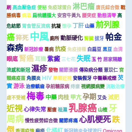
淋巴瘤
刷
高血壓急症
便秘
免疫球蛋白
唐氏綜合徵
戰
勝病毒
病毒
扁桃體腫大
安宮牛黃丸
腰突症
動態清零
高
前列腺
丁肝
危結節
胃食管反流病
抗凝
懷孕
山藥
中風
帕金
癌
猝死
動脈硬化
廁所
腎臟
拔牙
森病
抗疫
新冠診療
暑病
免疫接種
白扁豆
黑豆
血清
腎癌
失眠
紫癜
眼底
耳機
三七花
玉 竹
居家隔離
濕疹
流感和新冠
發物
關節滑膜
傳染病分類
薏苡仁
宮
HIV
芡
頸癌疫苗
角膜炎
單眼近視
安裝假牙
中醫藥戒煙
實
游泳
治療齲齒
孕前糖尿病
痔瘡
視網膜病變
消融治療
梅毒
孕期
中藥
肉桂
甲亢
減肥
虛不受補
艾灸
乳腺癌
牙
近視
心律失常
壓瘡
祛濕
山楂
周病
心肌梗死
跌
慢性疲勞綜合徵
關節疼痛
倒
化橘紅
香港疫情
麻疹
新冠肺炎全球流行
Omicron