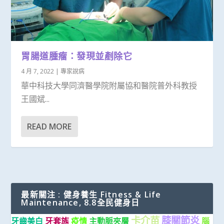
胃腸道腫瘤：發現並剷除它
4 月 7, 2022
|
專家說病
華中科技大學同濟醫學院附屬協和醫院普外科教授
王國斌...
READ MORE
最新關注 : 健身養生 Fitness & Life
Maintenance, 8.8全民健身日
卡介苗
膝關節炎
牙齒美白
牙套族
疫情
主動脈夾層
腦