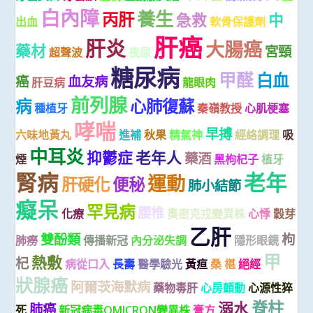
白內障
養生
丙肝
急救
中
出血
軟骨保護劑
肝癌
肝炎
大腸癌
藥材
宮頸
超聲波
夜尿
糖尿病
甲醛
白血
癌
血友病
肝豆病
龍眼肉
前列腺
病
心肺復蘇
種植牙
秦嶺教授
心肌梗塞
哮喘
早搏
六味地黃丸
進補
秋果
精氣神
經絡調理
吸
中耳炎
抑鬱症
老年人
藥酒
煙
黑枸杞子
植牙
腎病
老年
運動
肝硬化
便秘
肺小結節
癡呆
罕見病
腰椎
化療
奧密克戎變異株
心悸
穀芽
乙肝
雙酚類
枸
肺癆
傳播新冠
內分泌失調
隱形眼鏡
甲
熱敷
杞
病從口入
長壽
醫學驗光
黃疸
桑 椹
絕經
狀腺癌
阿爾茨海默病
藥物毒肝
心房顫動
心源性猝
脊柱
溺水
肺癌
死
新冠病毒OMICRON變異株
膏方