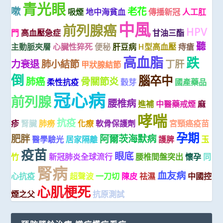
青光眼
嗽
老花
吸煙
地中海貧血
傳播新冠
人工肛
中風
前列腺癌
HPV
門
高血壓急症
甘油三酯
聽
主動脈夾層
心臟性猝死
便秘
肝豆病
H型高血壓
痔瘡
高血脂
跌
力衰退
肺小結節
丁肝
甲狀腺結節
倒
腦卒中
肺癌
骨關節炎
柔性抗疫
穀芽
國產藥品
冠心病
前列腺
腰椎病
進補
中醫藥戒煙
麻
哮喘
抗疫
疹
腎臟
肺癆
化療
軟骨保護劑
宮頸癌疫苗
孕期
肥胖
阿爾茨海默病
醫學驗光
居家隔離
護脾
玉
疫苗
眼底
竹
新冠肺炎全球流行
腰椎間盤突出
懷孕
同
腎病
血友病
心抗疫
超聲波
一刀切
陳皮
祛濕
中國控
心肌梗死
煙之父
抗原測試