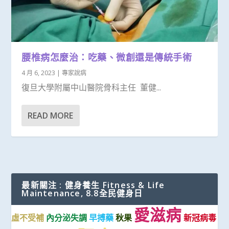
腰椎病怎麼治：吃藥、微創還是傳統手術
4 月 6, 2023
|
專家說病
復旦大學附屬中山醫院骨科主任 董健...
READ MORE
最新關注 : 健身養生 Fitness & Life
Maintenance, 8.8全民健身日
愛滋病
虛不受補
內分泌失調
早搏藥
秋果
新冠病毒