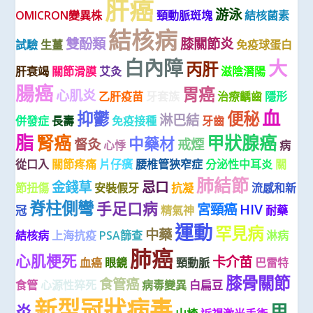
肝癌
游泳
OMICRON變異株
頸動脈斑塊
結核菌素
結核病
雙酚類
膝關節炎
試驗
生薑
免疫球蛋白
白內障
大
丙肝
肝衰竭
關節滑膜
艾灸
滋陰潛陽
腸癌
胃癌
心肌炎
乙肝疫苗
牙套族
治療齲齒
隱形
血
抑鬱
便秘
淋巴結
併發症
長壽
免疫接種
牙齒
脂
腎癌
甲狀腺癌
中藥材
督灸
戒煙
心悸
病
從口入
關節疼痛
片仔癀
腰椎管狹窄症
分泌性中耳炎
關
肺結節
金錢草
忌口
節扭傷
安裝假牙
抗凝
流感和新
脊柱側彎
手足口病
宮頸癌
HIV
冠
精氣神
耐藥
運動
罕見病
中藥
結核病
上海抗疫
PSA篩查
淋病
肺癌
心肌梗死
卡介苗
血癌
眼鏡
頸動脈
巴雷特
膝骨關節
食管癌
食管
心源性猝死
病毒變異
白扁豆
新型冠狀病毒
甲
炎