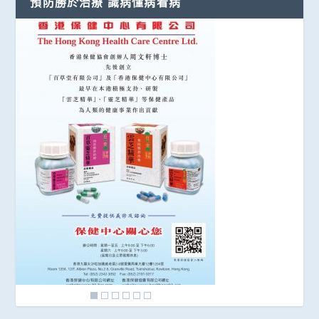
預防勝於治療 識病懂病看病