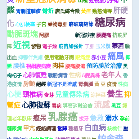
山楂
近視激光手術
醛
肝硬
骨折
胃腸道腫瘤
唐氏綜合徵
黃疸
動態清零
糖尿病
化
心肌梗塞
子宮
藥物毒肝
磨玻璃結節
動脈斑塊
心律失常
阿膠
新冠診療
腰腿痛
抗疫屏
近視
藥酒
障
發物
電子煙
疫苗加強針
丁肝
玉米鬚
腦
痛風
出血
抑鬱伴焦慮
使用電動牙刷
跟痛症
赤小豆
抑
腰椎
肉桂
預防勝於治療
鬱
視網膜病變
腹痛腹瀉
黑
老年人
心肺復甦
性病
枸杞子
戰勝病毒
δ變異株
香
房顫
港疫情
絕經
新冠不是流感
腎囊腫
黃 豆
疫情
性病
養生
心梗
頸椎病
兒童傳染病
抑
麥芽
涼拌菜
流感
心肺復蘇
鬱症
暑病
導管消融治療
黑豆
護
乳腺癌
癡呆
急救
溺水
理老年臥床
拔牙
孕前
白血病
甲亢
糖尿病
經絡調理
當歸
種植牙
核桃仁
壓
帕金森