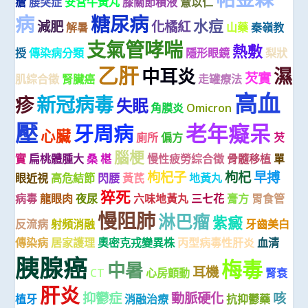
瘡
腰突症
安宮牛黃丸
膝關節積液
薏苡仁
病
糖尿病
水痘
減肥
化橘紅
解暑
山藥
秦嶺教
支氣管哮喘
熱敷
授
傳染病分類
隱形眼鏡
梨狀
乙肝
濕
中耳炎
芡實
肌綜合徵
腎臟癌
走罐療法
高血
新冠病毒
疹
失眠
角膜炎
Omicron
壓
老年癡呆
牙周病
心臟
廁所
偏方
芡
腦梗
實
扁桃體腫大
桑 椹
慢性疲勞綜合徵
骨髓移植
單
枸杞子
枸杞
早搏
眼近視
高危結節
閃腰
黃芪
地黃丸
猝死
病毒
龍眼肉
夜尿
六味地黃丸
三七花
膏方
胃食管
慢阻肺
淋巴瘤
紫癜
反流病
射頻消融
牙齒美白
傳染病
居家護理
奧密克戎變異株
丙型病毒性肝炎
血清
胰腺癌
梅毒
中暑
耳機
CT
心房顫動
腎衰
肝炎
抑鬱症
動脈硬化
咳
植牙
消融治療
抗抑鬱藥