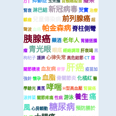
癡呆
抑鬱症
玉米鬚
宮頸癌疫苗
新冠病毒
淋巴結
芡實
腎衰
治療
前列腺癌
兒童傳染病
齲齒
超
帕金森病
脊柱側彎
聲波
血癌
胰腺癌
老年人
藥酒
胃腸道腫
青光眼
眼底
瘤
經絡調理
肝衰竭
黑
心律失常
枸杞子
護脾
高危結節
CT
膝
肝癌
血友病
關節積液
麥芽
疫苗加
血脂
骨關節炎
化橘紅
強針
懷孕
醫
哮喘
學驗光
黃芪
H型高血壓
腎臟癌
痛
養生
游泳
涼拌菜
關節疼痛
性病
糖尿病
風
預防勝於
心房顫動