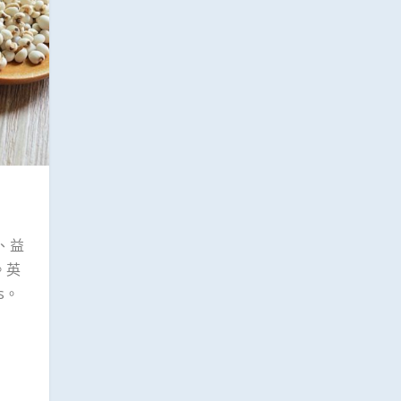
、益
。英
rs。