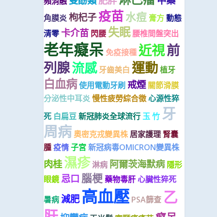
雙酚類
肥胖
中藥
頻消融
疫苗
水痘
枸杞子
角膜炎
膏方
動態
失眠
卡介苗
清零
閃腰
腰椎間盤突出
老年癡呆
近視
前
免疫接種
列腺
運動
流感
牙齒美白
植牙
白血病
戒煙
使用電動牙刷
關節滑膜
分泌性中耳炎
慢性疲勞綜合徵
心源性猝
牙
死
白扁豆
新冠肺炎全球流行
玉 竹
周病
奧密克戎變異株
居家護理
腎囊
腫
疫情
子宮
新冠病毒OMICRON變異株
濕疹
肉桂
阿爾茨海默病
淋病
隱形
腦梗
忌口
眼鏡
藥物毒肝
心臟性猝死
高血壓
乙
減肥
暑病
PSA篩查
肝