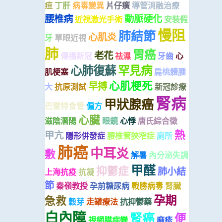
疸
丁肝
病毒變異
片仔癀
導管消融治療
腰椎病
動脈硬化
近視激光手術
安裝假
慢阻
肺結節
心肌炎
牙
單眼近視
肺
胃癌
老花
傳播新冠
祛濕
牙齒
心
心肺復蘇
罕見病
肌梗塞
扁桃體腫
心肌梗死
早搏
大
抗原測試
新冠診療
腎病
甲狀腺癌
巴雷特食管
偏方
心臟
滋陰潛陽
眼鏡
心悸
唐氏綜合徵
熱
甲亢
隱形併發症
腰椎管狹窄症
廁所
肺癌
中耳炎
敷
解暑
內分泌失調
甲醛
抑鬱症
肺小結
上海抗疫
抗凝
節
秦嶺教授
孕前糖尿病
戰勝病毒
腎臟
孕期
急救
穀芽
走罐療法
抗抑鬱藥
白內障
腎癌
便
視網膜病變
麻疹