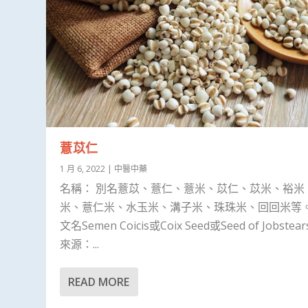
薏苡仁
1 月 6, 2022
|
中醫中藥
名稱： 別名薏苡、薏仁、薏米、苡仁、苡米、裕米
米、薏仁米、水玉米、溝子米、珠珠米、回回米等
文名Semen Coicis或Coix Seed或Seed of Jobstea
來源：...
READ MORE