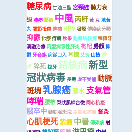
糖尿病
宮頸癌
聽力衰
甘油三酯
中風
丙肝
退
肺癆
壓瘡
黃 豆
地黃
HPV
丸
關節扭傷
進補
吸煙
傳染病分類
抑鬱
化療
痔瘡
秋果
耐藥結核病
種植牙
枸杞
房顫
消融治療
丙型病毒性肝炎
抑
耳機
骨
鬱
牙套族
病從口入
艾灸
山楂
結核病
新型
猝死
折
拔牙
冠狀病毒
動脈
長壽
虛不受補
乳腺癌
支氣管
斑塊
溺水
哮喘
腰椎
梨狀肌綜合徵
同心抗疫
腦卒中
督灸
頸動脈斑塊
主動脈夾層
心肌梗死
中暑
紫癜
傳染病
射
淋巴瘤