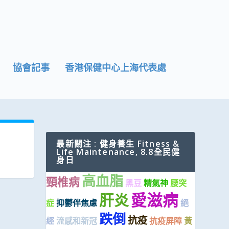
協會記事
香港保健中心上海代表處
最新關注 : 健身養生 Fitness &
Life Maintenance, 8.8全民健
身日
高血脂
頸椎病
黑豆
精氣神
腰突
愛滋病
肝炎
症
抑鬱伴焦慮
絕
跌倒
抗疫
經
流感和新冠
抗疫屏障
黃