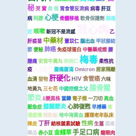
秘
芡 實
桑 椹
胃食管反流病
病毒
肝豆
心梗
病
阿膠
骨髓移植
軟骨保護劑
跟痛
冠心病
咳嗽
症
新冠不是流感
乙
中藥材
肝疫苗
薏苡仁
腦出血
甲狀腺結
肺癌
節
便秘
免疫球蛋白
中醫藥戒煙
腰
梅毒
腿痛
安宮牛黃丸
核桃仁
柔性抗
疫
人工肛門
腹痛腹瀉
Omicron
居家隔離
肝硬化
HIV
食管癌
血清
發物
六味
膝骨關
地黃丸
三七花
中國控煙之父
節炎
δ變異株
當歸
電子煙
一刀切
高血
膝關節炎
心肺復甦
壓急症
早搏藥
香
港疫情
頸動脈
地中海貧血
護理老年臥床
丁肝
性病
陳皮
結核菌素試驗
生薑
國產
手足口病
金錢草
藥品
赤小豆
龍眼肉