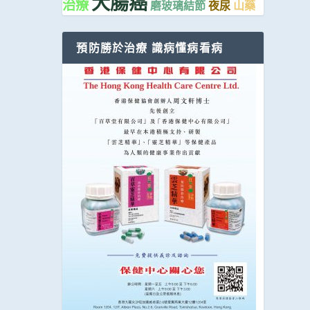
大腸癌
治療
磨玻璃結節
夜尿
山藥
預防勝於治療 識病懂病看病