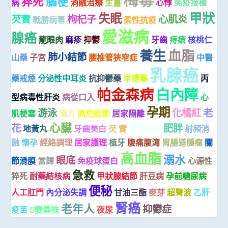
猝死
腦梗
病
消融治療
生薑
心悸
免疫接種
甲狀
失眠
芡實
枸杞子
心肌炎
戰勝病毒
柔性抗疫
愛滋病
腺癌
龍眼肉
麻疹
抑鬱
牙齒
痔瘡
核桃仁
養生
血脂
肺小結節
山藥
子宮
腰椎管狹窄症
中醫
乳腺癌
藥戒煙
分泌性中耳炎
抗抑鬱藥
早搏藥
丙
帕金森病
白內障
型病毒性肝炎
病從口入
心
孕期
游泳
化橘紅
老
肌梗塞
偏方
高危結節
居家隔離
心臟
花
肥胖
地黃丸
牙齒美白
芡 實
香港疫情
射頻消
融
懷孕
經絡調理
居家護理
植牙
腹痛腹瀉
胃腸道腫瘤
關
高血脂
溺水
眼底
節滑膜
當歸
免疫球蛋白
心源性
急救
猝死
耐藥結核病
甲狀腺結節
肝豆病
孕前糖尿病
便秘
人工肛門
內分泌失調
甘油三酯
麥芽
超聲波
乙肝
腎癌
老年人
抑鬱症
疫苗
δ變異株
夜尿