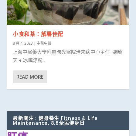
小食和茶：解暑佳配
8 月 4, 2023
|
中醫中藥
上海中醫藥大學附屬曙光醫院治未病中心主任 張曉
天 ● 冰鎮涼粉...
READ MORE
最新關注 : 健身養生 Fitness & Life
Maintenance, 8.8全民健身日