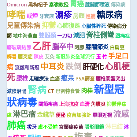
胃癌
Omicron
黑枸杞子
秦嶺教授
膝關節積液
傳染病
哮喘
糖尿病
濕疹
戒煙
房顫
牙套族
進補
抑鬱
兒童傳染病
心肺復甦
心臟性猝死
傳染病分
脊柱側彎
雙酚類
減肥
類
地中海貧血
一刀切
跟痛症
乙肝
腦卒中
膝關節炎
磨玻璃結節
阿膠
白扁豆
手足口
解暑
腰突症
陳皮
艾灸
新冠肺炎全球流行
玉 竹
心肌梗
中耳炎
跌倒
肝硬化
病
流感和新冠
死
癡呆
腰椎
走罐療法
血癌
PSA篩查
腰椎間盤突出
新型冠
腎病
肉桂
滋陰潛陽
CT
巴雷特食管
狀病毒
關節疼痛
上海抗疫
血清
角膜炎
抑鬱伴焦
流感
淋巴瘤
金錢草
慮
便秘
疫苗加強針
單眼近視
肺癌
淋巴結
拔牙
虛不受補
宮頸癌疫苗
隱形眼鏡
淋
梅毒