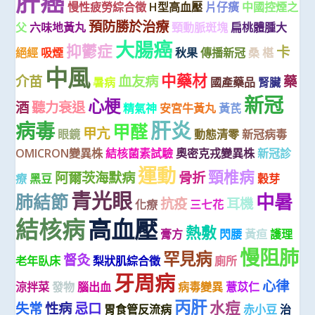
肝癌
慢性疲勞綜合徵
H型高血壓
片仔癀
中國控煙之
預防勝於治療
父
六味地黃丸
頸動脈斑塊
扁桃體腫大
大腸癌
抑鬱症
卡
絕經
吸煙
秋果
傳播新冠
桑 椹
中風
中藥材
介苗
血友病
藥
暑病
國產藥品
腎臟
新冠
心梗
酒
聽力衰退
精氣神
安宮牛黃丸
黃芪
肝炎
病毒
甲醛
甲亢
眼鏡
動態清零
新冠病毒
OMICRON變異株
結核菌素試驗
奧密克戎變異株
新冠診
運動
頸椎病
阿爾茨海默病
骨折
療
黑豆
穀芽
青光眼
中暑
肺結節
抗疫
耳機
化療
三七花
高血壓
結核病
熱敷
膏方
閃腰
黃疸
護理
慢阻肺
罕見病
督灸
老年臥床
梨狀肌綜合徵
廁所
牙周病
心律
涼拌菜
發物
腦出血
病毒變異
薏苡仁
丙肝
水痘
失常
性病
忌口
胃食管反流病
赤小豆
治