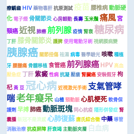
疫苗
HIV
腰椎病
動脈硬
療齲齒
藥物毒肝
抗原測試
痛風
化
骨關節炎
宮
電子煙
心房顫動
長壽
玉米鬚
糖尿病
近視
前列腺
頸癌
肺癆
疫情
腎衰
膝骨關節炎
丁肝
護脾
使用電動牙刷
視網膜病變
胰腺癌
咳嗽
關節扭傷
祛濕
病毒
醫學驗光
種植
前列腺癌
HPV
食管癌
牙
腰腿痛
骨髓移植
高血
紫癜
丁肝
枸
壓急症
性病
抗凝
壓瘡
腎臟癌
安裝假牙
冠心病
支氣管哮
杞
黃 豆
近視激光手術
老年癡呆
喘
心肌梗死
山楂
頸動脈
軟骨保
動脈斑塊
早搏
肺癌
護劑
同心抗疫
隱形併發症
腎
心肺復蘇
中藥
囊腫
新冠不是流感
唐氏綜合徵
導管
白血病
消融治療
抗疫屏障
肝衰竭
主動脈夾層