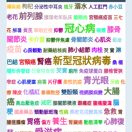
溺水
枸杞
傳染病
分泌性中耳炎
植牙
人工肛門
赤小豆
前列腺
老花
護理老年臥床
龍眼肉
宮頸癌疫苗
三七
冠心病
膝骨
花
解暑
黃芪
單眼近視
抑鬱
吸煙
關節炎
卡介苗
骨關節炎
心肌炎
抑鬱伴焦慮
壓瘡
疫苗
肺小結節
肉桂
淋
心房顫動
耐藥結核病
芡 實
新型冠狀病毒
腎癌
巴結
宮頸癌
桑 椹
芡實
隱形併發症
巴雷特食管
廁所
免疫球蛋白
腰椎管狹
青光眼
窄症
心肌梗塞
病毒
片仔癀
柔性抗疫
牙齒
化
大腸
化橘紅
雙酚類
療
陳皮
秦嶺教授
視網膜病變
癌
腦
減肥
高血壓急症
膝關節積液
跟痛症
腹痛腹瀉
梗
急救
國產藥品
頸動脈斑塊
性病
奧密克戎變異株
胃
養生
胃癌
心肺復
腸道腫瘤
偏方
腎臟癌
動態清零
愛滋病