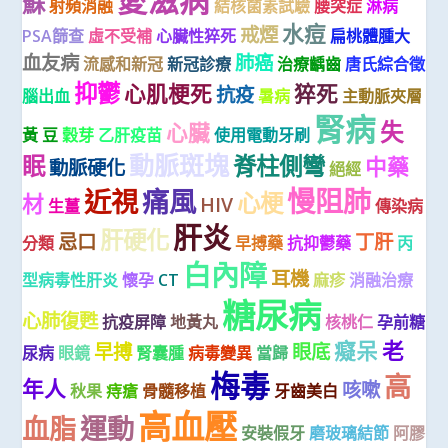
蘇
射頻消融
結核菌素試驗
腰突症
淋病
水痘
戒煙
PSA篩查
虛不受補
心臟性猝死
扁桃體腫大
血友病
肺癌
流感和新冠
新冠診療
治療齲齒
唐氏綜合徵
抑鬱
心肌梗死
猝死
抗疫
腦出血
暑病
主動脈夾層
腎病
失
心臟
黃 豆
穀芽
乙肝疫苗
使用電動牙刷
動脈斑塊
眠
脊柱側彎
中藥
動脈硬化
絕經
慢阻肺
近視
痛風
心梗
材
HIV
生薑
傳染病
肝炎
肝硬化
忌口
丁肝
分類
早搏藥
抗抑鬱藥
丙
白內障
耳機
型病毒性肝炎
懷孕
CT
麻疹
消融治療
糖尿病
心肺復甦
抗疫屏障
地黃丸
核桃仁
孕前糖
癡呆
老
早搏
眼底
尿病
眼鏡
腎囊腫
病毒變異
當歸
梅毒
高
年人
咳嗽
秋果
痔瘡
骨髓移植
牙齒美白
高血壓
血脂
運動
安裝假牙
磨玻璃結節
阿膠