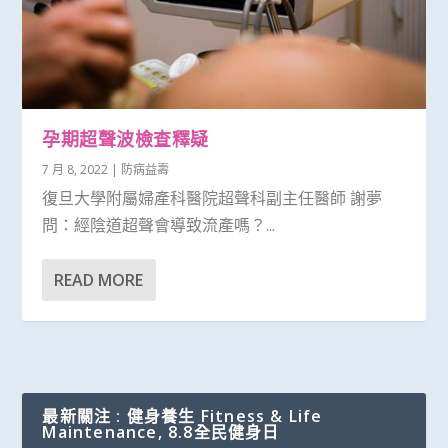
孕期超聲波檢查釋疑
7 月 8, 2022
|
防病益壽
復旦大學附屬婦產科醫院超聲科副主任醫師 謝夢
問：經陰道超聲會導致流產嗎？...
READ MORE
最新關注 : 健身養生 Fitness & Life
Maintenance, 8.8全民健身日