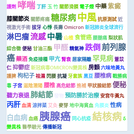
哮喘
紫癜
中藥
護劑
丁肝
玉 竹
關節滑膜
電子煙
中風
糖尿病
膝關節炎
關節疼痛
抗原測試
近
視激光手術
拔牙
心悸
長壽
Omicron
新冠肺炎全球流行
流感
中暑
淋巴瘤
食管癌
山楂
腰腿痛
梨狀肌
前列腺
跌倒
甲醛
綜合徵
便秘
甘油三酯
精氣神
癌
罕見病
藥酒
甲亢
免疫接種
腎衰
居家隔離
薏苡
抑鬱症
房顫
仁
新冠病毒OMICRON變異株
六味地黃丸
枸杞子
腰椎病
護脾
祛濕
閃腰
抗凝
牙套族
黑豆
戰勝病
便秘
腰椎
毒
子宮
滋陰潛陽
高危結節
進補
甲狀腺結節
肺結節
聽力衰退
預防勝於治療
發物
安宮牛黃丸
丙肝
性病
血清
涼拌菜
艾灸
麥芽
地中海貧血
角膜炎
胰腺癌
結核病
白血病
血癌
同心抗疫
δ
變異株
醫學驗光
傳播新冠