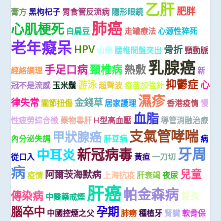
乙肝
肥胖
膏方
黑枸杞子
胃食管反流病
隱形眼鏡
肺癌
心肌梗死
白扁豆
走罐療法
心源性猝死
老年癡呆
HPV
骨折
山藥
腰椎間盤突出
頸動脈
乳腺癌
手足口病
頸椎病
熱敷
經絡調理
新
抑鬱症
游泳
心
冠不是流感
玉米鬚
超聲波
疫苗加強針
濕疹
律失常
金錢草
關節扭傷
居家護理
香港疫情
慢
血脂
性疲勞綜合徵
藥物毒肝
H型高血壓
導管消融治療
支氣管哮喘
甲狀腺癌
內分泌失調
肝豆病
病
牙周
新冠病毒
中耳炎
從口入
黃疸
一刀切
病
兒童
阿爾茨海默病
疫情
上海抗疫
肝衰竭
夜尿
肝癌
帕金森病
傳染病
督灸
中醫藥戒煙
腦卒中
孕期
中國控煙之父
肺癆
種植牙
腎臟
軟骨保