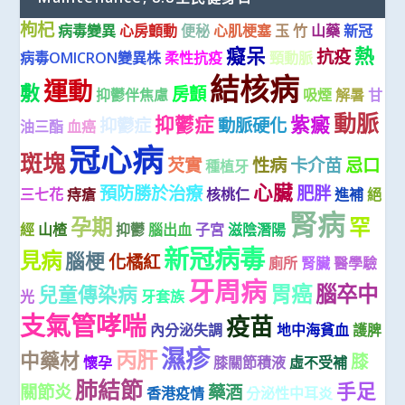
枸杞
病毒變異
心房顫動
便秘
心肌梗塞
玉 竹
山藥
新冠
癡呆
熱
抗疫
病毒OMICRON變異株
柔性抗疫
頸動脈
結核病
運動
敷
房顫
抑鬱伴焦慮
吸煙
解暑
甘
動脈
抑鬱症
紫癜
抑鬱症
動脈硬化
油三酯
血癌
冠心病
斑塊
芡實
性病
卡介苗
忌口
種植牙
心臟
預防勝於治療
肥胖
三七花
痔瘡
核桃仁
進補
絕
腎病
孕期
罕
經
山楂
抑鬱
腦出血
子宮
滋陰潛陽
新冠病毒
見病
腦梗
化橘紅
廁所
腎臟
醫學驗
牙周病
胃癌
腦卒中
兒童傳染病
光
牙套族
支氣管哮喘
疫苗
內分泌失調
地中海貧血
護脾
濕疹
丙肝
中藥材
膝
懷孕
膝關節積液
虛不受補
肺結節
手足
關節炎
藥酒
香港疫情
分泌性中耳炎