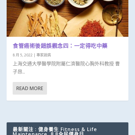
食管癌術後錯誤觀念四：一定得吃中藥
8 月 5, 2022
|
專家說病
上海交通大學醫學院附屬仁濟醫院心胸外科教授 曹
子昂...
READ MORE
最新關注 : 健身養生 Fitness & Life
Maintenance, 8.8全民健身日