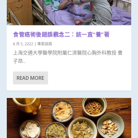
食管癌術後錯誤觀念二：該一直“養”著
8 月 5, 2022
|
專家說病
上海交通大學醫學院附屬仁濟醫院心胸外科教授 曹
子昂...
READ MORE