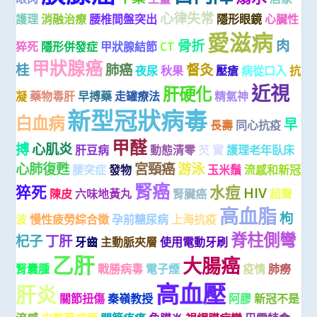
心律失常
護理
消融治療
腰椎間盤突出
隱形眼鏡
心臟性
愛滋病
骨折
肉
猝死
隱形併發症
甲狀腺結節
CT
甲狀腺癌
桂
肺癌
督灸
夜尿
秋果
壓瘡
病從口入
抗
近視
肝硬化
凝
藥物毒肝
早搏藥
走罐療法
精氣神
新型冠狀病毒
白血病
早
長壽
同心抗疫
甲醛
搏
心肌炎
肝豆病
動態清零
芡 實
護理老年臥床
心肺復甦
宮頸癌
游泳
腰突症
發物
玉米鬚
流感和新冠
腎癌
猝死
水痘
HIV
陳皮
六味地黃丸
腎臟癌
超聲
高血脂
枸
波
慢性疲勞綜合徵
孕前糖尿病
上海抗疫
脊柱側彎
杞子
丁肝
牙齒
主動脈夾層
使用電動牙刷
乙肝
大腸癌
腎囊腫
戰勝病毒
電子煙
疫情
肺癆
高血壓
肝炎
關節扭傷
秦嶺教授
阿膠
新冠不是