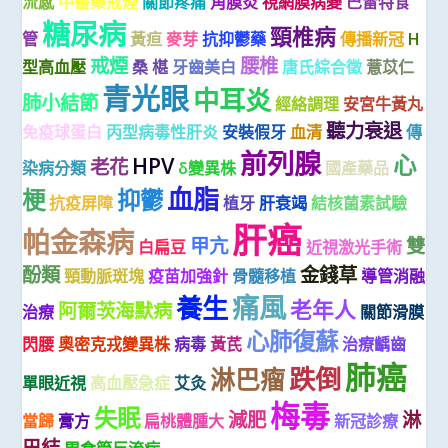
流感
中醫藥戒煙
關節疼痛
角膜炎
視網膜病變
巴雷特食
糖尿病
頸椎病
管
黃疸
麥芽
抗抑鬱藥
傳播新冠
H
戒煙
腰椎
型高血壓
桑 椹
牙齒美白
唐氏綜合徵
薏苡仁
青光眼
中耳炎
肺小結節
經絡調理
安宮牛黃丸
聽力衰退
免疫球蛋白
丙型病毒性肝炎
安裝假牙
血清
傳
前列腺
心
HPV
老花
染病分類
δ變異株
國產藥品
血脂
梗
抑鬱
抗疫屏障
植牙
肝衰竭
結核菌素試驗
肝癌
帕金森病
甲亢
雙
白扁豆
近視激光手術
酚類
金錢草
頸動脈斑塊
疫苗加強針
骨髓移植
導管消融
痛風
養生
老年人
阿爾茨海默病
治療
關節滑膜
心肺復蘇
閃腰
奧密克戎變異株
病毒
黃芪
治療齲齒
肺癌
跌倒
淋巴瘤
單眼近視
高血壓急症
艾灸
梅毒
失眠
減肥
淋
當歸
膏方
扁桃體腫大
新冠診療
巴結