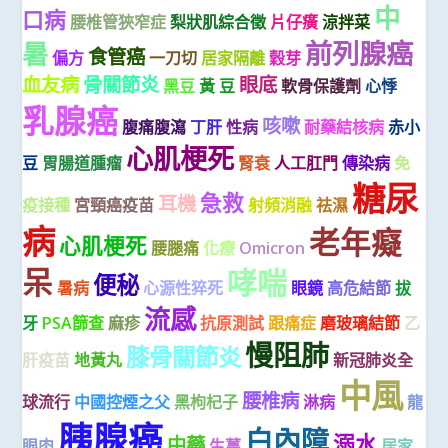
中
口病
腰椎管狹窄症
梨狀肌綜合徵
片仔癀
涼拌菜
前列腺癌
暑
食管癌
偏方
一刀切
居家隔離
穀芽
血友病
骨關節炎
眼底
黑豆
黃 豆
軟骨保護劑
心悸
乳腺癌
咳嗽
腹痛腹瀉
丁肝
性病
耐藥結核病
赤小
心肌梗死
豆
胃腸道腫瘤
腎衰
人工肛門
傳染病
免
糖尿
急救
耳機
疫接種
宮頸癌疫苗
射頻消融
祛濕
病
老年癡
心肌梗死
腰腿痛
化療
Omicron
呆
哮喘
便秘
暑病
心源性猝死
眼鏡
高危結節
拔
流感
牙
PSA篩查
麻疹
抗原測試
跟痛症
磨玻璃結節
乙
慢阻肺
膝骨關節炎
肝疫苗
地黃丸
新冠肺炎全
中風
腰椎病
球流行
中國控煙之父
黑枸杞子
淋病
龍
胰腺癌
白內障
溺水
中藥
眼肉
生薑
居家