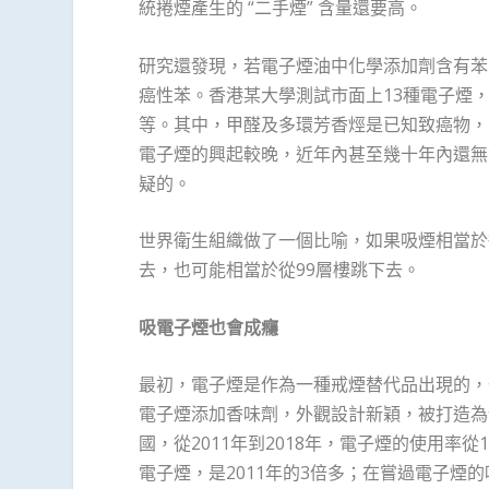
統捲煙產生的 “二手煙” 含量還要高。
研究還發現，若電子煙油中化學添加劑含有苯
癌性苯。香港某大學測試市面上13種電子煙
等。其中，甲醛及多環芳香烴是已知致癌物，
電子煙的興起較晚，近年內甚至幾十年內還無
疑的。
世界衛生組織做了一個比喻，如果吸煙相當於
去，也可能相當於從99層樓跳下去。
吸電子煙也會成癮
最初，電子煙是作為一種戒煙替代品出現的，一
電子煙添加香味劑，外觀設計新穎，被打造為
國，從2011年到2018年，電子煙的使用率從1
電子煙，是2011年的3倍多；在嘗過電子煙的味