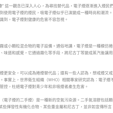
康” 這一觀念已深入人心，為尋找替代品，電子煙逐漸進入煙民
到使用電子煙的煙民，吸電子煙似乎已演變成一種時尚和潮流。
識到，電子煙對健康的危害不容忽視。
霧或小顆粒混合物的電子設備。通俗地講，電子煙是一種模仿捲
、味道和感覺，它通過霧化等手段，將尼古丁等變成蒸汽後讓用
煙更安全，可以成為捲煙替代品；還有一些人認為，想戒煙又戒
。事實上，世界衛生組織（WHO）相關專家研究認為：電子煙
管控，杜絕電子煙對青少年和非吸煙者產生危害。
（電子煙的二手煙）是一種新的空氣污染源。二手氣溶膠包括顆
醇、某些揮發性有機化合物、某些重金屬和尼古丁，並非如宣傳所言