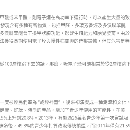
甲酸或苯甲醛，則電子煙在高功率下運行時，可以產生大量的致
，發現含有多種有害物質，包括甲醛、多環芳香烴及多溴聯苯醚
多溴聯苯醚會干擾甲狀腺功能，影響生殖能力和胎兒發育。由於
法獲得長期使用電子煙與慢性病關聯的確鑿證據，但其危害是無
從100層樓跳下去的話，那麼，吸電子煙可能相當於從2層樓跳
度被煙民們奉為 “戒煙神器” ，後來卻演變成一種潮流和文化
健康、好玩、時尚的產品，增加了青少年使用的可能性。在美
.5%上升到20.8%。2013年，有超過26萬名青少年第一次嘗試吸
道後，49.3%的青少年打算改吸傳統捲煙，而2011年僅有21.5