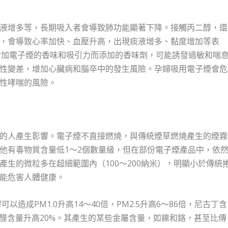
液增多等，長期吸入者會導致肺功能顯著下降。接觸丙二醇，還
，會導致心率加快、血壓升高，出現痰液增多、黏度增加等表
增加電子煙的香味和吸引力而添加的香味劑，可能誘發過敏和喘
性變差，增加心臟病和腦卒中的發生風險。孕婦吸用電子煙會危
性哮喘的風險。
的人產生影響。電子煙不直接燃燒，與傳統煙草燃燒產生的煙霧
他有毒物質含量低1～2個數量級，但在部份電子煙產品中，依
生的微粒多在超細範圍內（100～200納米），明顯小於傳統
能危害人體健康。
以造成PM1.0升高14～40倍，PM2.5升高6～86倍，尼古丁含
，甲醛含量升高20%。其產生的某些金屬含量，如鎳和鉻，甚至比傳