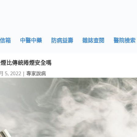
信箱
中醫中藥
防病益壽
雜誌查閱
醫院檢索
子煙比傳統捲煙安全嗎
月 5, 2022
|
專家說病