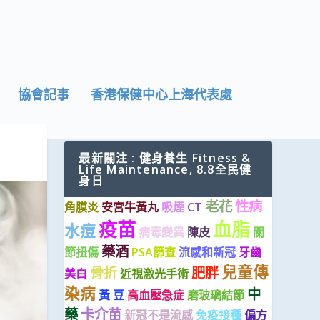
協會記事
香港保健中心上海代表處
最新關注 : 健身養生 Fitness &
Life Maintenance, 8.8全民健
身日
老花
性病
角膜炎
安宮牛黃丸
吸煙
CT
疫苗
血脂
水痘
病毒變異
陳皮
關
藥酒
節扭傷
PSA篩查
流感和新冠
牙齒
兒童傳
骨折
肥胖
美白
近視激光手術
染病
中
黃 豆
高血壓急症
磨玻璃結節
藥
卡介苗
新冠不是流感
免疫接種
偏方