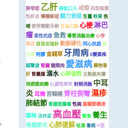
乙肝
戒煙
狹窄症
病從口入
丙型病毒
聽力衰退
性肝炎
傳播新冠
生薑
秋果
進
淋巴
心梗
補
使用電動牙刷
甘油三酯
瘤
急救
柔性抗疫
導管消融治療
心悸
動脈硬化
黃芪
疫苗加強針
同心抗疫
赤
牙周病
金錢草
小豆
阿膠
δ變異株
愛滋病
下
超聲波
腎臟
龍眼肉
藥物毒
溺水
心肺復甦
肝
腎囊腫
主動脈夾層
中耳
視網膜病變
心源性猝死
射頻消融
濕疹
炎
脊柱側彎
耳機
宮頸癌
。
肺結節
胃腸道腫瘤
性病
膝關節積液
高血壓
養生
腰椎
涼拌菜
腎衰
心肺復蘇
%
骨關節炎
祛濕
暑病
H型