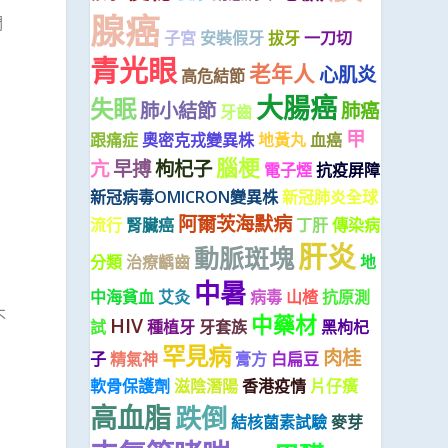
腺癌
們
子宮
安裝假牙
拔牙
一刀切
青光眼
老年人
心肌炎
高危結節
大腸癌
失眠
肺小結節
肺癌
牙齒
甲
跟痛症
奧密克戎變異株
地黃丸
血癌
腦梗
亢
早搏
枸杞子
電子煙
抗疫屏障
新冠病毒OMICRON變異株
新冠肺炎全球
阿爾茨海默病
流行
腎臟癌
丁肝
傳染病
肝炎
動脈斑塊
分類
治療齲齒
地
中暑
中海貧血
艾灸
病毒
山楂
抗原測
不
中藥材
HIV
試
種植牙
牙套族
黑枸杞
罕見病
肉桂
子
精氣神
膏方
白扁豆
軟骨保護劑
滋陰潛陽
香港疫情
片仔癀
高血脂
跌倒
結核菌素試驗
麥芽