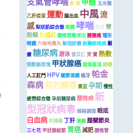
支氣管哮喘
甲醛
桑 椹
玉米鬚
中風
運動
流
乙肝疫苗
腦出血
哮喘
感
雙
梨狀肌綜合徵
眼鏡
穀芽
息
酚類
化橘紅
腰椎間盤突出
腰腿痛
隱形
眼鏡
六味地黃丸
新冠診療
耐藥結核病
壓
糖尿病
熱敷
游泳
瘡
薏苡仁
芡 實
甲狀腺癌
頸動脈斑塊
腹痛腹瀉
絕經
帕金
HPV
人工肛門
關節滑膜
植牙
森病
前列腺癌
孕期
黑豆
慢性
然
新
捲
腰椎病
疲勞綜合徵
孕前糖尿病
型冠狀病毒
眼底
經絡調理
白血病
丁肝
膝關節炎
早搏藥
淋病
胃癌
減肥
三七花
甲狀腺結節
腰椎管