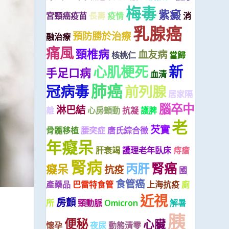
梅毒
紫癜
宮頸癌疫苗
長壽
疫情
消
乳腺癌
預防勝於治療
融治療
痛風
頸椎病
血友病
核桃仁
當歸
新
心肌梗死
手足口病
血清
肺癌
冠病毒
前列腺
居家隔
腦卒中
淋巴結
離
心房顫動
抗凝
護脾
老
芡實
骨髓移植
腰突症
唐氏綜合徵
年癡呆
肝衰竭
護理老年臥床
痔瘡
腎病
腎癌
丙肝
癡呆
抗疫
國
食管癌
產藥品
巴雷特食管
上海抗疫
廁
近視
房顫
所
頸動脈
Omicron
解暑
胰
便秘
心臟
懷孕
夜尿
動態清零