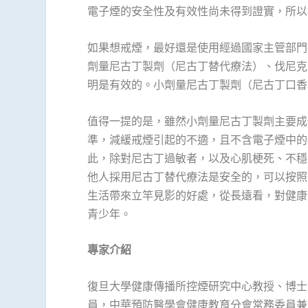
電子煙的安全性及有效性尚未得到證實，所
如果想戒煙，最好還是使用經過國家主管部門
劑量尼古丁製劑（尼古丁替代療法）、伐尼克
明是有效的。小劑量尼古丁製劑（尼古丁口香
值得一提的是，雖然小劑量尼古丁製劑主要成
準，減緩戒煙引起的不適，且不含電子煙中的
此，除對尼古丁過敏者，以及心肌梗死、不穩
他人採用尼古丁替代療法是安全的，可以按照
生活帶來立竿見影的好處，從長遠看，對健康
青少年。
專家介紹
復旦大學健康傳播所控煙研究中心教授、博士
1
2
3
4
5
6
員，中華預防醫學會健康教育分會常務委員兼