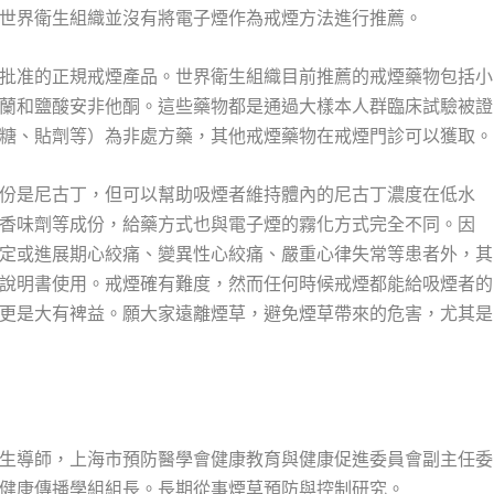
以世界衛生組織並沒有將電子煙作為戒煙方法進行推薦。
批准的正規戒煙產品。世界衛生組織目前推薦的戒煙藥物包括小
蘭和鹽酸安非他酮。這些藥物都是通過大樣本人群臨床試驗被證
糖、貼劑等）為非處方藥，其他戒煙藥物在戒煙門診可以獲取。
份是尼古丁，但可以幫助吸煙者維持體內的尼古丁濃度在低水
香味劑等成份，給藥方式也與電子煙的霧化方式完全不同。因
定或進展期心絞痛、變異性心絞痛、嚴重心律失常等患者外，其
說明書使用。戒煙確有難度，然而任何時候戒煙都能給吸煙者的
更是大有裨益。願大家遠離煙草，避免煙草帶來的危害，尤其是
生導師，上海市預防醫學會健康教育與健康促進委員會副主任委
健康傳播學組組長。長期從事煙草預防與控制研究。