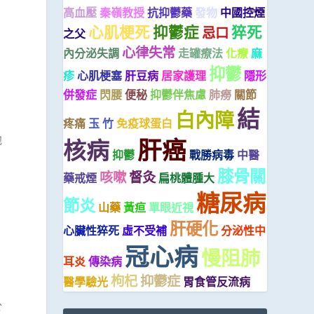
高血壓
秦嶺教授
抗抑鬱藥
發物
中國控煙
心肌梗死
抑鬱症
猝死
忌口
之父
心律失常
內分泌失調
走罐療法
化療
麻
抑鬱
疹
心肌梗塞
肝豆病
居家護理
隱形
併發症
閃腰
便秘
抑鬱伴焦慮
肺癆
關節
結
白內障
疼痛
玉 竹
免疫球蛋白
他
肝癌
核病
抑鬱
戰勝病毒
中醫
膝骨關
咳嗽
督灸
藥戒煙
扁桃體腫大
糖尿病
節炎
山藥
黃疸
單眼近視
肝硬化
心臟性猝死
虛不受補
分泌性中
冠心病
慢阻肺
耳炎
傳染病
枸杞
抑鬱症
醫學驗光
胃食管反流病
於