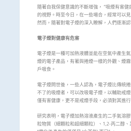
隨著自我保健意識的不斷增強， “吸煙有害健
的視野。時至今日，在一些場合，經常可以見
然而，隨著對電子煙的深入瞭解，人們逐漸認
電子煙對健康有危害
電子煙是一種可加熱液體並能在空氣中產生氣
煙的電子產品，有著與捲煙一樣的外觀、煙霧
戶吸食。
電子煙問世後，一些人認為，電子煙比傳統捲
不了的吸煙者，可以改吸電子煙，以輔助戒煙
僅有害健康，更不是戒煙手段，必須對其進行
研究表明，電子煙加熱溶液產生的二手氣溶膠
粒物質（細顆粒和超細顆粒）、1,2-丙二