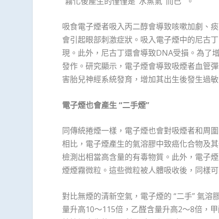
“霧化後產生的僅僅是 ‘水蒸氣’ 而已” 。
吸食電子煙者吸入丙二醇會導致咳嗽加劇、痰
會引起眼部刺激症狀。吸入電子煙中的尼古丁
現。此外，尼古丁還會導致DNA受損。為了
發作。研究顯示，電子煙會導致吸煙者血管彈
害胎兒神經系統發育，增加其出生後發生過敏
電子煙也會產生 “二手煙”
同傳統捲煙一樣，電子煙也會對吸煙者和周圍
相比，電子煙產生的氣溶膠中致癌化合物及其
檢測出相當高含量的有毒物質。此外，電子煙產
煙煙霧微粒。這些微粒被人體吸收後，同樣可
對比無煙的清新空氣，電子煙的 “二手” 氣溶膠可
量升高10～115倍，乙醛含量升高2～8倍