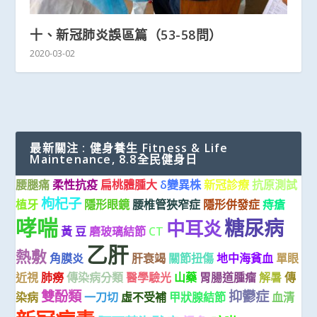
十、新冠肺炎誤區篇（53-58問）
2020-03-02
最新關注 : 健身養生 Fitness & Life
Maintenance, 8.8全民健身日
腰腿痛
柔性抗疫
扁桃體腫大
δ變異株
新冠診療
抗原測試
枸杞子
植牙
隱形眼鏡
腰椎管狹窄症
隱形併發症
痔瘡
哮喘
糖尿病
中耳炎
黃 豆
磨玻璃結節
CT
乙肝
熱敷
角膜炎
肝衰竭
關節扭傷
地中海貧血
單眼
近視
肺癆
傳染病分類
醫學驗光
山藥
胃腸道腫瘤
解暑
傳
雙酚類
抑鬱症
染病
一刀切
虛不受補
甲狀腺結節
血清