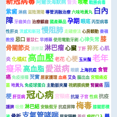
新冠病毒
阿爾茨海默病
督灸
咳嗽
戰勝病毒
白內
紫癜
淋病
滋陰潛陽
導管消融治療
六味地黃丸
障
孕期
眼底
牙齒美白
治療齲齒
國產藥品
丙型病毒
慢阻肺
性肝炎
流感和新冠
走罐療法
心房顫動
秦嶺
膝
忌口
心律失常
教授
薏苡仁
早搏藥
使用電動牙刷
淋巴瘤
骨關節炎
心臟
猝死
心肌
涼拌菜
丁肝
高血壓
老年
心梗
炎
化橘紅
老花
玉米鬚
癡呆
愛滋病
高血脂
食管
眼鏡
上海抗疫
癌
芡實
免疫接種
居家護理
血癌
艾灸
腦出血
宮頸癌疫
腦
苗
地黃丸
免疫球蛋白
主動脈夾層
視網膜病變
腎臟癌
冠心病
梗
宮頸癌
抗疫
肝豆病
抗凝
子宮
性病
梅毒
淋巴結
護脾
吸煙
安裝假牙
抗疫屏障
膝關節積
支氣管哮喘
骨折
藥
液
居家隔離
黃疸
病從口入