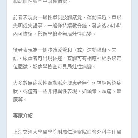
和缺血性腦卒中兩種情況。
前者表現為一過性單側肢體感覺、運動障礙、單眼
失明或失語等，一般僅持續數分鐘，發病後24小時
內可恢復，影像學檢查無局灶性病變。
後者表現為一側肢體感覺和（或）運動障礙、失
語，嚴重者可出現昏迷，查體可有相應神經系統定
位體徵，影像學檢查可見局灶性病變。
大多數無症狀性頸動脈斑塊患者無任何神經系統症
狀，或僅有一些非特異性表現，如頭暈、頭痛、暈
厥等。
專家介紹
上海交通大學醫學院附屬仁濟醫院血管外科主任醫