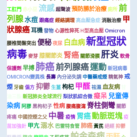
前
流感
預防勝於治療
工肛門
赤小豆
超聲波
廁所
列腺
甲
水痘
跟痛症
經絡調理
高血壓急症
消融治療
狀腺癌
耳機
發物
心源性猝死
H型高血壓
Omicron
新型冠狀
便秘
白血病
腰椎間盤突出
夜尿
病毒
肝炎
腎癌
膝關節炎
麥芽
關節滑膜
軟骨
肺癌
前列腺癌
運動
早搏
保護劑
新冠病毒
戒
OMICRON變異株
長壽
內分泌失調
中醫藥戒煙
精氣神
甲醛
抑鬱
煙
枸杞
血友病
牙齒
偏方
生薑
祛濕
甘
癡呆
兒童傳
油三酯
新冠肺炎全球流行
梨狀肌綜合徵
脊柱側彎
染病
性病
阿膠
黑枸杞子
腹痛腹瀉
關節
中暑
動脈斑塊
胃癌
疼痛
中國控煙之父
疫情
疫
溺水
甲亢
肺癌
苗加強針
巴雷特食管
黃芪
絕經
抑鬱
帕金森病
丙肝