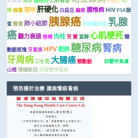
腎囊腫
陳皮
龍眼肉
乙肝疫苗
心
肝硬化
腰椎
腰椎病
HIV
悸
病毒
白扁豆
麻疹
PSA篩
胰腺癌
乳腺
肺小結節
查
腎衰
孕前糖尿病
癌
心肌梗死
聽力衰退
肉桂
進補
芡 實
當歸
頸
糖尿病
腎病
HPV
肥胖
動脈斑塊
牙套族
牙周病
大腸癌
三七花
頸動脈
壓瘡
抑鬱伴焦慮
山楂
傳播新冠
分泌性中耳炎
預防勝於治療 識病懂病看病