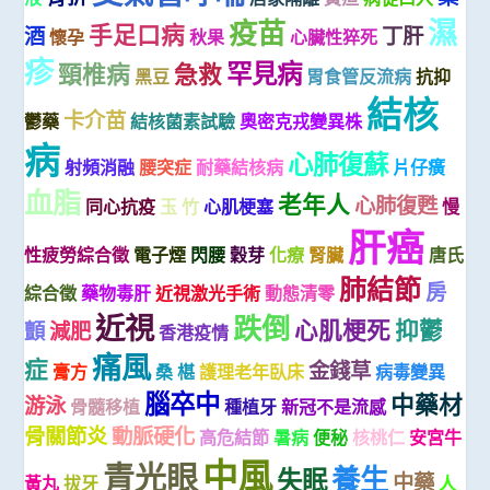
濕
疫苗
手足口病
酒
丁肝
懷孕
秋果
心臟性猝死
疹
罕見病
頸椎病
急救
黑豆
胃食管反流病
抗抑
結核
卡介苗
鬱藥
結核菌素試驗
奧密克戎變異株
病
心肺復蘇
射頻消融
腰突症
耐藥結核病
片仔癀
血脂
老年人
心肺復甦
同心抗疫
玉 竹
心肌梗塞
慢
肝癌
性疲勞綜合徵
電子煙
閃腰
穀芽
化療
腎臟
唐氏
肺結節
房
綜合徵
藥物毒肝
近視激光手術
動態清零
近視
跌倒
心肌梗死
抑鬱
顫
減肥
香港疫情
痛風
症
金錢草
膏方
桑 椹
護理老年臥床
病毒變異
腦卒中
中藥材
游泳
骨髓移植
種植牙
新冠不是流感
骨關節炎
動脈硬化
高危結節
暑病
便秘
核桃仁
安宮牛
中風
青光眼
養生
失眠
中藥
黃丸
拔牙
人