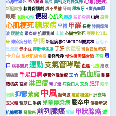
心肌梗死
心源性猝死
PSA篩查
黑豆
奧密克戎變異株
新冠診療
軟骨保護劑
虛不受補
牙齒
種植牙
H型高血壓
便秘
眼底
心肌炎
眼鏡
心悸
麻疹
關節滑膜
山藥
疫情
糖尿病
心肌梗死
甲醛
早搏
長壽
膝關節積
液
腰腿痛
跟痛症
抗原測試
山楂
心臟性猝死
護理老年臥
孕期
床
傳染病分類
新冠病毒OMICRON變異株
新冠不
丁肝
食管癌
是流感
赤小豆
抑鬱伴焦慮
胃食管反流病
卡介苗
忌
梨狀肌綜合徵
秦嶺教授
慢性疲勞綜合徵
子宮
支氣管哮喘
運動
口
病毒變異
血癌
化療
磨玻
高血脂
手足口病
璃結節
導管消融治療
玉 竹
耐藥
淋巴瘤
肥胖
結核病
當歸
電子煙
病從口入
艾灸
隱形
中風
抑鬱
紫癜
眼鏡
超聲波
疫苗加強針
肝衰竭
腦卒中
兒童傳染病
玉米鬚
薏苡仁
淋病
傳播新冠
前列腺癌
甲狀腺癌
減
抗抑鬱藥
腎臟癌
腎臟