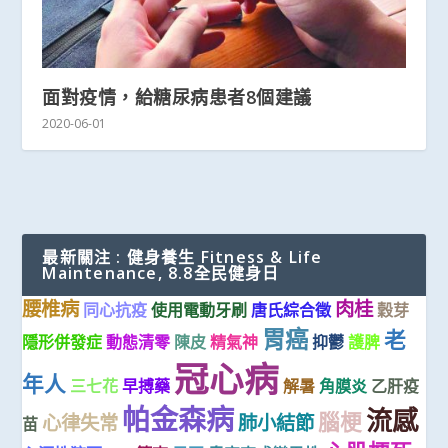
面對疫情，給糖尿病患者8個建議
2020-06-01
最新關注 : 健身養生 Fitness & Life
Maintenance, 8.8全民健身日
腰椎病
肉桂
同心抗疫
使用電動牙刷
唐氏綜合徵
穀芽
胃癌
老
隱形併發症
動態清零
陳皮
精氣神
抑鬱
護脾
冠心病
年人
三七花
早搏藥
解暑
角膜炎
乙肝疫
帕金森病
流感
腦梗
心律失常
肺小結節
苗