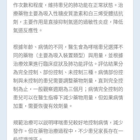
作次數和程度，維持患兒的肺功能在正常狀態。治
療藥物主要為吸入性糖皮質激素和白三烯受體拮抗
劑，主要作用是直接抑制氣道的過敏性炎症，降低
氣道反應性。
根據年齡、病情的不同，醫生會為哮喘患兒選擇不
同的藥物（主要為吸入裝置類型）與用量，並根據
治療效果進行臨床症狀及肺功能評估。評估結果分
為完全控制、部份控制、未控制三種。病情部份控
制與未控制的患兒需要調整藥物劑量，直到完全控
制為止，一般觀察週期為三個月；病情完全控制的
患兒可以在醫生指導下減少藥物用量，但如果病情
加重，需要恢復有效劑量。
規範治療可以説明哮喘患兒較好地控制病情，減少
發作。但在藥物治療過程中，不少患兒家長存在一
些認識誤區。