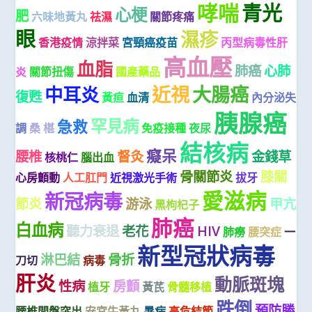
哮喘
青光
心梗
肥
六味地黃丸
祛濕
關節疼痛
眼
濕疹
香港疫情
涼拌菜
宮頸癌疫苗
丙型病毒性肝
高血壓
血脂
肺癌
心肺
炎
關節扭傷
國產藥品
近視
大腸癌
中耳炎
復甦
黃疸
血清
內分泌失
胰腺癌
罕見病
急救
調
桑 椹
免疫接種
夜尿
結核病
癡呆
腰椎
督灸
金錢草
核桃仁
腦出血
骨關節炎
膝關
心房顫動
人工肛門
近視激光手術
拔牙
愛滋病
新冠病毒
節炎
游泳
甲亢
黑枸杞子
肺癌
白血病
聽力衰退
老花
HIV
肺癆
腰突症
一
新型冠狀病毒
淋巴結
骨折
刀切
病毒
肝炎
動脈斑塊
性病
房顫
植牙
黃芪
骨髓移植
跌倒
預防勝
腰椎間盤突出
安宮牛黃丸
暑病
高危結節