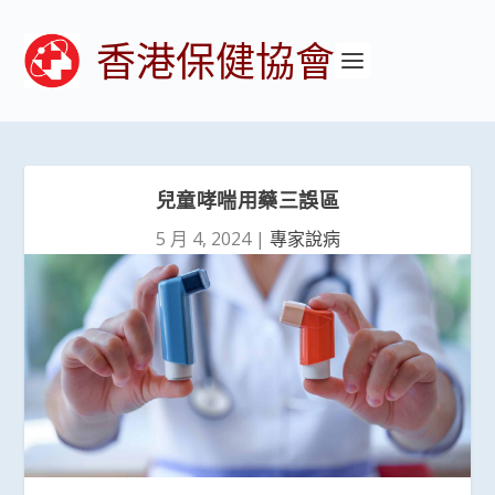
香港保健協會
兒童哮喘用藥三誤區
5 月 4, 2024
|
專家說病