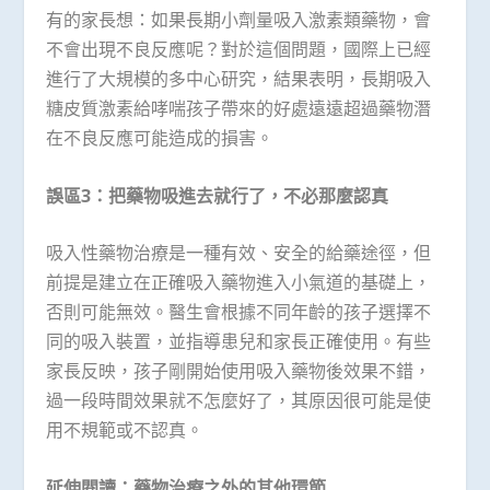
有的家長想：如果長期小劑量吸入激素類藥物，會
不會出現不良反應呢？對於這個問題，國際上已經
進行了大規模的多中心研究，結果表明，長期吸入
糖皮質激素給哮喘孩子帶來的好處遠遠超過藥物潛
在不良反應可能造成的損害。
誤區
3
：把藥物吸進去就行了，不必那麼認真
吸入性藥物治療是一種有效、安全的給藥途徑，但
前提是建立在正確吸入藥物進入小氣道的基礎上，
否則可能無效。醫生會根據不同年齡的孩子選擇不
同的吸入裝置，並指導患兒和家長正確使用。有些
家長反映，孩子剛開始使用吸入藥物後效果不錯，
過一段時間效果就不怎麼好了，其原因很可能是使
用不規範或不認真。
延伸閱讀：藥物治療之外的其他環節