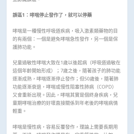
誤區
1
：哮喘停止發作了，就可以停藥
哮喘是一種慢性呼吸道疾病，吸入激素類藥物的目
的有兩個：一個是避免哮喘急性發作，另一個是保
護肺功能。
兒童過敏性哮喘大致在1歲以後起病（呼吸道過敏在
這個年齡開始形成）；7歲之後，隨著孩子的肺功能
逐漸成熟，哮喘逐漸停止發作；但50歲後，隨著肺
功能逐漸衰退，哮喘或慢性阻塞性肺病（COPD）
又會重新出現。因此，哮喘其實是個終身疾病，兒
童期哮喘治療的好壞直接關係到年老後的哮喘病情
輕重。
哮喘是慢性病，容易反覆發作，理論上需要長期用