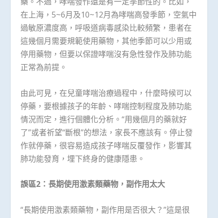
藥。不過，哮喘發作還是有一定季節性的。比如，
在上海，5~6月及10~12月為哮喘高發季節，空氣中
過敏原濃度高，呼吸道病毒感染比較頻繁，患者在
這幾個月需要規範使用藥物，其他季節可以少用或
停用藥物，但要以保證哮喘沒有急性發作及肺功能
正常為前提。
由此可見，在兒童哮喘治療過程中，什麼時候可以
停藥，要根據孩子的年齡、哮喘控制程度及肺功能
情況而定，進行個體化分析。“用幾個月的藥就好
了”或者祈望“斷根”的想法，家長不應該有。停止發
作就停藥，很容易造成孩子哮喘反覆發作，影響其
肺功能發育，埋下終身的健康隱患。
誤區
2
：長期使用激素類藥物，副作用太大
“長期使用激素類藥物，副作用是否很大？”這是很