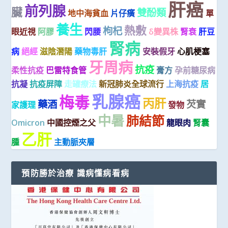
肝癌
前列腺
臟
雙酚類
地中海貧血
片仔癀
單
養生
熱敷
枸杞
眼近視
阿膠
閃腰
δ變異株
腎衰
肝豆
腎病
病
絕經
滋陰潛陽
藥物毒肝
安裝假牙
心肌梗塞
牙周病
抗疫
柔性抗疫
巴雷特食管
膏方
孕前糖尿病
抗凝
抗疫屏障
走罐療法
新冠肺炎全球流行
上海抗疫
居
乳腺癌
梅毒
丙肝
藥酒
芡實
家護理
發物
中暑
肺結節
Omicron
中國控煙之父
龍眼肉
腎囊
乙肝
腫
主動脈夾層
預防勝於治療 識病懂病看病