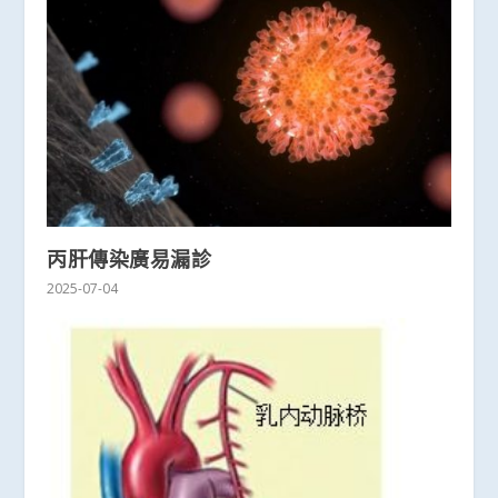
丙肝傳染廣易漏診
2025-07-04