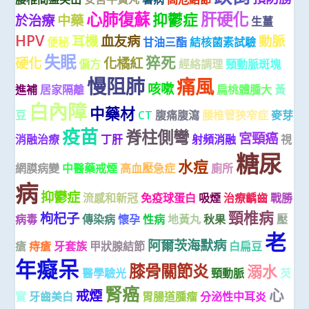
心肺復蘇
肝硬化
抑鬱症
於治療
中藥
生薑
HPV
耳機
血友病
動脈
便秘
甘油三酯
結核菌素試驗
失眠
猝死
硬化
化橘紅
偏方
經絡調理
頸動脈斑塊
慢阻肺
痛風
咳嗽
進補
居家隔離
扁桃體腫大
黃
白內障
中藥材
豆
CT
腹痛腹瀉
腰椎管狹窄症
麥芽
疫苗
脊柱側彎
宮頸癌
消融治療
丁肝
射頻消融
視
糖尿
水痘
網膜病變
中醫藥戒煙
高血壓急症
廁所
病
抑鬱症
流感和新冠
免疫球蛋白
吸煙
治療齲齒
戰勝
頸椎病
枸杞子
病毒
傳染病
懷孕
性病
地黃丸
秋果
壓
老
阿爾茨海默病
瘡
痔瘡
牙套族
甲狀腺結節
白扁豆
年癡呆
膝骨關節炎
溺水
醫學驗光
頸動脈
芡
腎癌
心
戒煙
實
牙齒美白
胃腸道腫瘤
分泌性中耳炎