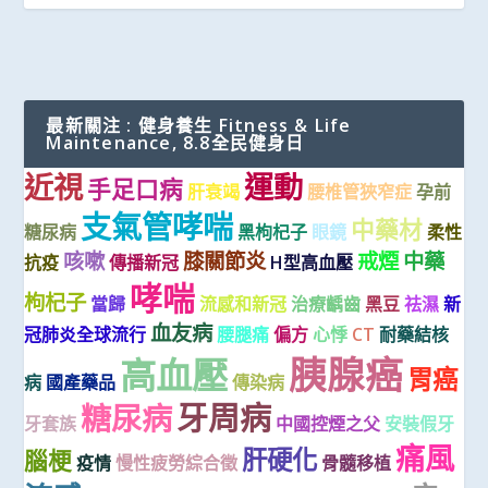
最新關注 : 健身養生 Fitness & Life
Maintenance, 8.8全民健身日
近視
運動
手足口病
肝衰竭
腰椎管狹窄症
孕前
支氣管哮喘
中藥材
糖尿病
黑枸杞子
眼鏡
柔性
咳嗽
膝關節炎
戒煙
中藥
抗疫
傳播新冠
H型高血壓
哮喘
枸杞子
當歸
流感和新冠
治療齲齒
黑豆
祛濕
新
血友病
冠肺炎全球流行
腰腿痛
偏方
心悸
CT
耐藥結核
胰腺癌
高血壓
胃癌
病
國產藥品
傳染病
牙周病
糖尿病
牙套族
中國控煙之父
安裝假牙
痛風
肝硬化
腦梗
疫情
慢性疲勞綜合徵
骨髓移植