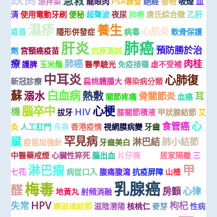
急救
涼拌菜
龍眼肉
PSA篩查
絕經
發物
吸煙
血
清
使用電動牙刷
便秘
超聲波
夜尿
肺癆
唐氏綜合徵
乙肝
濕疹
養生
心肌炎
疫苗
隱形併發症
病毒
軟骨保護
肺癌
肝炎
預防勝於治
劑
宮頸癌疫苗
抗原測試
療
肺癌
肉桂
護脾
玉米鬚
醫學驗光
免疫接種
虛不受補
中耳炎
心肺復
新冠診療
扁桃體腫大
傳染病分類
蘇
白血病
溺水
熱敷
骨關節炎
耳
關節疼痛
血癌
腦卒中
心梗
機
HIV
拔牙
膝關節積液
甲狀腺結節
艾
心
食管癌
灸
人工肛門
長壽
香港疫情
視網膜病變
牙齒
罕見病
臟
淋巴結
肺小結節
疫苗加強針
牙齒美白
中醫藥戒煙
心臟性猝死
腦出血
片仔癀
閃腰
居家隔離
三
淋巴瘤
甲
七花
病從口入
腹痛腹瀉
抗疫屏障
山楂
乳腺癌
梅毒
醛
房顫
心律
地黃丸
射頻消融
HPV
失常
枸杞
磨玻璃結節
滋陰潛陽
核桃仁
麥芽
性病