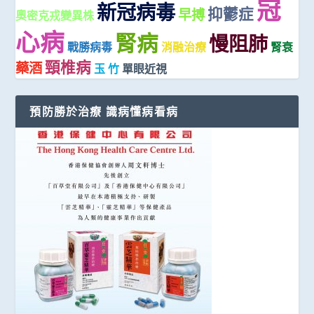
冠
新冠病毒
抑鬱症
早搏
奧密克戎變異株
心病
腎病
慢阻肺
戰勝病毒
消融治療
腎衰
頸椎病
藥酒
玉 竹
單眼近視
預防勝於治療 識病懂病看病