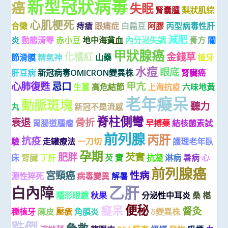
新型冠狀病毒
癌
失眠
腎囊腫
梨狀肌綜
心肌梗死
合徵
痔瘡
跟痛症
白扁豆
阿膠
丙型病毒性肝
減肥
炎
動態清零
赤小豆
地中海貧血
內分泌失調
膏方
關
甲狀腺癌
化橘紅
金錢草
節滑膜
精氣神
山藥
植牙
水痘
眼底
肝豆病
新冠病毒OMICRON變異株
腎臟癌
心肺復甦
忌口
甲亢
生薑
高危結節
上海抗疫
六味地黃
老年癡呆
動脈斑塊
聽力
丸
新冠不是流感
脊柱側彎
衰退
骨折
胃腸道腫瘤
早搏藥
結核菌素試
前列腺
丙肝
抗疫
驗
走罐療法
一刀切
護理老年臥
孕期
肥胖
芡實
床
腎臟
丁肝
芡 實
抗凝
淋病
暑病
心
前列腺癌
宮頸癌
性病
源性猝死
病毒變異
解暑
乙肝
白內障
隱形眼鏡
秋果
分泌性中耳炎
桑 椹
便秘
癡呆
督灸
種植牙
陳皮
壓瘡
角膜炎
δ變異株
跌倒