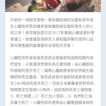
丹麥的一項研究表明，患有糖尿病的兒童和青年發
生心臓性猝死的幾率是無糖尿病兒童和青年人的七
倍之多！研究報告提交在2017年美國心臓協會科學
會議上，該會議是為研究人員和臨床醫生提供心血
管科學進展的最重要的全球性交流會。
心臓性猝死是指急性症狀出現後即刻或極短期內突
然發生，以意識突然喪失為主要特徵，由心臓原因
所導致的意外死亡。國際心臓病學會和世界衛生組
織把猝死定義為：急性症狀發生後即刻或者情況發
生24小時內的意外死亡。目前大多數醫者把猝死的
時間限定在發病1小時內，並認為猝死有三個特徵：
1）死亡急驟；2）死亡出人意料；3）自然死亡或
非暴力死亡。心臓性猝死通常由心臓電通路系統的