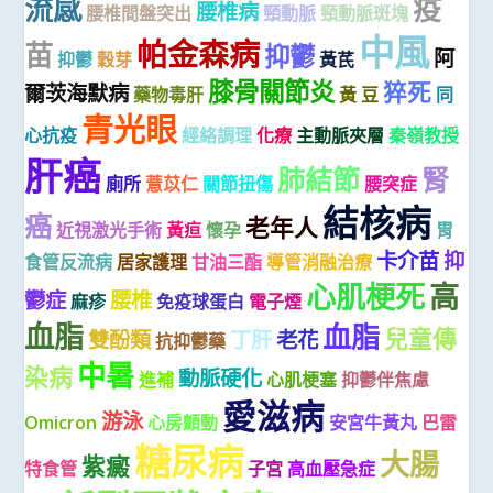
流感
疫
腰椎病
腰椎間盤突出
頸動脈
頸動脈斑塊
中風
帕金森病
苗
抑鬱
阿
抑鬱
穀芽
黃芪
膝骨關節炎
猝死
爾茨海默病
藥物毒肝
黃 豆
同
青光眼
心抗疫
經絡調理
化療
主動脈夾層
秦嶺教授
肝癌
肺結節
腎
廁所
薏苡仁
關節扭傷
腰突症
結核病
癌
老年人
近視激光手術
黃疸
懷孕
胃
卡介苗
抑
食管反流病
居家護理
甘油三酯
導管消融治療
心肌梗死
高
鬱症
腰椎
麻疹
免疫球蛋白
電子煙
血脂
血脂
兒童傳
雙酚類
丁肝
老花
抗抑鬱藥
中暑
染病
動脈硬化
進補
心肌梗塞
抑鬱伴焦慮
愛滋病
游泳
Omicron
心房顫動
安宮牛黃丸
巴雷
糖尿病
大腸
紫癜
特食管
子宮
高血壓急症