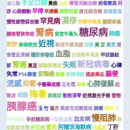
手足口病
油三酯
黃疸
血癌
導管消融治療
病毒變異
阿
早搏
膠
心房顫動
早搏藥
關節扭傷
唐氏綜合徵
腹痛腹瀉
濕疹
罕見病
慢性疲勞綜合徵
抑鬱伴焦慮
關節疼痛
糖尿病
腎病
肺癌
腰椎管狹窄症
安宮牛黃丸
近視
肥胖
秦嶺教授
新冠不是流感
抑鬱
黃 豆
黃芪
胃
血脂
食管反流病
隱形併發症
分泌性中耳炎
甲狀腺結
新冠病毒
腎癌
失眠
心律
節
黑豆
膝關節積液
腦梗
失常
宮頸癌
PSA篩查
病毒
射頻消融
國產藥品
流感
抑鬱
心肺復蘇
中醫藥戒煙
三七花
淋病
超
梅毒
戒煙
聲波
跟痛症
動態清零
近視激光手術
發物
胰腺癌
玉 竹
偏方
奧密克戎變異株
肺癆
護脾
地
慢阻肺
血友病
中海貧血
孕前糖尿病
H型高血壓
梨
督灸
阿爾茨海默病
丁肝
狀肌綜合徵
肝豆病
白扁豆