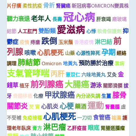
骨折
片仔癀
柔性抗疫
腎臟癌
新冠病毒OMICRON變異株
冠心病
老年人
聽力衰退
長壽
肝衰竭
磨玻璃
愛滋病
雙酚類
抑
結節
人工肛門
心悸
軟骨保護劑
前
跌倒
鬱症
淋巴結
疫情
痔瘡
玉米鬚
香港疫情
列腺
孕期
心肌梗死
咳嗽
山藥
心源性猝死
經絡
肺結節
預防勝於治療
調理
Omicron
地黃丸
暑病
支氣管哮喘
丙肝
金
薏苡仁
六味地黃丸
艾灸
前列腺癌
大腸癌
錢草
游泳
植牙
關節滑膜
拔
甲狀腺癌
膝骨
牙
骨髓移植
化療
內分泌失調
生薑
運動
關節炎
心梗
心肌炎
藥酒
芡 實
腎囊腫
虛
心肌梗死
食管癌
不受補
免疫接種
一刀切
祛濕
護
淋巴瘤
眼底
理老年臥床
膏方
乙肝疫苗
胃腸道腫瘤