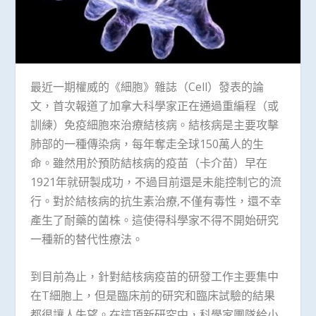
最近一期權威的《細胞》雜誌（Cell）發表的論
文，首次報道了加拿大科學家正在通過重編程（或
訓練）免疫細胞來治療結核病。結核病是主要攻擊
肺部的一種傳染病，每年奪走全球150萬人的生
命。雖然用於預防結核病的疫苗（卡介苗）早在
1921年就研製成功，不過目前還是未能控制它的流
行。對於結核病的抗生素治療,不僅有毒性，還不幸
產生了耐藥的菌株。這使得科學家不得不開始研究
一種新的替代性療法。
到目前為止，針對結核病疫苗的研發工作主要集中
在T細胞上，但是臨床前的研究和臨床試驗的結果
都很讓人失望。在這項新研究中，科學家團隊給小