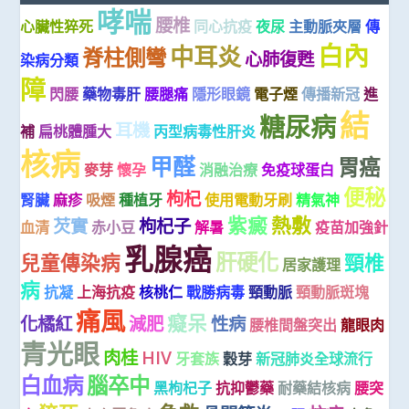
哮喘
腰椎
心臟性猝死
同心抗疫
夜尿
主動脈夾層
傳
白內
中耳炎
脊柱側彎
心肺復甦
染病分類
障
閃腰
藥物毒肝
腰腿痛
隱形眼鏡
電子煙
傳播新冠
進
結
糖尿病
耳機
補
扁桃體腫大
丙型病毒性肝炎
核病
甲醛
胃癌
麥芽
懷孕
消融治療
免疫球蛋白
便秘
枸杞
腎臟
麻疹
吸煙
種植牙
使用電動牙刷
精氣神
紫癜
熱敷
芡實
枸杞子
血清
赤小豆
解暑
疫苗加強針
乳腺癌
肝硬化
兒童傳染病
頸椎
居家護理
病
抗凝
上海抗疫
核桃仁
戰勝病毒
頸動脈
頸動脈斑塊
痛風
癡呆
化橘紅
減肥
性病
腰椎間盤突出
龍眼肉
青光眼
肉桂
HIV
牙套族
穀芽
新冠肺炎全球流行
白血病
腦卒中
黑枸杞子
抗抑鬱藥
耐藥結核病
腰突