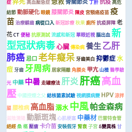
猝死
急救
骨關節炎
抗疫
症
高血壓急症
丁肝
高危
疫
動脈硬化
膝關節炎
結節
眼鏡
陳皮
宮頸癌疫苗
苗
老
治療齲齒
病從口入
新冠診療
秋果
廁所
抗疫屏障
新
花
CT
便秘
抗原測試
流感和新冠
單眼近視
腦出血
型冠狀病毒
乙肝
養生
心臟
傳染病
肺癌
老年癡呆
抑鬱症
水
忌口
牙齒美白
牙周病
痘
甲亢
牙齒
居家隔離
角膜炎
山楂
醫學驗
肝癌
高血
肝炎
中暑
中藥
光
走罐療法
壓
HPV
中國控煙之父
結核菌素試驗
視網膜病變
涼拌
中風
帕金森病
高血脂
溺水
腰椎病
菜
動脈斑塊
中藥材
滋陰潛陽
心肌梗塞
巴雷特食管
卡介苗
絕經
桑 椹
壓瘡
安裝假牙
腎衰
子宮
δ變異株
甘