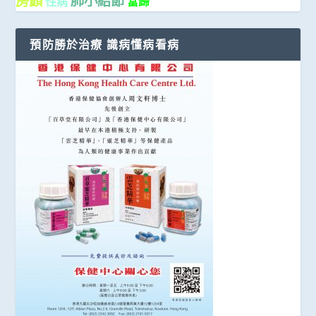
房顫
肺小結節
性病
當歸
預防勝於治療 識病懂病看病