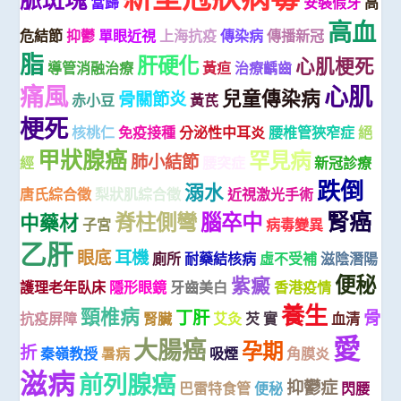
當歸
安裝假牙
高
高血
危結節
抑鬱
單眼近視
上海抗疫
傳染病
傳播新冠
脂
肝硬化
心肌梗死
導管消融治療
黃疸
治療齲齒
痛風
心肌
兒童傳染病
骨關節炎
赤小豆
黃芪
梗死
核桃仁
免疫接種
分泌性中耳炎
腰椎管狹窄症
絕
甲狀腺癌
罕見病
肺小結節
經
腰突症
新冠診療
跌倒
溺水
唐氏綜合徵
梨狀肌綜合徵
近視激光手術
腎癌
脊柱側彎
腦卒中
中藥材
子宮
病毒變異
乙肝
眼底
耳機
廁所
耐藥結核病
虛不受補
滋陰潛陽
便秘
紫癜
護理老年臥床
隱形眼鏡
牙齒美白
香港疫情
養生
頸椎病
丁肝
骨
抗疫屏障
腎臟
艾灸
芡 實
血清
愛
大腸癌
孕期
折
秦嶺教授
暑病
吸煙
角膜炎
滋病
前列腺癌
抑鬱症
巴雷特食管
便秘
閃腰