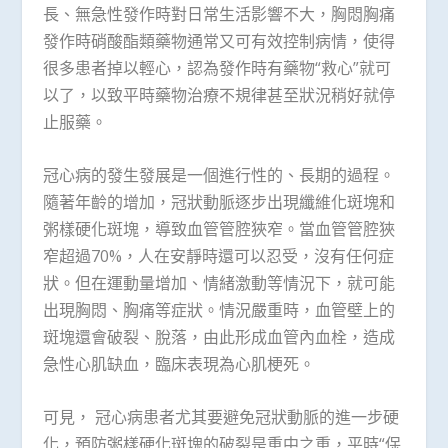
長、無急性發作時對日常生活影響不大，胸悶胸痛
發作時硝酸酯類藥物通常又可有效控制病情，使得
很多患者掉以輕心，認為發作時有藥物“救心”就可
以了，以致平時藥物治療不規律甚至狀況稍好就停
止服藥。
冠心病的發生發展是一個進行性的、長期的過程。
隨著年齡的增加，冠狀動脈逐步出現纖維化斑塊和
粥樣硬化斑塊，導致血管管腔狹窄。當血管管腔狹
窄超過70%，人在安靜時還可以忍受，沒有任何症
狀。但在運動量增加、情緒激動等情況下，就可能
出現胸悶、胸痛等症狀。情況嚴重時，血管壁上的
斑塊還會破裂、脫落，由此形成血管內血栓，造成
急性心肌缺血，臨床表現為心肌梗死。
可見， 冠心病患者尤其要避免冠狀動脈的進一步硬
化，預防粥樣硬化斑塊的破裂是重中之重，平時“保