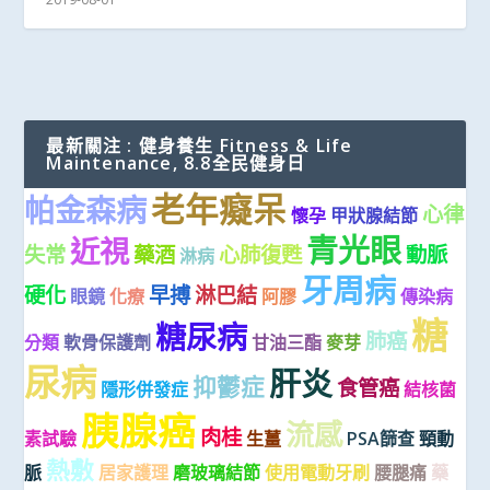
最新關注 : 健身養生 Fitness & Life
Maintenance, 8.8全民健身日
老年癡呆
帕金森病
心律
懷孕
甲狀腺結節
青光眼
近視
失常
藥酒
心肺復甦
動脈
淋病
牙周病
硬化
早搏
淋巴結
眼鏡
化療
阿膠
傳染病
糖
糖尿病
肺癌
分類
軟骨保護劑
甘油三酯
麥芽
尿病
肝炎
抑鬱症
食管癌
隱形併發症
結核菌
胰腺癌
流感
肉桂
素試驗
生薑
PSA篩查
頸動
熱敷
脈
居家護理
磨玻璃結節
使用電動牙刷
腰腿痛
藥