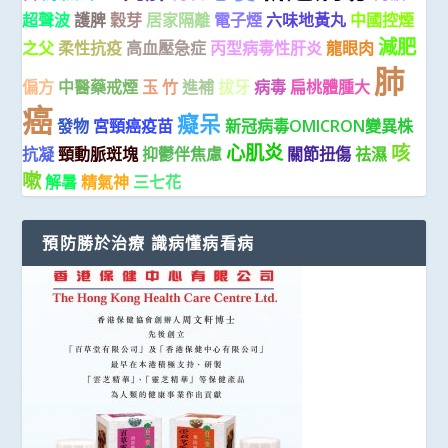
超聲波
護脾
穀芽
居家隔離
電子煙
六味地黃丸
中國控煙
減肥
之父
柔性抗疫
高血壓急症
丙型病毒性肝炎
龍眼肉
肺
偏方
中醫藥戒煙
玉 竹
進補
拔牙
病毒
扁桃體腫大
癌
癡呆
發物
宮頸癌疫苗
新冠病毒OMICRON變異株
心肌炎
咳
抗凝
頸動脈斑塊
抑鬱伴焦慮
關節扭傷
祛濕
嗽
解暑
精氣神
三七花
預防勝於治療 識病懂病看病