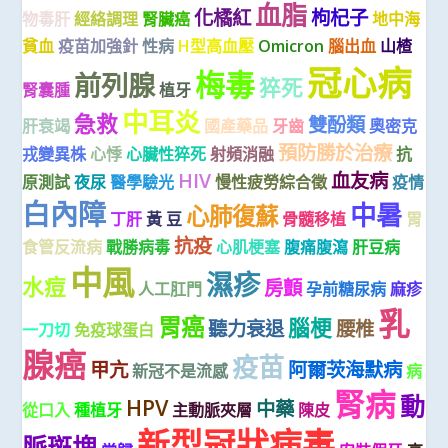
血脂
化橘紅
枸杞子
物毒肝
經絡調理
腎臟癌
地中海
貧血
疫苗加強針
性病
H型高血壓
Omicron
腦出血
山楂
冠心病
梅毒
前列腺
猝死
腎囊腫
植牙
中耳炎
急救
雙酚類
肝衰竭
國產藥品
牙齒
奧密克
預防勝於治療
戎變異株
心悸
心臟性猝死
射頻消融
抗
HIV
血友病
原測試
夜尿
醫學驗光
慢性疲勞綜合徵
疫情
白內障
中暑
心肺復蘇
丁肝
黃 豆
骨髓移植
胃
抗疫
食管反流病
戰勝病毒
心肌梗塞
腹痛腹瀉
肝豆病
中風
濕疹
水痘
房顫
人工肛門
孕前糖尿病
麻疹
乳
胃癌
腦梗
聽力衰退
腰椎
一刀切
免疫球蛋白
腺癌
疫苗
甲亢
阿爾茨海默病
新冠不是流感
病
腎病
動
HPV
中藥
從口入
種植牙
主動脈夾層
陳皮
新型冠狀病毒
脈斑塊