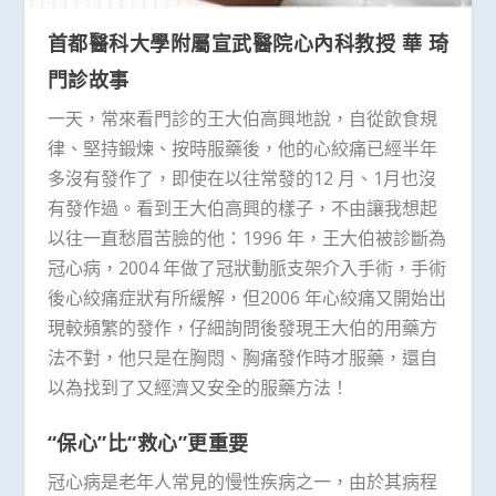
首都醫科大學附屬宣武醫院心內科教授 華 琦
門診故事
一天，常來看門診的王大伯高興地說，自從飲食規
律、堅持鍛煉、按時服藥後，他的心絞痛已經半年
多沒有發作了，即使在以往常發的12 月、1月也沒
有發作過。看到王大伯高興的樣子，不由讓我想起
以往一直愁眉苦臉的他：1996 年，王大伯被診斷為
冠心病，2004 年做了冠狀動脈支架介入手術，手術
後心絞痛症狀有所緩解，但2006 年心絞痛又開始出
現較頻繁的發作，仔細詢問後發現王大伯的用藥方
法不對，他只是在胸悶、胸痛發作時才服藥，還自
以為找到了又經濟又安全的服藥方法！
“保心”比“救心”更重要
冠心病是老年人常見的慢性疾病之一，由於其病程