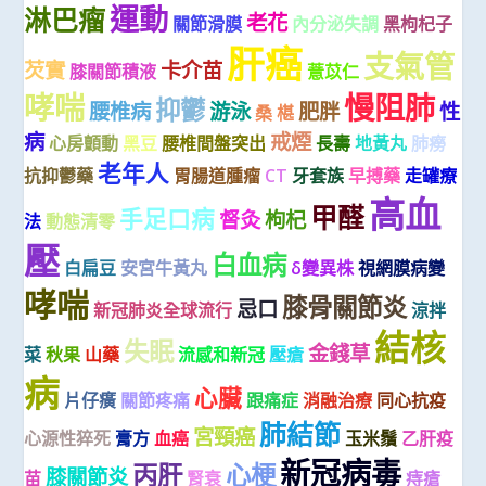
運動
淋巴瘤
老花
關節滑膜
內分泌失調
黑枸杞子
肝癌
支氣管
芡實
卡介苗
膝關節積液
薏苡仁
哮喘
慢阻肺
抑鬱
腰椎病
游泳
肥胖
性
桑 椹
病
戒煙
心房顫動
黑豆
腰椎間盤突出
長壽
地黃丸
肺癆
老年人
抗抑鬱藥
胃腸道腫瘤
CT
牙套族
早搏藥
走罐療
高血
甲醛
手足口病
督灸
枸杞
法
動態清零
壓
白血病
白扁豆
安宮牛黃丸
δ變異株
視網膜病變
哮喘
膝骨關節炎
忌口
新冠肺炎全球流行
涼拌
結核
失眠
金錢草
菜
秋果
山藥
流感和新冠
壓瘡
病
心臟
片仔癀
關節疼痛
跟痛症
消融治療
同心抗疫
肺結節
宮頸癌
心源性猝死
膏方
血癌
玉米鬚
乙肝疫
新冠病毒
丙肝
心梗
膝關節炎
苗
腎衰
痔瘡