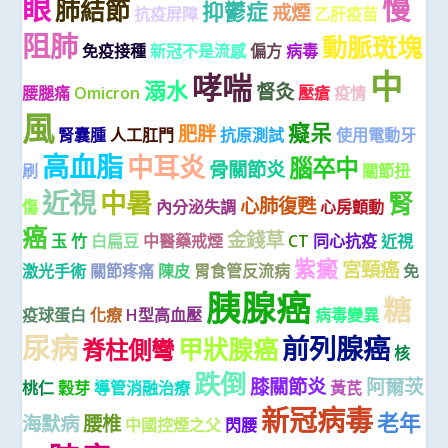
眼
慢
肺結節
抑鬱症
戒煙
抗疫屏障
乙肝疫苗
阻肺
動脈斑塊
免疫接種
新冠不是流感
偏方
病毒
中
哮喘
溺水
督灸
腰腿痛
Omicron
壓瘡
疫情
風
癡呆
肥胖
腎囊腫
人工肛門
抗原測試
使用電動牙
高血脂
中耳炎
腦卒中
骨關節炎
刷
關節扭
近視
中暑
腎
心肺復甦
傷
內分泌失調
心房顫動
癌
金錢草
玉 竹
白扁豆
中醫藥戒煙
CT
同心抗疫
近視
紫癜
宮頸癌
激光手術
關節疼痛
陳皮
胃食管反流病
免
胰腺癌
糖
疫球蛋白
化療
H型高血壓
病毒變異
尿病
前列腺癌
甲狀腺癌
脊柱側彎
核
跌倒
膝關節炎
阿爾茨
桃仁
穀芽
導管消融治療
黃芪
新冠病毒
老年
海默病
腰椎
中國控煙之父
閃腰