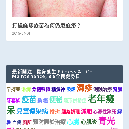
打過麻疹疫苗為何仍患麻疹？
2019-04-01
最新關注 : 健身養生 Fitness & Life
Maintenance, 8.8全民健身日
濕疹
早搏藥
淋病
骨髓移植
精氣神
吸煙
消融治療
腎臟
老年癡
疫苗
便秘
牙套族
桑 椹
隱形併發症
呆
兒童傳染病
骨折
減肥
經絡調理
心源性猝死
解
青光
心臟
預防勝於治療
心肌炎
暑
血癌
廁所