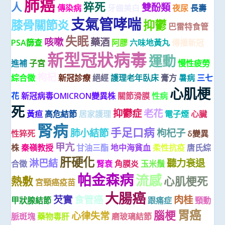
肺癌
人
猝死
雙酚類
傳染病
牙齒美白
夜尿
長壽
支氣管哮喘
膝骨關節炎
抑鬱
巴雷特食管
失眠
咳嗽
藥酒
PSA篩查
阿膠
六味地黃丸
傳播新冠
新型冠狀病毒
運動
進補
子宮
慢性疲勞
枸杞
綜合徵
新冠診療
絕經
護理老年臥床
膏方
暑病
三七
心肌梗
花
新冠病毒OMICRON變異株
關節滑膜
性病
死
抑鬱症
老花
黃疸
高危結節
居家護理
電子煙
心臟
腎病
手足口病
肺小結節
枸杞子
性猝死
δ變異
甲亢
株
秦嶺教授
甘油三酯
地中海貧血
柔性抗疫
唐氏綜
肝硬化
淋巴結
聽力衰退
合徵
腎衰
角膜炎
玉米鬚
帕金森病
流感
熱敷
心肌梗死
宮頸癌疫苗
大腸癌
芡實
食管癌
肉桂
甲狀腺結節
跟痛症
頸動
胃癌
腦梗
心律失常
脈斑塊
藥物毒肝
磨玻璃結節