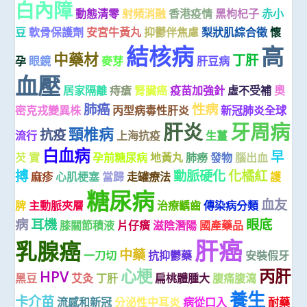
白內障
動態清零
射頻消融
香港疫情
黑枸杞子
赤小
豆
軟骨保護劑
安宮牛黃丸
抑鬱伴焦慮
梨狀肌綜合徵
懷
高
結核病
中藥材
丁肝
孕
眼鏡
麥芽
肝豆病
血壓
居家隔離
痔瘡
腎臟癌
疫苗加強針
虛不受補
奧
肺癌
性病
密克戎變異株
丙型病毒性肝炎
新冠肺炎全球
肝炎
牙周病
頸椎病
抗疫
流行
上海抗疫
生薑
白血病
早
芡 實
孕前糖尿病
地黃丸
肺癆
發物
腦出血
搏
動脈硬化
化橘紅
麻疹
心肌梗塞
當歸
走罐療法
護
糖尿病
血友
脾
主動脈夾層
治療齲齒
傳染病分類
病
耳機
眼底
膝關節積液
片仔癀
滋陰潛陽
國產藥品
肝癌
乳腺癌
中藥
一刀切
抗抑鬱藥
安裝假牙
心梗
丙肝
HPV
黑豆
艾灸
丁肝
扁桃體腫大
腹痛腹瀉
養生
卡介苗
流感和新冠
分泌性中耳炎
病從口入
耐藥