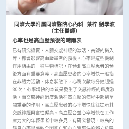
同濟大學附屬同濟醫院心內科 葉梓 劉學波
（主任醫師）
心率也是高血壓預後的晴雨表
已有研究證實，人體交感神經的激活、高鹽的攝入
等，都會影響高血壓患者的預後。心率是這些機制
作用結果的一種生物標記，在預測高血壓患者的預
後方面有重要意義。高血壓患者的心率增快一般指
在非體力活動、休息狀態下，心跳次數每分鐘超過
80次。心率增快的本質是發生了交感神經的過度激
活，而交感神經過度激活在高血壓的病程中起到至
關重要的作用，高血壓患者的心率增快往往提示其
交感神經興奮性偏高。高血壓合並心率增快在工作
壓力大的年輕患者中較多見，有研究發現，較高的
靜息心率是導致全因死亡和心血管事件的獨立危險