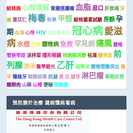
血脂
心肺復蘇
忌口
結核病
胃腸道腫瘤
肝衰竭
牙
梅毒
甲醛
孕
房顫
齒
薏苡仁
秋果
結核菌素試驗
冠心病
愛滋
期
HIV
血清
心悸
高血壓急症
病
痛風
罕見病
水痘
急救
腰椎病
抑鬱
腰椎
前
管狹窄症
涼拌菜
隱形眼鏡
視網膜病變
祛濕
腰突症
乙肝
列腺
游泳
醫學驗光
超聲波
腰椎間盤突出
植
淋巴瘤
牙
種植牙
戰勝病毒
抗凝
黃 豆
拔牙
單眼近視
龍眼肉
山藥
山楂
便秘
頸動脈
預防勝於治療 識病懂病看病