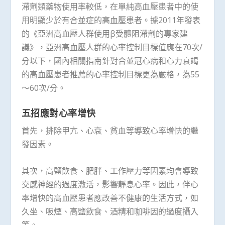
滯劑類藥物使用率較低，在單純高血壓患者中的使
用明顯少於有合並症的高血壓患者。據2011年發表
的《亞洲高血壓人群使用β受體阻滯劑的專家建
議》，亞洲高血壓人群的心率控制目標值應在70次/
分以下，國內相關指南針對合並冠心病和心力衰竭
的高血壓患者推薦的心率控制目標更為嚴格，為55
～60次/分。
五招應對心率增快
首先，排除甲亢、心衰、貧血等導致心率增快的繼
發因素。
其次，高鹽飲食、肥胖、工作壓力等因素均會導致
交感神經的過度激活，影響靜息心率。因此，伴心
率增快的高血壓患者應改善不健康的生活方式，如
久坐、吸煙、高鹽飲食、酒精和咖啡因的過度攝入
等。