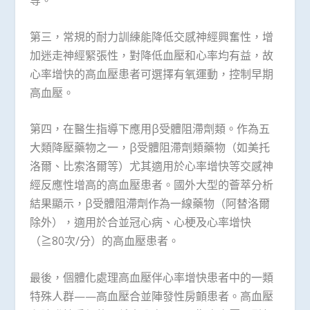
第三，常規的耐力訓練能降低交感神經興奮性，增
加迷走神經緊張性，對降低血壓和心率均有益，故
心率增快的高血壓患者可選擇有氧運動，控制早期
高血壓。
第四，在醫生指導下應用β受體阻滯劑類。作為五
大類降壓藥物之一，β受體阻滯劑類藥物（如美托
洛爾、比索洛爾等）尤其適用於心率增快等交感神
經反應性增高的高血壓患者。國外大型的薈萃分析
結果顯示，β受體阻滯劑作為一線藥物（阿替洛爾
除外），適用於合並冠心病、心梗及心率增快
（≧80次/分）的高血壓患者。
最後，個體化處理高血壓伴心率增快患者中的一類
特殊人群——高血壓合並陣發性房顫患者。高血壓