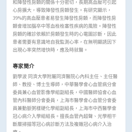
和陣發性房顫的關係十分密切，長期高血壓可引起
心房擴大，導致陣發性房顫發生。有研究顯示，
39%的高血壓患者易發生陣發性房顫，而陣發性房
顫會增加腦卒中等血栓栓塞性疾病的風險。陣發性
房顫的確診依賴於房顫發生時的心電圖診斷，因此
患者需要有意識地自我監測心率，在無明顯誘因下
出現心率突然增快時，應及時就醫。
專家簡介
劉學波 同濟大學附屬同濟醫院心內科主任、主任醫
師、教授、博士生導師，中華醫學會心血管病分會
委員兼心血管影像學組副組長，中國醫師協會心血
管內科醫師分會委員，上海市醫學會心血管分會委
員兼動脈粥樣硬化學組副組長，上海市中西醫學會
冠心病介入學組組長。擅長血管內超聲、光學相干
斷層掃描等冠心病診斷方法及複雜冠心病介入治
療。