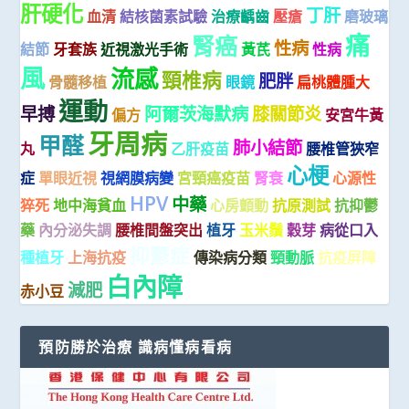
肝硬化
丁肝
血清
結核菌素試驗
治療齲齒
壓瘡
磨玻璃
痛
腎癌
性病
結節
牙套族
近視激光手術
黃芪
性病
風
流感
頸椎病
肥胖
骨髓移植
眼鏡
扁桃體腫大
運動
早搏
阿爾茨海默病
膝關節炎
偏方
安宮牛黃
牙周病
甲醛
肺小結節
丸
乙肝疫苗
腰椎管狹窄
心梗
症
單眼近視
視網膜病變
宮頸癌疫苗
腎衰
心源性
HPV
中藥
猝死
地中海貧血
心房顫動
抗原測試
抗抑鬱
藥
內分泌失調
腰椎間盤突出
植牙
玉米鬚
穀芽
病從口入
抑鬱症
種植牙
上海抗疫
傳染病分類
頸動脈
抗疫屏障
白內障
減肥
赤小豆
預防勝於治療 識病懂病看病