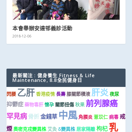
本會舉辦安達邨義診活動
2018-12-06
最新關注 : 健身養生 Fitness & Life
Maintenance, 8.8全民健身日
乙肝
肝炎
閃腰
香港疫情
長壽
膝關節積液
夜尿
前列腺癌
抑鬱症
藥物毒肝
懷孕
關節扭傷
秋果
中風
罕見病
骨折
金錢草
戒
角膜炎
薏苡仁
病毒
乳
煙
枸杞
奧密克戎變異株
艾灸
δ變異株
居家隔離