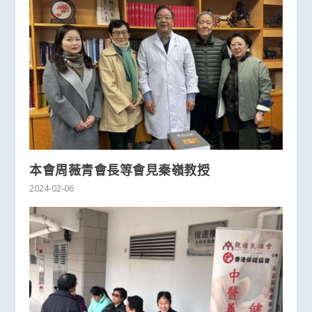
本會周薇青會長等會見秦嶺教授
2024-02-06