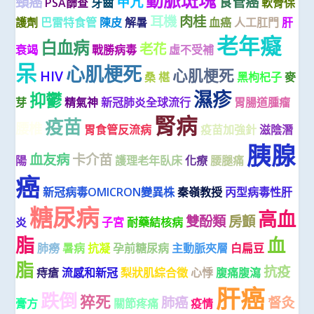
頸癌
甲亢
食管癌
PSA篩查
牙齒
軟骨保
耳機
肉桂
護劑
巴雷特食管
陳皮
解暑
血癌
人工肛門
肝
老年癡
白血病
老花
衰竭
戰勝病毒
虛不受補
呆
心肌梗死
心肌梗死
HIV
桑 椹
黑枸杞子
麥
濕疹
抑鬱
芽
精氣神
新冠肺炎全球流行
胃腸道腫瘤
腎病
疫苗
腰椎
胃食管反流病
疫苗加強針
滋陰潛
胰腺
血友病
卡介苗
陽
護理老年臥床
化療
腰腿痛
癌
新冠病毒OMICRON變異株
秦嶺教授
丙型病毒性肝
糖尿病
高血
雙酚類
房顫
炎
子宮
耐藥結核病
脂
血
肺癆
暑病
抗凝
孕前糖尿病
主動脈夾層
白扁豆
脂
抗疫
痔瘡
流感和新冠
梨狀肌綜合徵
心悸
腹痛腹瀉
肝癌
跌倒
猝死
肺癌
督灸
膏方
關節疼痛
疫情