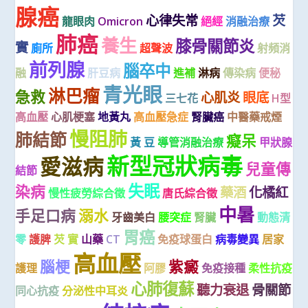
腺癌
心律失常
芡
龍眼肉
Omicron
絕經
消融治療
肺癌
養生
膝骨關節炎
實
廁所
超聲波
射頻消
前列腺
腦卒中
融
肝豆病
進補
淋病
傳染病
便秘
青光眼
淋巴瘤
急救
心肌炎
眼底
三七花
H型
高血壓
心肌梗塞
地黃丸
高血壓急症
腎臟癌
中醫藥戒煙
慢阻肺
肺結節
癡呆
黃 豆
導管消融治療
甲狀腺
新型冠狀病毒
愛滋病
兒童傳
結節
失眠
染病
藥酒
化橘紅
慢性疲勞綜合徵
唐氏綜合徵
中暑
手足口病
溺水
牙齒美白
腰突症
腎臟
動態清
胃癌
零
護脾
芡 實
山藥
CT
免疫球蛋白
病毒變異
居家
高血壓
腦梗
紫癜
護理
阿膠
免疫接種
柔性抗疫
心肺復蘇
聽力衰退
骨關節
同心抗疫
分泌性中耳炎