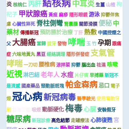
結核病
中耳炎
丙肝
炎
枸
核桃仁
生薑
山楂
甲狀腺癌
杞子
游泳
黃疸
麻疹
隱形眼鏡
抑鬱伴焦
脊柱側彎
便秘
中
慮
心臟性猝死
腎囊腫
關節滑膜
藥材
熱敷
預防勝於治療
傳播新冠
丁肝
中國控煙之
哮喘
大腸癌
孕期
父
當歸
拔牙
發物
玉 竹
跟痛
支氣管
症
六味地黃丸
黑豆
經絡調理
隱形併發症
哮喘
腰椎病
咳嗽
一刀切
涼拌菜
抑鬱
腦出血
祛濕
近視
老年人
水痘
淋巴結
片仔癀
早搏藥
新冠不
帕金森病
忌口
是流感
國產藥品
頸動脈斑塊
電子
冠心病
新冠病毒
煙
醫學驗光
使用電動牙
梅毒
心臟
動脈硬化
刷
甘油三酯
吸煙
安裝假牙
糖尿病
心肺復甦
宮
新冠診療
高危結節
走罐療法
動脈斑塊