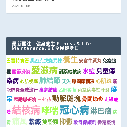
2021-07-06
最新關注 : 健身養生 Fitness & Life
Maintenance, 8.8全民健身日
養生
巴雷特食管
奧密克戎變異株
安宮牛黃丸
免疫接
愛滋病
水痘
兒童傳
種
關節滑膜
耐藥結核病
肺結節
染病
心肌炎
心肌梗塞
艾灸
膝關節積液
新
癡
冠肺炎全球流行
高危結節
乙肝疫苗
丙型病毒性肝炎
動脈斑塊
呆
骨關節炎
頸動脈斑塊
三七花
走罐療
冠心病
結核病
哮喘
淋巴瘤
法
病
痛風
抑鬱
紫癜
雙酚類
毒
軟骨保護劑
香港疫情