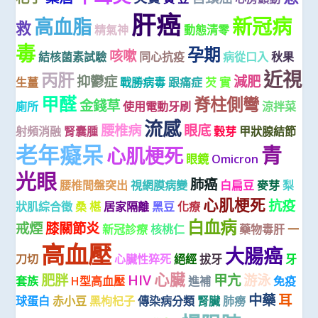
肝癌
新冠病
高血脂
救
精氣神
動態清零
毒
孕期
咳嗽
結核菌素試驗
同心抗疫
病從口入
秋果
近視
丙肝
抑鬱症
減肥
生薑
戰勝病毒
跟痛症
芡 實
甲醛
脊柱側彎
金錢草
廁所
使用電動牙刷
涼拌菜
流感
腰椎病
眼底
射頻消融
腎囊腫
穀芽
甲狀腺結節
老年癡呆
青
心肌梗死
眼鏡
Omicron
光眼
肺癌
腰椎間盤突出
視網膜病變
白扁豆
麥芽
梨
心肌梗死
抗疫
狀肌綜合徵
桑 椹
居家隔離
黑豆
化療
白血病
戒煙
膝關節炎
新冠診療
核桃仁
藥物毒肝
一
高血壓
大腸癌
刀切
心臟性猝死
絕經
拔牙
牙
心臟
肥胖
HIV
甲亢
游泳
套族
H型高血壓
進補
免疫
中藥
耳
球蛋白
赤小豆
黑枸杞子
傳染病分類
腎臟
肺癆