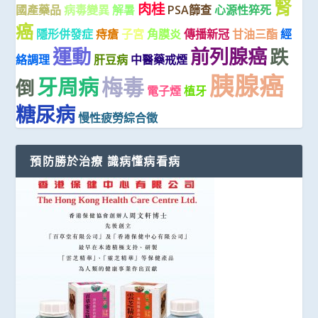
腎
肉桂
國產藥品
病毒變異
解暑
PSA篩查
心源性猝死
癌
隱形併發症
痔瘡
子宮
角膜炎
傳播新冠
甘油三酯
經
運動
前列腺癌
跌
絡調理
肝豆病
中醫藥戒煙
胰腺癌
梅毒
牙周病
倒
電子煙
植牙
糖尿病
慢性疲勞綜合徵
預防勝於治療 識病懂病看病