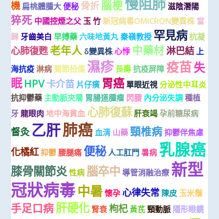
慢阻肺
腦梗
機
骨折
扁桃體腫大
便秘
滋陰潛陽
猝死
中國控煙之父
玉 竹
新冠病毒OMICRON變異株
當
罕見病
歸
牙齒美白
早搏藥
六味地黃丸
秦嶺教授
抗凝
老年人
中藥材
心肺復甦
淋巴結
δ變異株
心悸
上
濕疹
疫苗
失
海抗疫
淋病
關節扭傷
長壽
抗疫屏障
眠
胃癌
HPV
卡介苗
片仔癀
單眼近視
分泌性中耳炎
抗抑鬱藥
主動脈夾層
胃腸道腫瘤
閃腰
內分泌失調
種植
心肺復蘇
牙
龍眼肉
地中海貧血
肝衰竭
孕前糖尿病
肺癌
乙肝
頸椎病
督灸
血清
山藥
抑鬱伴焦慮
乳腺癌
便秘
化橘紅
抑鬱
腰腿痛
人工肛門
暑病
新型
膝骨關節炎
腦卒中
性病
導管消融治療
冠狀病毒
中暑
心律失常
懷孕
陳皮
玉米鬚
肝硬化
手足口病
枸杞
腎衰
黃芪
頸動脈
隱形眼鏡