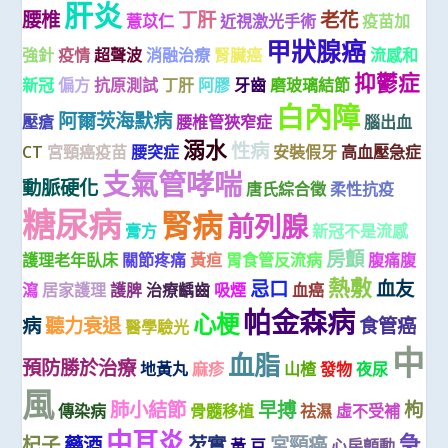
肝炎
腰椎
丁肝
老花
薏苡仁
近視激光手術
疫苗加
甲狀腺癌
強針
疫情
超聲波
消融治療
腎臟癌
流感和
抑鬱症
新冠
偏方
抗原測試
丁肝
阿膠
牙齒
磨玻璃結節
白內障
阿爾茨海默病
壓瘡
腰椎管狹窄症
腦出血
溺水
性病
CT
宮頸癌疫苗
腰突症
安裝假牙
高血壓急症
支氣管哮喘
動脈硬化
唐氏綜合徵
柔性抗疫
糖尿病
腎病
前列腺
膏方
新冠不是流感
房顫
護理老年臥床
關節疼痛
黃疸
胃食管反流病
腹痛腹
熱敷
忌口
血友
瀉
居家護理
護脾
治療齲齒
吸煙
血癌
帕金森病
心梗
病
聽力衰退
食管癌
醫學驗光
中
血脂
預防勝於治療
地黃丸
麻疹
山楂
發物
夜尿
風
肺小結節
早搏
枸
傳染病
骨髓移植
祛濕
虛不受補
中耳炎
急
杞子
藥酒
芡實
宮頸癌
黃 豆
心房顫動