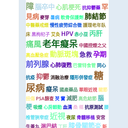
障
腦卒中
罕
心肌梗死
抗抑鬱藥
肺結節
見病
麥芽
暑病
軟骨保護劑
中醫藥戒煙
慢性疲勞綜合徵
護理老年臥
丙肝
HPV
床
黑枸杞子
艾灸
赤小豆
老年癡呆
痛風
中國控煙之父
動脈斑塊
孕期
急救
高血壓急症
前列腺
心肺復甦
巴雷特食管
同心
糖
抑鬱
抗疫
消融治療
隱形併發症
尿病
癡呆
國產藥品
單眼近視
關節
腦
減肥
扭傷
PSA篩查
芡 實
高危結節
梗
吸煙
心房顫動
血清
桑 椹
抗原測試
腰
近視
椎管狹窄症
夜尿
骨髓移植
安宮
膝骨關節炎
淋巴結
牛黃丸
丁肝
新