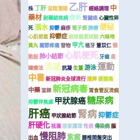
乙肝
中
丁肝
株
滋陰潛陽
經絡調理
藥材
骨折
耐藥結核病
腎臟癌
心臟性猝
便秘
溺水
死
抑鬱
麻疹
電子煙
肺癆
抑鬱症
心肌梗塞
結核菌素試驗
六味地
甲亢
黃丸
關節疼痛
發物
植牙
薏苡仁
頸
心肌梗死
肺小結節
動脈
牙齒
走
運動
流感
游泳
罐療法
抗凝
生薑
中暑
新冠肺炎全球流行
護脾
腰腿痛
新冠病毒
中藥
當歸
胃食管反流病
糖尿病
甲狀腺癌
抑鬱伴焦慮
肝癌
腎病
抑鬱症
甲狀腺結節
肝硬化
祛濕
居家護理
性病
傳染病
腦
慢阻肺
紫癜
出血
腰椎間盤突出