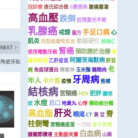
冠診療
唐氏綜合徵
δ變異株
腹痛腹瀉
高血壓
跌倒
近視激光手術
乳腺癌
手足口病
戒煙
心
偏方
肌炎
動脈硬化
丙型病毒性肝炎
核桃仁
NEXT
腎癌
預防勝於治療
使用電動牙刷
流
阿爾茨海默病
感和新冠
乙肝疫苗
肝豆
談陶瓷牙貼
老
病
免疫球蛋白
精氣神
玉米鬚
龍眼肉
牙周病
年人
卡介苗
疫情
進補
結核病
宮頸癌
HIV
肥胖
腰突
水痘
忌口
症
地黃丸
心悸
傳染病分類
肝炎
高血脂
脊
眼底
CT
黃 豆
柱側彎
宮頸癌疫苗
一刀切
虛不受補
白血病
膝關節積液
主動脈夾層
山藥
襲