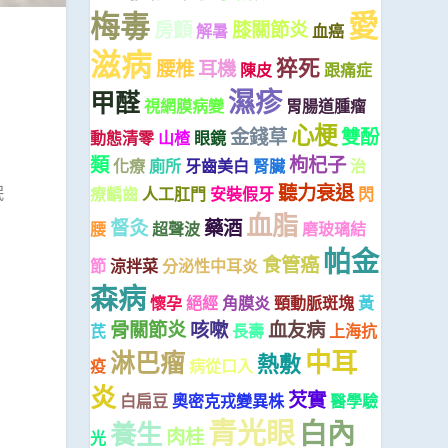
愛
梅毒
房顫
膝關節炎
解暑
血癌
滋病
猝死
腰椎
耳機
陳皮
跟痛症
濕疹
甲醛
視網膜病變
胃腸道腫瘤
心梗
金錢草
雙酚
動態清零
山楂
眼鏡
類
枸杞子
化療
廁所
牙齒美白
腎臟
治
聽力衰退
眠
療齲齒
人工肛門
安裝假牙
閃
血脂
督灸
藥酒
腰
超聲波
磨玻璃結
測
帕金
食管癌
節
涼拌菜
分泌性中耳炎
步
森病
懷孕
絕經
角膜炎
頸動脈斑塊
黃
骨關節炎
咳嗽
血友病
芪
長壽
上海抗
中耳
淋巴瘤
熱敷
疫
病從口入
炎
芡實
白扁豆
奧密克戎變異株
醫學驗
青光眼
白內
養生
肉桂
光