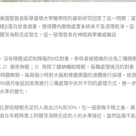
美國聖路易斯華盛頓大學醫學院的最新研究回答了這一問題：當
樣β蛋白就會過量，使得體內廢物處置系統來不及清理乾淨。這
爾茨海默氏症發生。這一發現發表在神經病學權威雜誌
之間，沒有睡眠或認知障礙的8位對象。參與者被隨機的分為三種睡
；2）徹夜無眠；3）用羥丁酸鈉輔助睡眠。每種處理情況的對象
小時觀察期。每兩個小時對大腦和脊髓周圍的液體進行採樣，檢
到6個月後返回來再進行三種處理中另外不同的處理方式，進一
水準的變化。
比那些睡眠充足的人高出25%到30%。在一個夜晚不睡之後，澱
易在年輕時患上阿爾茨海默氏症的人的水準接近。當然這還不能