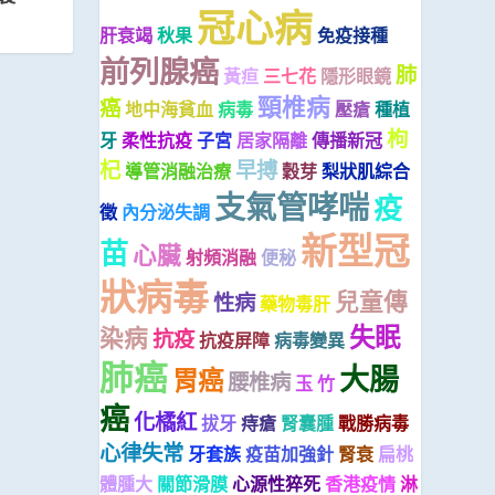
冠心病
肝衰竭
秋果
免疫接種
前列腺癌
肺
黃疸
三七花
隱形眼鏡
頸椎病
癌
地中海貧血
病毒
壓瘡
種植
枸
牙
柔性抗疫
子宮
居家隔離
傳播新冠
杞
早搏
導管消融治療
穀芽
梨狀肌綜合
支氣管哮喘
疫
徵
內分泌失調
新型冠
苗
心臟
射頻消融
便秘
狀病毒
兒童傳
性病
藥物毒肝
失眠
染病
抗疫
抗疫屏障
病毒變異
肺癌
大腸
胃癌
腰椎病
玉 竹
癌
化橘紅
拔牙
痔瘡
腎囊腫
戰勝病毒
心律失常
牙套族
疫苗加強針
腎衰
扁桃
體腫大
關節滑膜
心源性猝死
香港疫情
淋