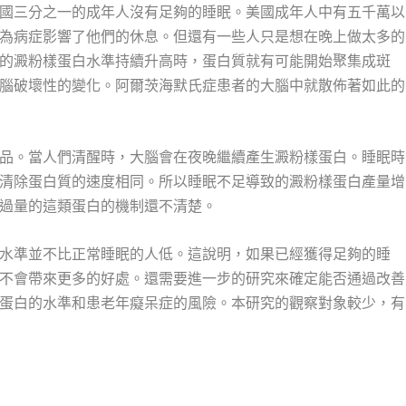
美國三分之一的成年人沒有足夠的睡眠。美國成年人中有五千萬以
為病症影響了他們的休息。但還有一些人只是想在晚上做太多的
的澱粉樣蛋白水準持續升高時，蛋白質就有可能開始聚集成斑
腦破壞性的變化。阿爾茨海默氏症患者的大腦中就散佈著如此的
品。當人們清醒時，大腦會在夜晚繼續產生澱粉樣蛋白。睡眠時
清除蛋白質的速度相同。所以睡眠不足導致的澱粉樣蛋白產量增
過量的這類蛋白的機制還不清楚。
水準並不比正常睡眠的人低。這說明，如果已經獲得足夠的睡
不會帶來更多的好處。還需要進一步的研究來確定能否通過改善
蛋白的水準和患老年癡呆症的風險。本研究的觀察對象較少，有