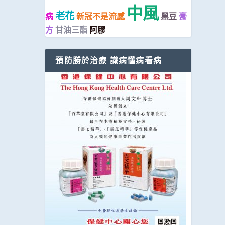
中風
老花
病
新冠不是流感
黑豆
膏
方
甘油三酯
阿膠
預防勝於治療 識病懂病看病