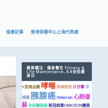
協會記事
香港保健中心上海代表處
最新關注 : 健身養生 Fitness &
Life Maintenance, 8.8全民健
身日
哮喘
H型高血壓
秦嶺教授
片仔癀
早
胰腺癌
心肺復
搏藥
Omicron
蘇
孕前糖尿病
新冠病毒OMICRON變異