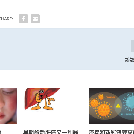
SHARE:
談
區
早期診斷肝癌又一利器
流感和新冠雙雙來