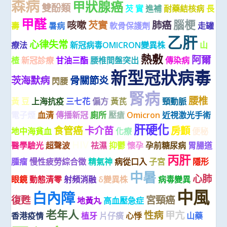
森病
甲狀腺癌
雙酚類
芡 實
進補
耐藥結核病
長
甲醛
腦梗
咳嗽
芡實
肺癌
壽
暑病
軟骨保護劑
走罐
乙肝
心律失常
療法
新冠病毒OMICRON變異株
山
熱敷
阿爾
楂
新冠診療
甘油三酯
腰椎間盤突出
傳染病
新型冠狀病毒
茨海默病
骨關節炎
閃腰
腎病
腰椎
黃 豆
上海抗疫
三七花
偏方
黃芪
頸動脈
電子煙
血清
傳播新冠
廁所
壓瘡
Omicron
近視激光手術
肝硬化
食管癌
卡介苗
房顫
地中海貧血
化療
便秘
HIV
醫學驗光
超聲波
祛濕
抑鬱
懷孕
孕前糖尿病
胃腸道
丙肝
腫瘤
慢性疲勞綜合徵
精氣神
病從口入
子宮
隱形
中暑
心肺
眼鏡
動態清零
射頻消融
δ變異株
病毒變異
中風
白內障
復甦
宮頸癌
地黃丸
高血壓急症
老年人
性病
甲亢
香港疫情
植牙
片仔癀
心悸
山藥