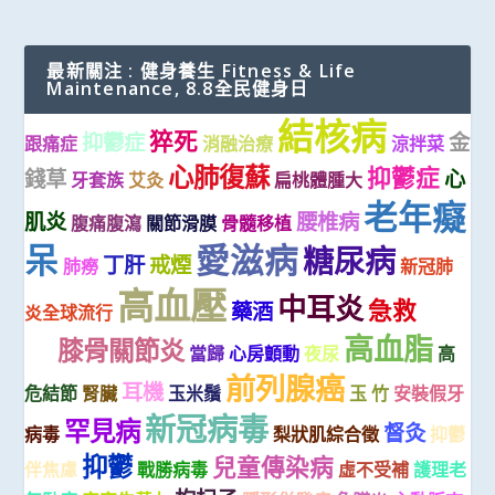
最新關注 : 健身養生 Fitness & Life
Maintenance, 8.8全民健身日
結核病
猝死
抑鬱症
金
跟痛症
消融治療
涼拌菜
心肺復蘇
抑鬱症
錢草
心
牙套族
艾灸
扁桃體腫大
老年癡
肌炎
腰椎病
腹痛腹瀉
關節滑膜
骨髓移植
呆
愛滋病
糖尿病
丁肝
戒煙
肺癆
新冠肺
高血壓
中耳炎
跌
急救
藥酒
炎全球流行
高血脂
倒
膝骨關節炎
當歸
心房顫動
夜尿
高
前列腺癌
耳機
危結節
腎臟
玉米鬚
玉 竹
安裝假牙
新冠病毒
罕見病
督灸
病毒
梨狀肌綜合徵
抑鬱
抑鬱
兒童傳染病
伴焦慮
戰勝病毒
虛不受補
護理老