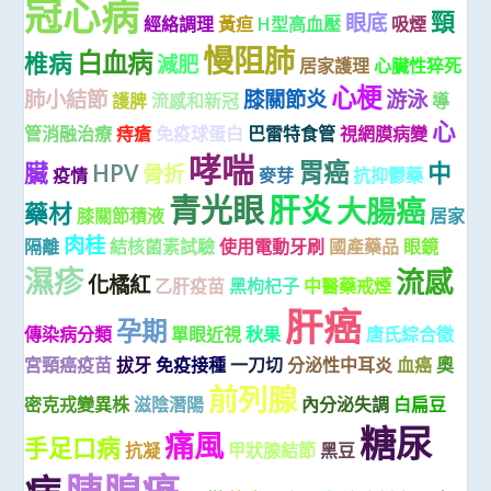
冠心病
頸
眼底
經絡調理
黃疸
H型高血壓
吸煙
慢阻肺
白血病
椎病
減肥
居家護理
心臟性猝死
心梗
肺小結節
膝關節炎
游泳
護脾
流感和新冠
導
心
管消融治療
痔瘡
免疫球蛋白
巴雷特食管
視網膜病變
哮喘
胃癌
臟
HPV
中
骨折
疫情
麥芽
抗抑鬱藥
青光眼
肝炎
大腸癌
藥材
膝關節積液
居家
肉桂
隔離
結核菌素試驗
使用電動牙刷
國產藥品
眼鏡
濕疹
流感
化橘紅
乙肝疫苗
黑枸杞子
中醫藥戒煙
肝癌
孕期
傳染病分類
單眼近視
秋果
唐氏綜合徵
宮頸癌疫苗
拔牙
免疫接種
一刀切
分泌性中耳炎
血癌
奧
前列腺
密克戎變異株
滋陰潛陽
內分泌失調
白扁豆
糖尿
痛風
手足口病
抗凝
甲狀腺結節
黑豆