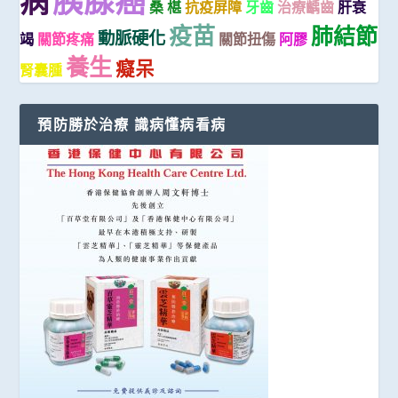
胰腺癌
病
桑 椹
抗疫屏障
牙齒
治療齲齒
肝衰
疫苗
肺結節
動脈硬化
竭
關節疼痛
關節扭傷
阿膠
養生
癡呆
腎囊腫
預防勝於治療 識病懂病看病