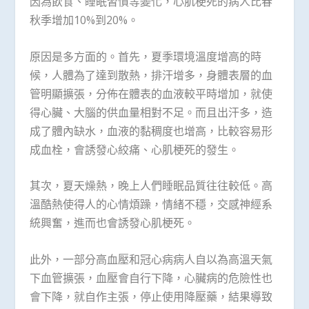
因為飲食、睡眠習慣等變化，心肌梗死的病人比春
秋季增加10%到20%。
原因是多方面的。首先，夏季環境溫度增高的時
候，人體為了達到散熱，排汗增多，身體表層的血
管明顯擴張，分佈在體表的血液較平時增加，就使
得心臟、大腦的供血量相對不足。而且出汗多，造
成了體內缺水，血液的黏稠度也增高，比較容易形
成血栓，會誘發心絞痛、心肌梗死的發生。
其次，夏天燥熱，晚上人們睡眠品質往往較低。高
溫酷熱使得人的心情煩躁，情緒不穩，交感神經系
統興奮，進而也會誘發心肌梗死。
此外，一部分高血壓和冠心病病人自以為高溫天氣
下血管擴張，血壓會自行下降，心臟病的危險性也
會下降，就自作主張，停止使用降壓藥，結果導致