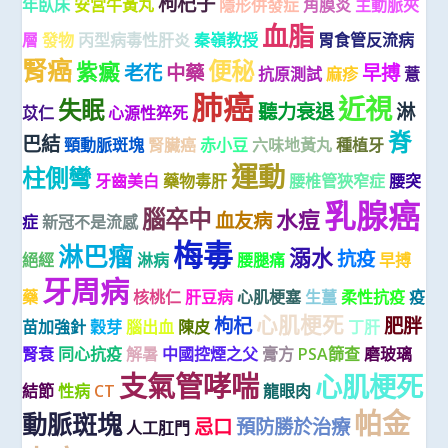
枸杞子
年臥床
安宮牛黃丸
隱形併發症
角膜炎
主動脈夾
血脂
層
發物
丙型病毒性肝炎
秦嶺教授
胃食管反流病
腎癌
便秘
紫癜
老花
中藥
早搏
抗原測試
麻疹
薏
肺癌
近視
失眠
聽力衰退
淋
苡仁
心源性猝死
脊
巴結
頸動脈斑塊
腎臟癌
赤小豆
六味地黃丸
種植牙
運動
柱側彎
牙齒美白
藥物毒肝
腰椎管狹窄症
腰突
乳腺癌
腦卒中
水痘
血友病
症
新冠不是流感
梅毒
淋巴瘤
溺水
抗疫
絕經
淋病
腰腿痛
早搏
牙周病
藥
核桃仁
肝豆病
心肌梗塞
生薑
柔性抗疫
疫
心肌梗死
枸杞
肥胖
苗加強針
穀芽
腦出血
陳皮
丁肝
腎衰
同心抗疫
解暑
中國控煙之父
膏方
PSA篩查
磨玻璃
支氣管哮喘
心肌梗死
結節
性病
CT
龍眼肉
帕金
動脈斑塊
忌口
預防勝於治療
人工肛門