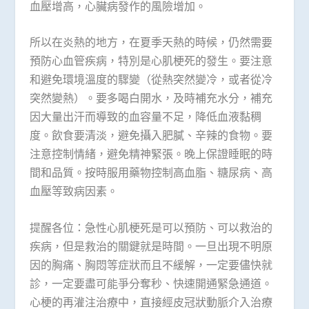
血壓增高，心臟病發作的風險增加。
所以在炎熱的地方，在夏季天熱的時候，仍然需要
預防心血管疾病，特別是心肌梗死的發生。要注意
和避免環境溫度的驟變（從熱突然變冷，或者從冷
突然變熱）。要多喝白開水，及時補充水分，補充
因大量出汗而導致的血容量不足，降低血液黏稠
度。飲食要清淡，避免攝入肥膩、辛辣的食物。要
注意控制情緒，避免精神緊張。晚上保證睡眠的時
間和品質。按時服用藥物控制高血脂、糖尿病、高
血壓等致病因素。
提醒各位：急性心肌梗死是可以預防、可以救治的
疾病，但是救治的關鍵就是時間。一旦出現不明原
因的胸痛、胸悶等症狀而且不緩解，一定要儘快就
診，一定要盡可能爭分奪秒、快速開通緊急通道。
心梗的再灌注治療中，直接經皮冠狀動脈介入治療