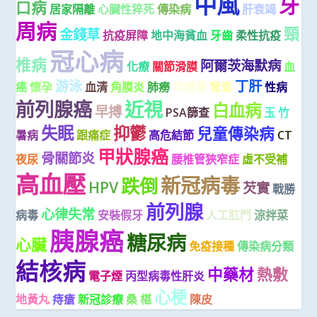
中風
牙
口病
居家隔離
心臟性猝死
傳染病
肝衰竭
周病
頸
金錢草
抗疫屏障
地中海貧血
牙齒
柔性抗疫
冠心病
椎病
阿爾茨海默病
化療
關節滑膜
血
游泳
丁肝
癌
懷孕
血清
角膜炎
肺癆
早搏藥
腎衰
性病
前列腺癌
近視
白血病
早搏
PSA篩查
玉 竹
失眠
抑鬱
兒童傳染病
暑病
跟痛症
高危結節
CT
甲狀腺癌
骨關節炎
夜尿
腰椎管狹窄症
虛不受補
高血壓
新冠病毒
跌倒
HPV
芡實
戰勝
前列腺
心律失常
病毒
安裝假牙
人工肛門
涼拌菜
胰腺癌
糖尿病
心臟
免疫接種
傳染病分類
結核病
中藥材
熱敷
電子煙
丙型病毒性肝炎
心梗
地黃丸
痔瘡
新冠診療
桑 椹
陳皮