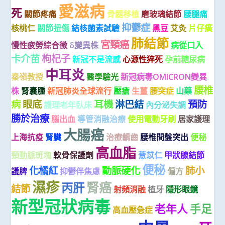
愛滋病
死
關節疼痛
骨髓移植
磨玻璃結節
腰腿痛
抑鬱症
核桃仁
關節扭傷
結核菌素試驗
黑豆
艾灸
片仔癀
肺結節
宮頸癌
慢性疲勞綜合徵
δ變異株
病從口入
卡介苗
枸杞子
新冠不是流感
心源性猝死
孕前糖尿病
中耳炎
秦嶺教授
醫學驗光
新冠病毒OMICRON變異
腰椎
株
腎囊腫
新冠肺炎全球流行
壓瘡
生薑
腰突症
山藥
病
眼底
耳機
淋巴結
預防
護理老年臥床
內分泌失調
勝於治療
腦出血
導管消融治療
使用電動牙刷
居家護理
大腸癌
上海抗疫
腎臟
治療齲齒
腰椎間盤突出
便秘
高血脂
頸動脈斑塊
軟骨保護劑
薏苡仁
甲狀腺結節
便秘
化橘紅
動脈硬化
肺小
護脾
抑鬱伴焦慮
偏方
濕疹
腎癌
丙肝
結節
射頻消融
植牙
隱形眼鏡
新型冠狀病毒
老年人
手足
高血壓急症