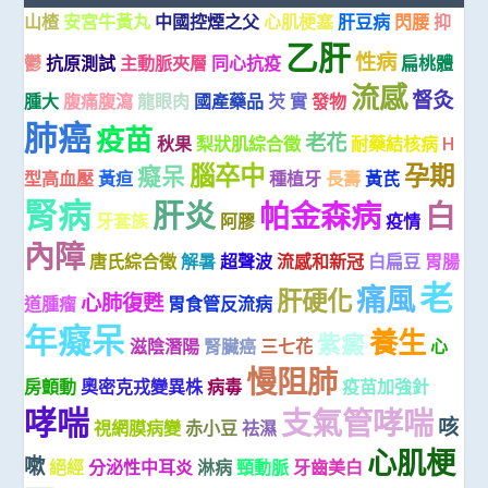
山楂
安宮牛黃丸
中國控煙之父
心肌梗塞
肝豆病
閃腰
抑
乙肝
性病
鬱
抗原測試
主動脈夾層
同心抗疫
扁桃體
流感
督灸
腫大
腹痛腹瀉
龍眼肉
國產藥品
芡 實
發物
肺癌
疫苗
老花
秋果
梨狀肌綜合徵
耐藥結核病
H
腦卒中
孕期
癡呆
型高血壓
黃疸
種植牙
長壽
黃芪
腎病
肝炎
帕金森病
白
牙套族
阿膠
疫情
內障
唐氏綜合徵
解暑
超聲波
流感和新冠
白扁豆
胃腸
老
痛風
肝硬化
心肺復甦
道腫瘤
胃食管反流病
年癡呆
養生
紫癜
滋陰潛陽
腎臟癌
三七花
心
慢阻肺
房顫動
奧密克戎變異株
病毒
疫苗加強針
哮喘
支氣管哮喘
咳
視網膜病變
赤小豆
祛濕
心肌梗
嗽
絕經
分泌性中耳炎
淋病
頸動脈
牙齒美白