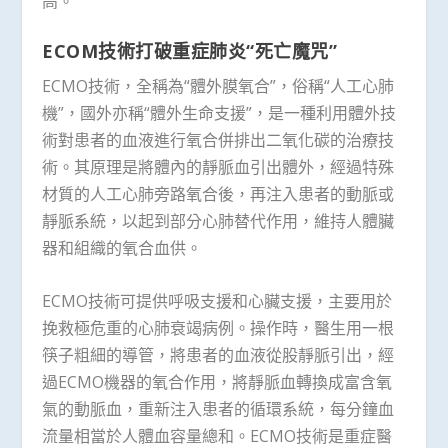
高。
ECOM技術打破重症肺炎“死亡魔咒”
ECMO技術，全稱為“體外膜氧合”，俗稱“人工心肺
機”，國外亦稱“體外生命支援”，是一種利用體外技
術對患者的血液進行氧合併排出二氧化碳的治療技
術。其原理是將體內的靜脈血引出體外，經過特殊
材質的人工心肺旁路氧合後，再注入患者的動脈或
靜脈系統，以起到部分心肺替代作用，維持人體臟
器和組織的氧合血供。
ECMO技術可提供呼吸支援和心臟支援，主要用於
挽救極危重的心肺衰竭病例。操作時，醫生用一根
筷子粗細的導管，將患者的血液從股靜脈引出，經
過ECMO機器的氧合作用，將靜脈血轉換成富含氧
氣的動脈血，重新注入患者的循環系統，每分鐘血
流量相當於人體血容量總和。ECMO技術是重症醫