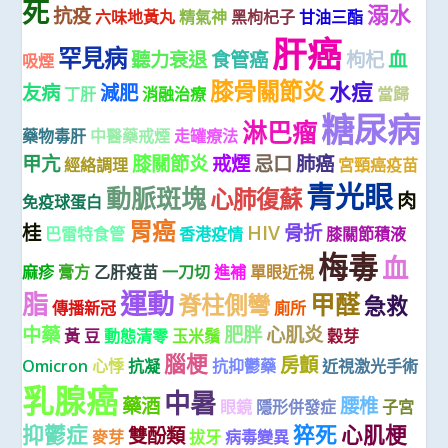
死
溺水
抗疫
六味地黃丸
精氣神
黑枸杞子
甘油三酯
肝癌
罕見病
聽力衰退
食管癌
枸杞
血
吸煙
膝骨關節炎
水痘
友病
減肥
丁肝
消融治療
當歸
糖尿病
淋巴瘤
藥物毒肝
中醫藥戒煙
走罐療法
甲亢
膝關節炎
戒煙
忌口
肺癌
經絡調理
宮頸癌疫苗
青光眼
動脈斑塊
心肺復蘇
肉
免疫球蛋白
胃癌
桂
HIV
骨折
巴雷特食管
香港疫情
膝關節積液
梅毒
血
麻疹
膏方
乙肝疫苗
一刀切
進補
單眼近視
運動
脂
甲醛
脊柱側彎
急救
傳播新冠
廁所
中藥
肥胖
心肌炎
黃 豆
動態清零
玉米鬚
穀芽
腦梗
房顫
Omicron
心悸
抗凝
抗抑鬱藥
近視激光手術
乳腺癌
中暑
藥酒
腰椎
眼鏡
隱形併發症
子宮
抑鬱症
猝死
心肌梗
雙酚類
麥芽
拔牙
病毒變異