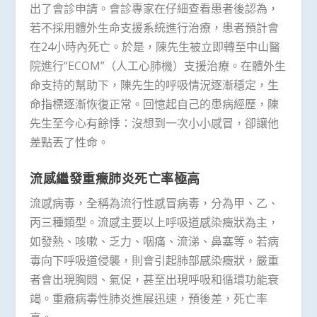
出了會診申請。會診專家在仔細查看患者後認為，
若不採用體外生命支援系統進行治療，患者預計會
在24小時內死亡。於是，陳先生被立即轉至中山醫
院進行“ECOM”（人工心肺機）支援治療。在體外生
命支持的幫助下，陳先生的呼吸情況逐漸穩定，生
命指標逐漸恢復正常。回憶起自己的患病經歷，陳
先生至今心有餘悸：沒想到一次小小感冒，卻讓他
差點丟了性命。
流感繼發重癥肺炎死亡率極高
流感病毒，全稱為流行性感冒病毒，分為甲、乙、
丙三種類型。流感主要以上呼吸道感染癥狀為主，
如發熱、咳嗽、乏力、咽痛、流涕、鼻塞等。若病
毒向下呼吸道侵襲，則會引起肺部感染癥狀，嚴重
者會出現胸悶、氣促，甚至出現呼吸和循環功能衰
竭。重癥病毒性肺炎進展迅速，預後差，死亡率