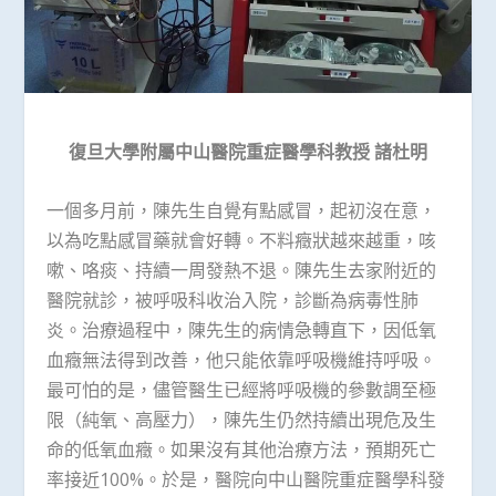
復旦大學附屬中山醫院重症醫學科教授 諸杜明
一個多月前，陳先生自覺有點感冒，起初沒在意，
以為吃點感冒藥就會好轉。不料癥狀越來越重，咳
嗽、咯痰、持續一周發熱不退。陳先生去家附近的
醫院就診，被呼吸科收治入院，診斷為病毒性肺
炎。治療過程中，陳先生的病情急轉直下，因低氧
血癥無法得到改善，他只能依靠呼吸機維持呼吸。
最可怕的是，儘管醫生已經將呼吸機的參數調至極
限（純氧、高壓力），陳先生仍然持續出現危及生
命的低氧血癥。如果沒有其他治療方法，預期死亡
率接近100%。於是，醫院向中山醫院重症醫學科發