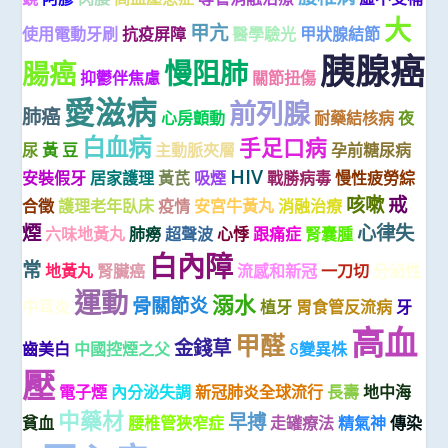
大
甲亢
使用電動牙刷
抗疫屏障
醫學驗光
甲狀腺結節
胰腺癌
慢阻肺
腸癌
抑鬱伴焦慮
關節扭傷
愛滋病
前列腺
肺癌
心房顫動
耐藥結核病
夜
白血病
手足口病
尿
黃 豆
主動脈夾層
孕前糖尿病
HIV
安裝假牙
居家護理
黃芪
吸煙
戰勝病毒
慢性疲勞綜
咳嗽
戒
合徵
護理老年臥床
疫情
安宮牛黃丸
消融治療
煙
心律失
六味地黃丸
肺癆
超聲波
心悸
跟痛症
腎囊腫
白內障
常
地黃丸
腎臟癌
流感和新冠
一刀切
分泌性
運動
溺水
骨關節炎
中耳炎
植牙
胃食管反流病
牙
高血
甲醛
金錢草
齒美白
中國控煙之父
δ變異株
壓
電子煙
內分泌失調
新冠肺炎全球流行
長壽
地中海
中藥材
早搏
貧血
腰椎管狹窄症
走罐療法
精氣神
傳染