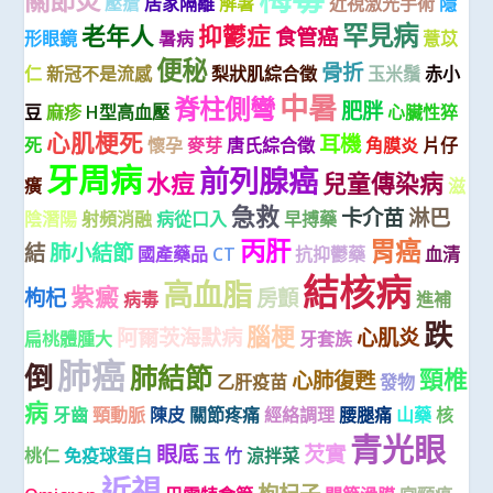
關節炎
壓瘡
居家隔離
解暑
近視激光手術
隱
罕見病
老年人
抑鬱症
食管癌
形眼鏡
暑病
薏苡
便秘
骨折
仁
新冠不是流感
梨狀肌綜合徵
玉米鬚
赤小
中暑
脊柱側彎
肥胖
豆
麻疹
H型高血壓
心臟性猝
心肌梗死
耳機
死
懷孕
麥芽
唐氏綜合徵
角膜炎
片仔
牙周病
前列腺癌
水痘
兒童傳染病
癀
滋
急救
卡介苗
淋巴
陰潛陽
射頻消融
病從口入
早搏藥
丙肝
胃癌
結
肺小結節
國產藥品
CT
抗抑鬱藥
血清
結核病
高血脂
紫癜
枸杞
房顫
病毒
進補
跌
腦梗
阿爾茨海默病
心肌炎
扁桃體腫大
牙套族
肺癌
倒
肺結節
頸椎
心肺復甦
乙肝疫苗
發物
病
牙齒
頸動脈
陳皮
關節疼痛
經絡調理
腰腿痛
山藥
核
青光眼
眼底
芡實
桃仁
免疫球蛋白
玉 竹
涼拌菜
近視