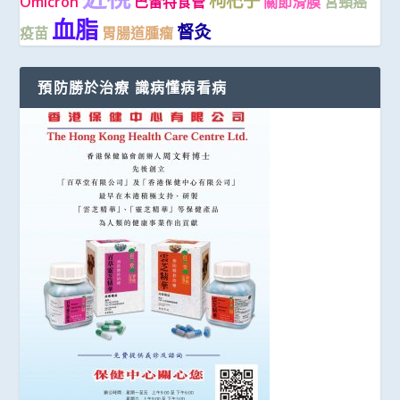
枸杞子
Omicron
巴雷特食管
關節滑膜
宮頸癌
血脂
督灸
疫苗
胃腸道腫瘤
預防勝於治療 識病懂病看病