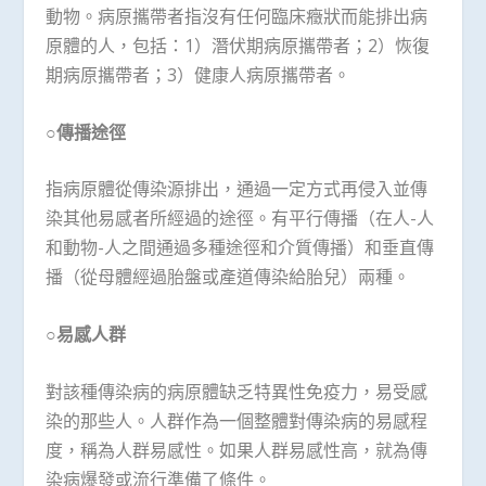
動物。病原攜帶者指沒有任何臨床癥狀而能排出病
原體的人，包括：1）潛伏期病原攜帶者；2）恢復
期病原攜帶者；3）健康人病原攜帶者。
○
傳播
途徑
指病原體從傳染源排出，通過一定方式再侵入並傳
染其他易感者所經過的途徑。有平行傳播（在人-人
和動物-人之間通過多種途徑和介質傳播）和垂直傳
播（從母體經過胎盤或產道傳染給胎兒）兩種。
○
易感人群
對該種傳染病的病原體缺乏特異性免疫力，易受感
染的那些人。人群作為一個整體對傳染病的易感程
度，稱為人群易感性。如果人群易感性高，就為傳
染病爆發或流行準備了條件。