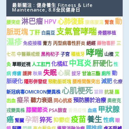
最新關注 : 健身養生 Fitness & Life
Maintenance, 8.8全民健身日
淋巴瘤
動
心肺復蘇
HPV
腰突症
腹痛腹瀉
腎衰
支氣管哮喘
脈斑塊
丁肝
白扁豆
骨髓移植
濕疹
免疫接種
膏方
丙型病毒性肝炎
絕經
藥物毒肝
三
哮喘
七花
中醫藥戒煙
黑枸杞子
子宮
種植牙
山楂
艾
中耳炎
肝硬化
化橘紅
灸
單眼近視
人工肛門
性
失眠
心臟
動
病
痔瘡
護脾
秋果
拔牙
甘油三酯
廁所
脈硬化
減肥
隱形併發症
頸動脈斑塊
腰椎間盤突出
化療
心肌梗死
新冠病毒OMICRON變異株
當歸
抗凝
腦
癡呆
聽力衰退
預防勝於治療
出血
同心抗疫
奧密克
甲狀腺
膝關節炎
戎變異株
PSA篩查
香港疫情
血癌
疫苗
養生
癌
孕期
猝死
抑鬱症
性病
腎臟
眼
腰椎病
鏡
阿膠
閃腰
高血壓急症
導管消融治療
虛不受補