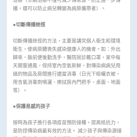
治療（早期治療不僅可減少傳染源、防止進一步傳
播，還可以防止病兒轉變為病原攜帶者）。
●切斷傳播途徑
切斷傳播途徑的方法，主要是講究個人衛生和環境
衛生，使病原體喪失感染健康人的機會。如：外出
歸來、飯前便後勤洗手，醫院就診戴口罩，家中每
天開窗通風，保持室內空氣新鮮，對傳染病病兒用
過的物品及房間進行適當消毒（日光下晾曬衣被，
用含氯消毒劑噴灑、擦拭房內門把手、桌面、地面
等）。
●保護易感的孩子
按時為孩子進行各項疫苗預防接種，提高抵抗力，
是防控傳染病最有效的方法。 減少孩子與傳染源接