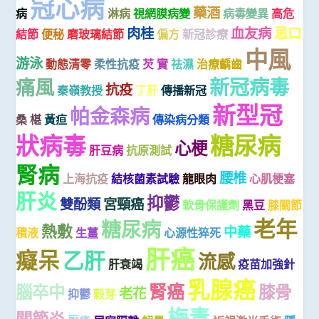
冠心病
藥酒
病
淋病
視網膜病變
病毒變異
高危
肉桂
血友病
忌口
結節
便秘
磨玻璃結節
偏方
新冠診療
中風
游泳
動態清零
柔性抗疫
芡 實
祛濕
治療齲齒
新冠病毒
痛風
抗疫
秦嶺教授
丁肝
傳播新冠
新型冠
帕金森病
桑 椹
黃疸
傳染病分類
糖尿病
狀病毒
心梗
肝豆病
抗原測試
腎病
腰椎
上海抗疫
結核菌素試驗
龍眼肉
心肌梗塞
肝炎
抑鬱
雙酚類
宮頸癌
軟骨保護劑
黑豆
膝關節
老年
糖尿病
熱敷
中藥
積液
生薑
心源性猝死
肝癌
癡呆
乙肝
流感
肝衰竭
疫苗加強針
乳腺癌
腎癌
腦卒中
膝骨
老花
抑鬱
穀芽
梅毒