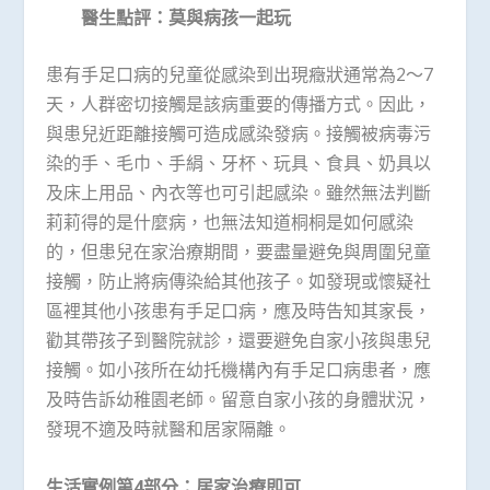
醫生點評：莫與病孩一起玩
患有手足口病的兒童從感染到出現癥狀通常為2～7
天，人群密切接觸是該病重要的傳播方式。因此，
與患兒近距離接觸可造成感染發病。接觸被病毒污
染的手、毛巾、手絹、牙杯、玩具、食具、奶具以
及床上用品、內衣等也可引起感染。雖然無法判斷
莉莉得的是什麼病，也無法知道桐桐是如何感染
的，但患兒在家治療期間，要盡量避免與周圍兒童
接觸，防止將病傳染給其他孩子。如發現或懷疑社
區裡其他小孩患有手足口病，應及時告知其家長，
勸其帶孩子到醫院就診，還要避免自家小孩與患兒
接觸。如小孩所在幼托機構內有手足口病患者，應
及時告訴幼稚園老師。留意自家小孩的身體狀況，
發現不適及時就醫和居家隔離。
生活實例第4部分：居家治療即可