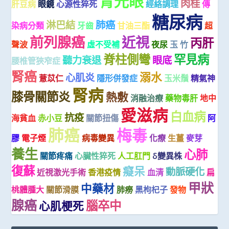
青光眼
肉桂
肝豆病
眼鏡
心源性猝死
經絡調理
傳
糖尿病
淋巴結
肺癌
染病分類
牙齒
甘油三酯
超
前列腺癌
近視
丙肝
聲波
虛不受補
夜尿
玉 竹
脊柱側彎
罕見病
聽力衰退
眼底
腰椎管狹窄症
腎癌
溺水
心肌炎
薏苡仁
隱形併發症
玉米鬚
精氣神
腎病
膝骨關節炎
熱敷
消融治療
藥物毒肝
地中
愛滋病
白血病
抗疫
海貧血
赤小豆
關節扭傷
阿
肺癌
梅毒
膠
電子煙
病毒變異
化療
生薑
麥芽
養生
心肺
關節疼痛
心臟性猝死
人工肛門
δ變異株
復蘇
癡呆
動脈硬化
近視激光手術
香港疫情
血清
扁
甲狀
中藥材
桃體腫大
關節滑膜
肺癆
黑枸杞子
發物
腺癌
腦卒中
心肌梗死