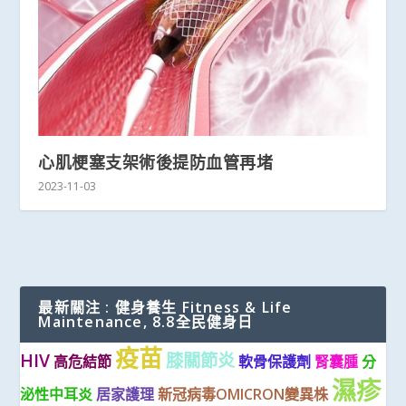
心肌梗塞支架術後提防血管再堵
2023-11-03
最新關注 : 健身養生 Fitness & Life
Maintenance, 8.8全民健身日
疫苗
HIV
膝關節炎
高危結節
軟骨保護劑
腎囊腫
分
濕疹
泌性中耳炎
居家護理
新冠病毒OMICRON變異株