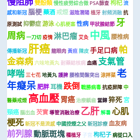
慢阻肺
雙酚類
枸杞
慢性疲勞綜合徵
PSA篩查
流
腦梗
藥酒
戒煙
感和新冠
滋陰潛陽
植牙
射頻消融
抗
牙
抑鬱症
游泳
性病
原測試
心肌梗塞
甲狀腺結節
中風
周病
淋巴瘤
腰椎病
一刀切
疫情
艾灸
肝癌
帕
手足口病
傳播新冠
龍眼肉
黃疸
陳皮
金森病
支氣管
六味地黃丸
耐藥結核病
血癌
老
哮喘
三七花
地黃丸
護脾
腰椎間盤突出
涼拌菜
年癡呆
跌倒
肥胖
耳機
戰勝病毒
抗疫屏障
中
高血壓
胃癌
猝死
宮
醫藥戒煙
治療齲齒
當歸
乙肝
心肌
頸癌
芡實
腦出血
導管消融治療
解暑
梗死
血友病
新冠不是流感
中國控煙之父
新冠診療
前列腺
動脈斑塊
枸杞子
種植牙
子宮
病從口入