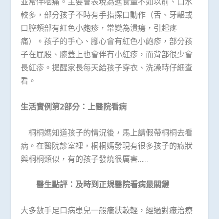
並常伴咽痛。主要會表現為進食量不如以前、口水
較多，部分孩子不時有手指探口動作（舌、牙齦或
口腔頰部有紅色小皰疹，常變為潰瘍，引起疼
痛）。孩子的手心、腳心會有紅色小皰疹，部分孩
子在屁股、膝蓋上也會伴有小紅疹，而背部很少會
長紅疹。提醒家長每天給孩子穿衣、洗澡時仔細查
看。
生活實例第2部分：上醫院看病
桐桐媽知道孩子的情況後，馬上請假帶桐桐去看
病。在醫院診室裡，桐桐媽發現有很多孩子的癥狀
與桐桐類似，有的孩子發燒很厲害……
醫生點評：及時到正規醫院看病最關鍵
大多數手足口病患兒一般癥狀較輕，經過對癥治療