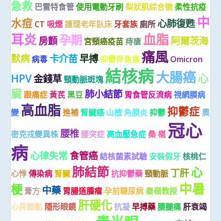
急救
巴雷特食管
使用電動牙刷
梨狀肌綜合徵
柔性抗疫
中
水痘
心肺復甦
CT
吸煙
護理老年臥床
牙套族
廁所
耳炎
血脂
孕期
房顫
阿爾茨海
宮頸癌疫苗
痔瘡
痛風
默病
卡介苗
早搏
病毒
抑鬱伴焦慮
Omicron
結核病
大腸癌
HPV
心
金錢草
頸動脈斑塊
臟
肺小結節
跟痛症
黃芪
黑豆
胃食管反流病
視網膜病
高血脂
抑鬱症
變
進補
腎臟癌
山楂
角膜炎
抑鬱
奧
冠心
腰椎
密克戎變異株
腰突症
高血壓急症
桑 椹
病
心律失常
食管癌
結核菌素試驗
安裝假牙
核桃仁
肺結節
心
丁肝
心悸
傳染病
腎臟
抗抑鬱藥
頸動脈
中暑
梗
中藥
膏方
胃腸道腫瘤
孕前糖尿病
秦嶺教授
肝硬化
心房顫動
隱形眼鏡
抗凝
早搏藥
腰腿痛
肝衰竭