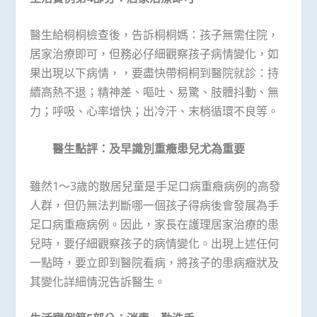
醫生給桐桐檢查後，告訴桐桐媽：孩子無需住院，
居家治療即可，但務必仔細觀察孩子病情變化，如
果出現以下病情，，要盡快帶桐桐到醫院就診：持
續高熱不退；精神差、嘔吐、易驚、肢體抖動、無
力；呼吸、心率增快；出冷汗、末梢循環不良等。
醫生點評：及早識別重癥患兒尤為重要
雖然1～3歲的散居兒童是手足口病重癥病例的高發
人群，但仍無法判斷哪一個孩子得病後會發展為手
足口病重癥病例。因此，家長在護理居家治療的患
兒時，要仔細觀察孩子的病情變化。出現上述任何
一點時，要立即到醫院看病，將孩子的患病癥狀及
其變化詳細情況告訴醫生。