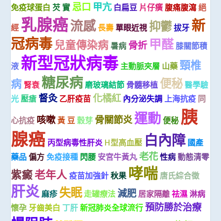
忌口
甲亢
免疫球蛋白
芡 實
白扁豆
片仔癀
腹痛腹瀉
絕
乳腺癌
新
流感
抑鬱
經
長壽
單眼近視
拔牙
冠病毒
甲醛
兒童傳染病
骨折
暑病
膝關節積
新型冠狀病毒
頸椎
液
主動脈夾層
山藥
糖尿病
便秘
病
腎衰
磨玻璃結節
骨髓移植
醫學驗
督灸
化橘紅
光
壓瘡
乙肝疫苗
內分泌失調
上海抗疫
同
胰
運動
咳嗽
骨關節炎
心抗疫
黃 豆
穀芽
便秘
腺癌
白內障
丙型病毒性肝炎
H型高血壓
國產
老花
藥品
偏方
免疫接種
閃腰
安宮牛黃丸
性病
動態清零
哮喘
紫癜
老年人
疫苗加強針
秋果
唐氏綜合徵
肝炎
失眠
減肥
麻疹
走罐療法
居家隔離
祛濕
淋病
預防勝於治療
懷孕
牙齒美白
丁肝
新冠肺炎全球流行