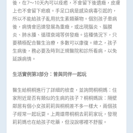
後，在7～10天內可以痊癒，不會留下後遺癥，皮膚
上也不會留下疤痕。手足口病是感染病毒引起的，
所以不能給孩子亂用抗生素類藥物。個別孩子患病
後，病情會迅速發展為重癥，或出現腦炎、腦膜
炎、肺水腫、循環衰竭等併發癥。這種情況下，只
要積極配合醫生治療，多數可以康復。總之，孩子
生病後，務必要及時到正規醫院和診所看病，以免
延誤病情。
生活實例第3部分：曾與同伴一起玩
醫生給桐桐進行了詳細的檢查，並詢問桐桐媽：住
家附近是否有類似的生病的孩子？桐桐媽說：隔壁
鄰居有個小女孩莉莉與桐桐差不多一樣大，兩個孩
子經常一起玩耍。上周還帶桐桐去莉莉家玩，發現
莉莉媽也在給孩子吃藥，但沒說哪裡不舒服。