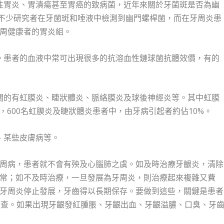
性胃炎、胃潰瘍甚至胃癌的致病菌，近年來關於牙菌斑是否為幽
。不少研究者在牙菌斑和唾液中檢測到幽門螺桿菌，而在牙周炎患
周健康者的胃炎組。
。患者的血液中常可出現很多的抗溶血性鏈球菌抗體效價，有的
關的有虹膜炎、睫狀體炎、脈絡膜炎及球後神經炎等。其中虹膜
，600名虹膜炎及睫狀體炎患者中，由牙病引起者約佔10%。
、某些皮膚病等。
周病，患者就不會有殃及心腦肺之虞。如及時治療牙齦炎，清除
常；如不及時治療，一旦發展為牙周炎，則治療起來複雜又費
牙周炎停止發展，牙齒得以長期保存。要做到這些，關鍵是患者
檢查。如果出現牙齦發紅腫脹、牙齦出血、牙齦溢膿、口臭、牙