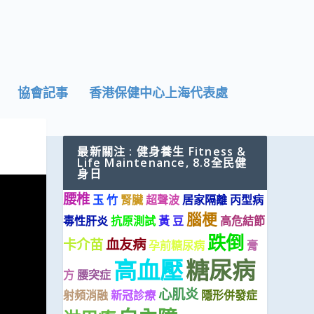
協會記事
香港保健中心上海代表處
最新關注 : 健身養生 Fitness &
Life Maintenance, 8.8全民健
身日
腰椎
玉 竹
腎臟
超聲波
居家隔離
丙型病
腦梗
毒性肝炎
抗原測試
黃 豆
高危結節
跌倒
卡介苗
血友病
孕前糖尿病
膏
高血壓
糖尿病
方
腰突症
心肌炎
射頻消融
新冠診療
隱形併發症