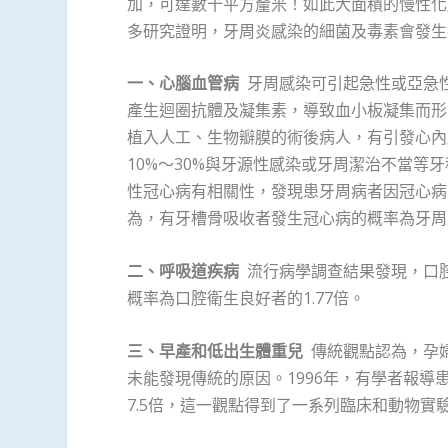
加，可達數十平方釐米！如此大面積的慢性化
多研究證明，牙周炎感染的細菌及毒素會發生
一、心腦血管病
牙周感染可引起急性或亞急
產生迴圈抗體及凝集素，導致血小板凝集而形
植入人工、生物瓣膜的術後病人，有引發心內
10%～30%與牙源性感染或牙周潔治不當
性冠心病有相關性，發現患牙周病者因冠心病
為，有牙槽骨吸收者發生冠心病的概率為牙周正
二、呼吸道疾病
流行病學調查結果發現，口
概率為口腔衛生良好者的1.77倍。
三、早產和低出生體重兒
傳統觀點認為，孕
未能發現傳統的原因。1996年，有學者報
7.5倍，這一觀點得到了一系列臨床和動物