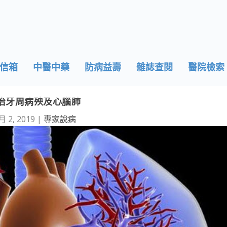
信箱
中醫中藥
防病益壽
雜誌查閱
醫院檢索
治牙周病殃及心腦肺
月 2, 2019
|
專家說病