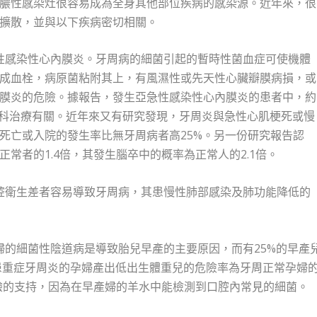
膿性感染灶很容易成為全身其他部位疾病的感染源。近年來，很
擴散，並與以下疾病密切相關。
性感染性心內膜炎。牙周病的細菌引起的暫時性菌血症可使機體
成血栓，病原菌粘附其上，有風濕性或先天性心臟瓣膜病損，或
膜炎的危險。據報告，發生亞急性感染性心內膜炎的患者中，約
等牙科治療有關。近年來又有研究發現，牙周炎與急性心肌梗死或慢
死亡或入院的發生率比無牙周病者高25%。另一份研究報告認
常者的1.4倍，其發生腦卒中的概率為正常人的2.1倍。
腔衛生差者容易導致牙周病，其患慢性肺部感染及肺功能降低的
婦的細菌性陰道病是導致胎兒早產的主要原因，而有25%的早產
導患重症牙周炎的孕婦產出低出生體重兒的危險率為牙周正常孕婦
實驗的支持，因為在早產婦的羊水中能檢測到口腔內常見的細菌。