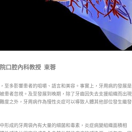
院口腔內科教授 束蓉
，至多影響患者的咀嚼、語言和美容。事實上，牙周病的發展是
被患者忽視。及至發展到晚期，除了牙齒因失去支援組織而出現
難度之外，牙周病作為慢性炎症可以導致人體其他部位發生繼發
中形成的牙周袋內有大量的細菌和毒素，炎症病變組織面積相