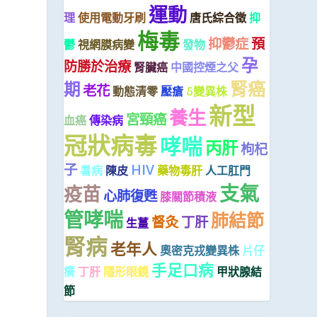
運動
理
使用電動牙刷
唐氏綜合徵
抑
梅毒
抑鬱症
預
鬱
視網膜病變
發物
孕
防勝於治療
腎臟癌
中國控煙之父
腎癌
期
老花
動態清零
壓瘡
δ變異株
新型
養生
宮頸癌
血癌
傳染病
冠狀病毒
哮喘
丙肝
枸杞
子
HIV
暑病
陳皮
藥物毒肝
人工肛門
支氣
疫苗
心肺復甦
膝關節積液
管哮喘
肺結節
督灸
丁肝
生薑
腎病
老年人
奧密克戎變異株
片仔
手足口病
癀
丁肝
隱形眼鏡
甲狀腺結
節