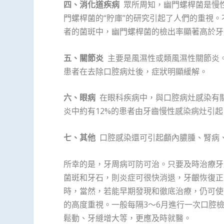
四、消化道疾病
眾所周知，幽門螺桿菌是慢
門螺桿菌的“貯庫”的研究引起了人們的重視
者的菌斑中，幽門螺桿菌的檢出率顯著高於牙
五、關節炎
主要是風濕性或類風濕性關節炎
患者在去除口腔病灶後，症狀明顯緩解。
六、眼病
在眼科疾病中，與口腔病灶感染有
炎中約有12%的患者由牙齒慢性感染病灶引起
七、其他
口腔感染還可引起顱內膿腫、腎病
所幸的是，牙周病可防可治。只要及時治療牙
菌斑和牙石，則炎症可很快消退，牙齦恢復正
時，當然，若能早期發現和徹底治療，仍可使
的高度重視。一般每隔3～6月進行一次口腔
鬆動、牙縫增大等，更應及時就醫。