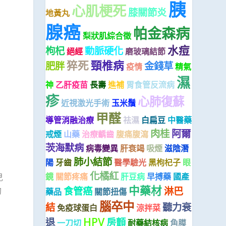
胰
心肌梗死
膝關節炎
地黃丸
腺癌
帕金森病
梨狀肌綜合徵
水痘
枸杞
動脈硬化
絕經
磨玻璃結節
猝死
頸椎病
肥胖
金錢草
疫情
精氣
濕
神
乙肝疫苗
長壽
進補
胃食管反流病
疹
心肺復蘇
近視激光手術
玉米鬚
甲醛
導管消融治療
祛濕
白扁豆
中醫藥
肉桂
阿爾
戒煙
山藥
治療齲齒
腹痛腹瀉
茨海默病
病毒變異
肝衰竭
吸煙
滋陰潛
肺小結節
陽
牙齒
醫學驗光
黑枸杞子
眼
化橘紅
鏡
關節疼痛
肝豆病
早搏藥
國產
兒
中藥材
食管癌
淋巴
的
藥品
關節扭傷
腦卒中
結
聽力衰
免疫球蛋白
涼拌菜
HPV
退
房顫
一刀切
耐藥結核病
角膜