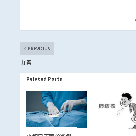
PREVIOUS
山 藥
Related Posts
1
2
3
4
5
6