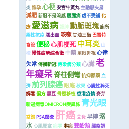
心梗
炎
懷孕
安宮牛黃丸
主動脈夾層
減肥
新冠不是流感
腰腿痛
虛不受補
化
愛滋病
動脈斑塊
療
護脾
廁所
咳嗽
柔性抗疫
腦出血
甘油三酯
巴雷特
中耳炎
便秘
心肌梗死
食管
山
中藥
心律
楂
慢性疲勞綜合徵
單眼近視
老
心臟
失常
傳播新冠
傳染病分類
年癡呆
脊柱側彎
抗抑鬱藥
血
前列腺癌
眼底
清
秋果
心臟性猝死
解暑
偏方
黑豆
骨髓移植
香港疫情
麥芽
青光眼
新冠病毒OMICRON變異株
肝癌
溺
早搏
當歸
PSA篩查
艾灸
齒
水
雙酚類
心肌梗塞
病毒
淋病
經絡調