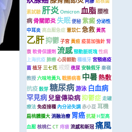
膝骨關節炎
阿膠
結核菌
肝炎
血脂
腰椎
素試驗
Omicron
失眠
紫癜
病
骨關節炎
便秘
分泌性
急救
中耳炎
高血壓急症
薏苡仁
黃芪
乙肝
抑鬱
子宮
黃疸
疫苗加強針
腎
流感
衰
軟骨保護劑
頸動脈斑塊
性病
上海抗疫
肺癆
心房顫動
種植牙
宮頸癌疫
戒煙
苗
植牙
三七花
夜尿
安裝假牙
秦嶺
中暑
熱敷
教授
六味地黃丸
戰勝病毒
糖尿病
白血病
抗疫
游泳
穀芽
罕見病
兒童傳染病
抑鬱症
走罐
耳機
療法
免疫接種
內分泌失調
赤小豆
胃癌
扁桃體腫大
消融治療
抗凝
H型高
痛風
血壓
核桃仁
CT
痔瘡
流感和新冠