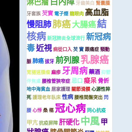
白內障
淋巴瘤
牙齒美白
腎囊腫
高血脂
芡實
牙套族
電子煙
龍眼肉
結
肺癌
慢阻肺
大腸癌
核病
新冠病
新冠肺炎全球流行
毒
近視
病從口入
芡 實
跟痛症
頸動
乳腺癌
前列腺
肺癌
脈
拔牙
牙周病
藥酒
胃腸道腫瘤
麻疹
抑鬱
癡呆
忌口
骨折
伴焦慮
腰椎管狹窄症
地中海貧血
居家護理
關節滑膜
心源性猝
性病
死
護理老年臥床
腰椎間盤突出
閃
冠心病
腰
心悸
桑 椹
同心抗疫
中風
甲
肝硬化
甲亢
抗疫屏障
狀腺癌